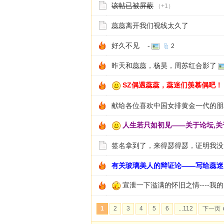
该帖已被屏蔽
（+1）
蕊蕊离开我们视线太久了
好久不见 -
2
昨天和蕊蕊，杨昊，周苏红合影了
SZ偶遇蕊蕊，蕊迷们羡慕偶吧！
献给各位喜欢中国女排黄金一代的朋友--
人生若只如初见——关于论坛,关
签名拿到了，来得瑟得瑟，证明我没
有关玻璃美人的辩证论——写给蕊迷
宣泄一下溢满的怀旧之情----我
1
2
3
4
5
6
...112
下一页