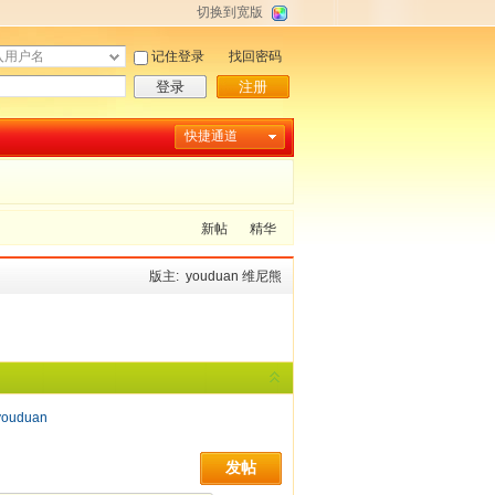
切换到宽版
记住登录
找回密码
登录
注册
快捷通道
新帖
精华
版主:
youduan
维尼熊
youduan
发帖