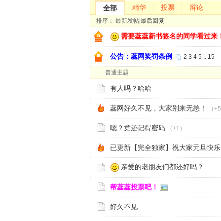
精华
投票
辩论
全部
排序：
最新发帖
|
最后回复
需要蕊蕊新书签名的同学看过来
公告：蕊网奖罚条例
2
3
4
5
..
15
普通主题
有人吗？哈哈
蕊网好久不见，大家别来无恙！
（+
嗯？竟还记得密码
（+1）
已更新【完全独家】祝大家元旦快乐
亲爱的老朋友们都还好吗？
帮蕊蕊投票吧！
好久不见