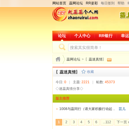
网站首页
蕊网论坛
RR姿彩
每日签到
帮助
论坛
个人中心
RR银行
幸运
蕊网论坛
>
〖蕊迷真情〗
〖蕊迷真情〗
收藏
今日:
0
|
主题:
2221
|
帖数:
45373
◇迷蕊真情分享◇
版主推荐
1008与蕊同行（请大家积极行动起 ..
芸儿
1
2
3
4
5
6
...112
下一页