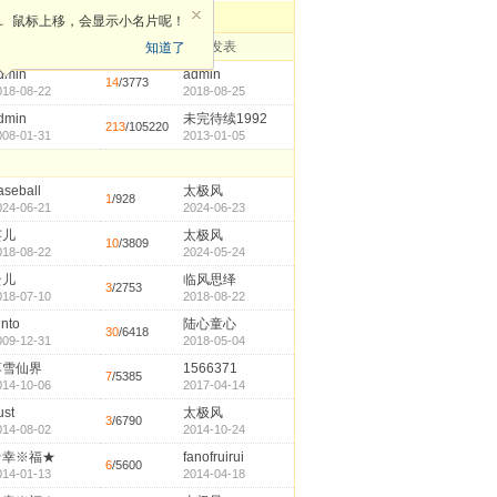
鼠标上移，会显示小名片呢！
作者
回复
最后发表
知道了
dmin
admin
14
/3773
018-08-22
2018-08-25
dmin
未完待续1992
213
/105220
008-01-31
2013-01-05
aseball
太极风
1
/928
024-06-21
2024-06-23
芸儿
太极风
10
/3809
018-08-22
2024-05-24
云儿
临风思绎
3
/2753
018-07-10
2018-08-22
into
陆心童心
30
/6418
009-12-31
2018-05-04
落雪仙界
1566371
7
/5385
014-10-06
2017-04-14
ust
太极风
3
/6790
014-08-02
2014-10-24
☆幸※福★
fanofruirui
6
/5600
014-01-13
2014-04-18