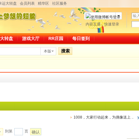
幸运大转盘
会员列表
精华区
社区服务
用
户
密
内容互通，快速登录
微博帐号登录
名
码
大转盘
游戏大厅
RR庄园
每日签到
搜索
本版
1008，大家行动起来，为偶像送上 ..
到第
页
确认