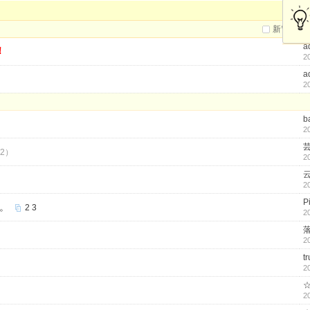
新窗
a
！
2
a
2
b
2
52）
2
2
P
。
2
3
2
2
tr
2
2