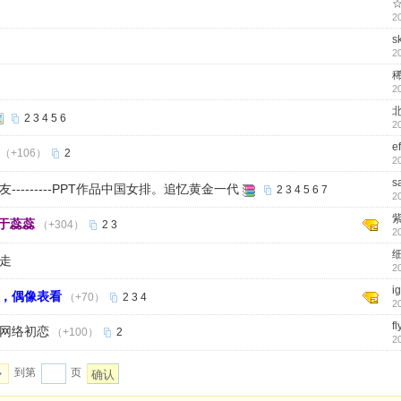
2
s
2
2
2
3
4
5
6
2
e
（+106）
2
2
s
-------PPT作品中国女排。追忆黄金一代
2
3
4
5
6
7
2
于蕊蕊
（+304）
2
3
2
走
2
i
，偶像表看
（+70）
2
3
4
2
fl
的网络初恋
（+100）
2
2
到第
页
确认