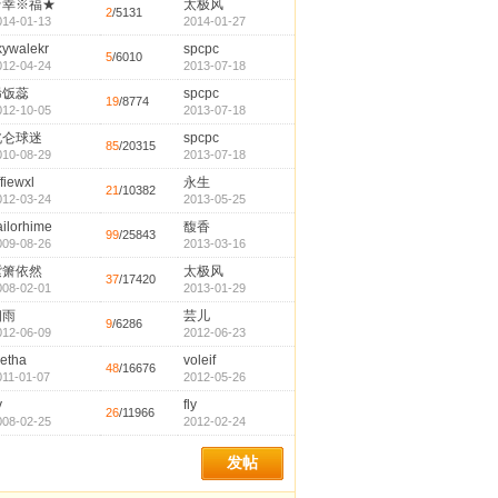
☆幸※福★
太极风
2
/5131
014-01-13
2014-01-27
kywalekr
spcpc
5
/6010
012-04-24
2013-07-18
稀饭蕊
spcpc
19
/8774
012-10-05
2013-07-18
北仑球迷
spcpc
85
/20315
010-08-29
2013-07-18
ffiewxl
永生
21
/10382
012-03-24
2013-05-25
ailorhime
馥香
99
/25843
009-08-26
2013-03-16
紫箫依然
太极风
37
/17420
008-02-01
2013-01-29
细雨
芸儿
9
/6286
012-06-09
2012-06-23
getha
voleif
48
/16676
011-01-07
2012-05-26
y
fly
26
/11966
008-02-25
2012-02-24
发帖