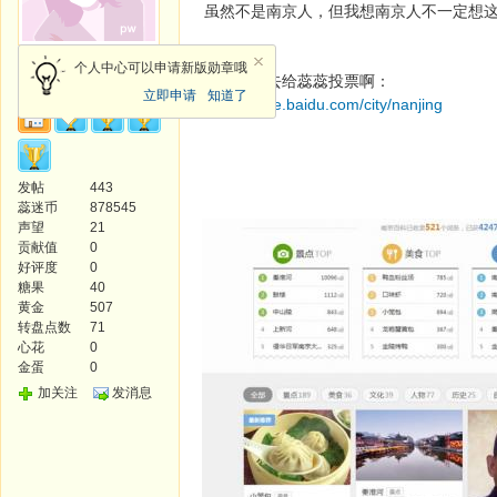
虽然不是南京人，但我想南京人不一定想
天使
个人中心可以申请新版勋章哦
大家有空去给蕊蕊投票啊：
立即申请
知道了
http://baike.baidu.com/city/nanjing
发帖
443
蕊迷币
878545
声望
21
贡献值
0
好评度
0
糖果
40
黄金
507
转盘点数
71
心花
0
金蛋
0
加关注
发消息