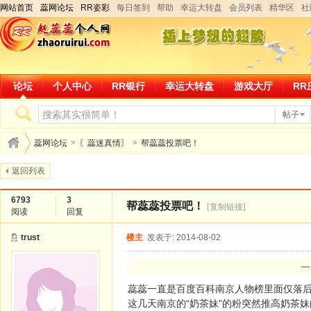
网站首页
蕊网论坛
RR姿彩
每日签到
帮助
幸运大转盘
会员列表
精华区
社
论坛
个人中心
RR银行
幸运大转盘
游戏大厅
RR
帖子
蕊网论坛
>
〖蕊迷真情〗
>
帮蕊蕊投票吧！
返回列表
6793
3
帮蕊蕊投票吧！
[复制链接]
阅读
回复
trust
楼主
发表于: 2014-08-02
—
蕊蕊一直是百度百科南京人物榜里面仅落
这几天南京的“奶茶妹”的粉突然推高奶茶妹