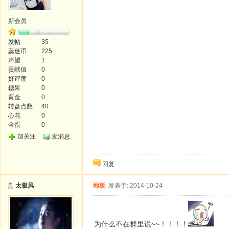
新会员
发帖
35
蕊迷币
225
声望
1
贡献值
0
好评度
0
糖果
0
黄金
0
转盘点数
40
心花
0
金蛋
0
加关注
发消息
回复
太极风
地板
发表于: 2014-10-24
为什么不在群里说~~！！！！