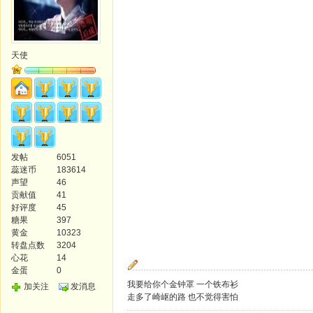
天使
发帖
6051
蕊迷币
183614
声望
46
贡献值
41
好评度
45
糖果
397
黄金
10323
转盘点数
3204
心花
14
金蛋
0
我要给你个金钟罩 一个铁布衫
加关注
发消息
走多了崎岖的路 也不觉得害怕