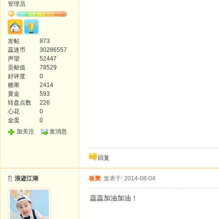
管理员
发帖
873
蕊迷币
30286557
声望
52447
贡献值
78529
好评度
0
糖果
2414
黄金
593
转盘点数
226
心花
0
金蛋
0
加关注
发消息
回复
浪迹江湖
板凳
发表于: 2014-08-04
蕊蕊加油加油！