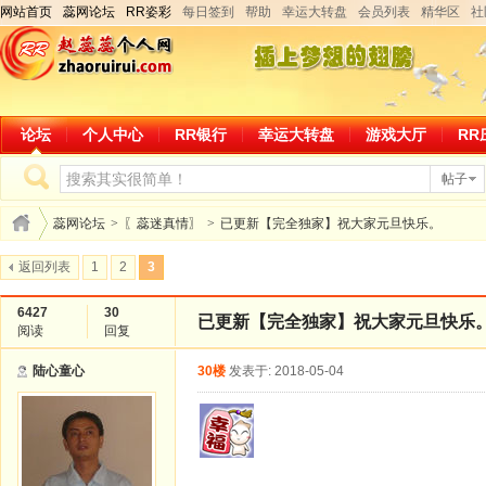
网站首页
蕊网论坛
RR姿彩
每日签到
帮助
幸运大转盘
会员列表
精华区
社
论坛
个人中心
RR银行
幸运大转盘
游戏大厅
RR
帖子
蕊网论坛
>
〖蕊迷真情〗
>
已更新【完全独家】祝大家元旦快乐。
返回列表
1
2
3
6427
30
已更新【完全独家】祝大家元旦快乐
阅读
回复
陆心童心
30楼
发表于: 2018-05-04