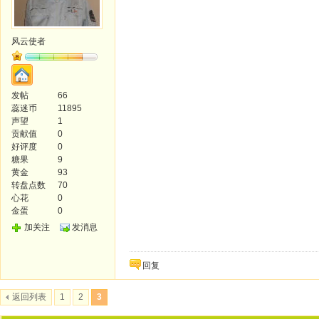
风云使者
发帖
66
蕊迷币
11895
声望
1
贡献值
0
好评度
0
糖果
9
黄金
93
转盘点数
70
心花
0
金蛋
0
加关注
发消息
回复
返回列表
1
2
3