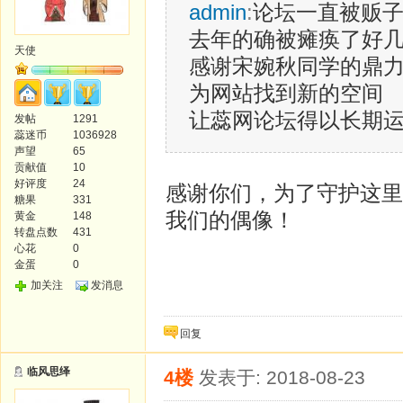
admin
:
论坛一直被贩
去年的确被瘫痪了好
天使
感谢宋婉秋同学的鼎
为网站找到新的空间
让蕊网论坛得以长期
发帖
1291
蕊迷币
1036928
声望
65
贡献值
10
好评度
24
感谢你们，为了守护这里
糖果
331
我们的偶像！
黄金
148
转盘点数
431
心花
0
金蛋
0
加关注
发消息
回复
临风思绎
4楼
发表于: 2018-08-23