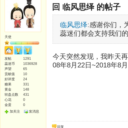
回 临风思绎 的帖子
临风思绎
:
感谢你们，
蕊迷们都会支持我们
天使
今天突然发现，我昨天再
发帖
1291
08年8月22日~2018年
蕊迷币
1036928
声望
65
贡献值
10
好评度
24
糖果
331
黄金
148
转盘点数
431
心花
0
金蛋
0
加关注
发消息
回复