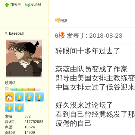
加关注
发消息
回复
baseball
6楼
发表于: 2018-08-23
转眼间十多年过去了
蕊蕊由队员变成了作家
郎导由美国女排主教练变
顾问组
中国女排走过了低谷迎来
好久没来过论坛了
看到自己曾经竟然发了那
发帖
362
疲倦的自己
蕊迷币
217752983
声望
10624
贡献值
14909