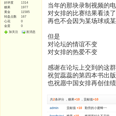
好评度
1314
当年的那块录制视频的电
糖果
1977
对女排的比赛结果看淡了
黄金
11585
转盘点数
167
再也不会因为某场球或某
心花
0
金蛋
0
加关注
发消息
但是
对论坛的情谊不变
对女排的热爱不变
感谢在论坛上交到的这群
祝贺蕊蕊的第四本书出版
也祝愿中国女排再创佳绩
共
2
条评分
，
糖果
+10
，
贡献值
+10
admin
贡献值
+10
勤劳的小蜜蜂~~