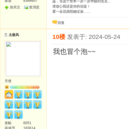
金蛋
8388607
蕊，当这个世界一步一步华丽到荒芜，
请放心我还是你的信徒！
加关注
发消息
爱一朵花就陪她绽放……
回复
太极风
10楼
发表于: 2024-05-24
我也冒个泡~~
天使
发帖
6051
蕊迷币
183614