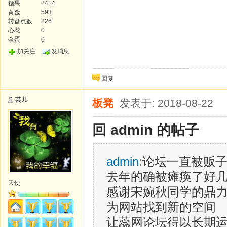
糖果
2414
黄金
593
转盘点数
226
心花
0
金蛋
0
加关注
发消息
回复
芸儿
板凳
发表于: 2018-08-22
回 admin 的帖子
admin
:
论坛一直被贩
去年的确被瘫痪了好
天使
感谢宋婉秋同学的鼎
为网站找到新的空间
让蕊网论坛得以长期