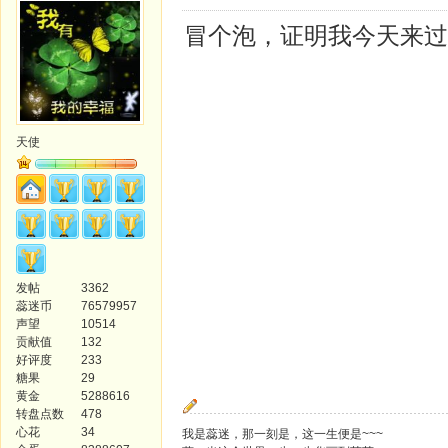
冒个泡，证明我今天来过
天使
发帖
3362
蕊迷币
76579957
声望
10514
贡献值
132
好评度
233
糖果
29
黄金
5288616
转盘点数
478
心花
34
我是蕊迷，那一刻是，这一生便是~~~