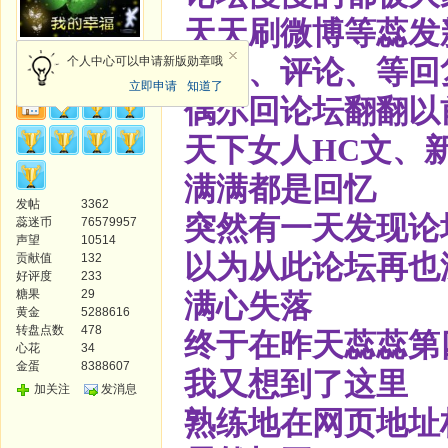
天天刷微博等蕊发
天使
个人中心可以申请新版勋章哦
转发、评论、等回
立即申请
知道了
偶尔回论坛翻翻以
天下女人HC文、
满满都是回忆
发帖
3362
突然有一天发现论
蕊迷币
76579957
声望
10514
以为从此论坛再也
贡献值
132
好评度
233
糖果
29
满心失落
黄金
5288616
转盘点数
478
终于在昨天蕊蕊第
心花
34
金蛋
8388607
我又想到了这里
加关注
发消息
熟练地在网页地址