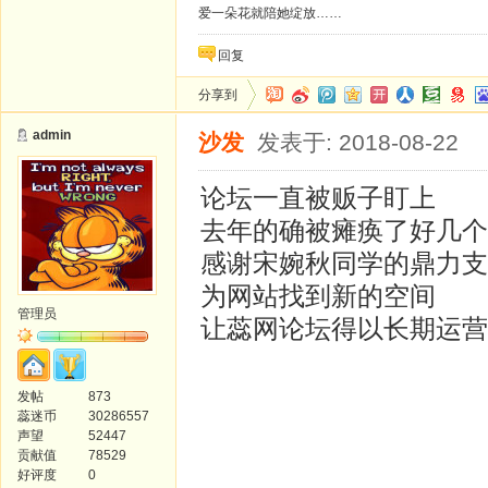
爱一朵花就陪她绽放……
回复
分享到
admin
沙发
发表于: 2018-08-22
论坛一直被贩子盯上
去年的确被瘫痪了好几个
感谢宋婉秋同学的鼎力支
为网站找到新的空间
管理员
让蕊网论坛得以长期运营
发帖
873
蕊迷币
30286557
声望
52447
贡献值
78529
好评度
0