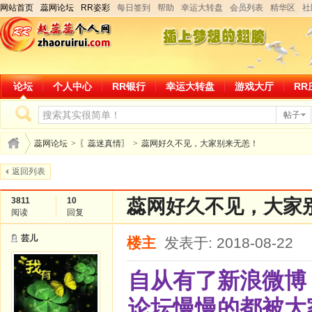
网站首页
蕊网论坛
RR姿彩
每日签到
帮助
幸运大转盘
会员列表
精华区
社
论坛
个人中心
RR银行
幸运大转盘
游戏大厅
RR
帖子
蕊网论坛
>
〖蕊迷真情〗
>
蕊网好久不见，大家别来无恙！
返回列表
3811
10
蕊网好久不见，大家
阅读
回复
芸儿
楼主
发表于: 2018-08-22
自从有了新浪微博
论坛慢慢的都被大