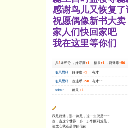
感谢鸟儿又恢复了
祝愿偶像新书大卖
家人们快回家吧
我在这里等你们
共
3
条评分
，
好评度
+1
，
糖果
+1
，
蕊迷币
+50
临风思绎
好评度
+1
有才~~
临风思绎
蕊迷币
+50
有才~~
admin
糖果
+1
-
我是蕊迷，那一刻是，这一生便是~~~
蕊，当这个世界一步一步华丽到荒芜，
请放心我还是你的信徒！