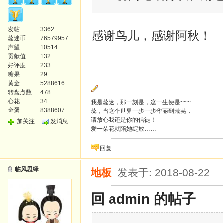
发帖
3362
感谢鸟儿，感谢阿秋！
蕊迷币
76579957
声望
10514
贡献值
132
好评度
233
糖果
29
黄金
5288616
转盘点数
478
心花
34
我是蕊迷，那一刻是，这一生便是~~~
金蛋
8388607
蕊，当这个世界一步一步华丽到荒芜，
请放心我还是你的信徒！
加关注
发消息
爱一朵花就陪她绽放……
回复
临风思绎
地板
发表于: 2018-08-22
回 admin 的帖子