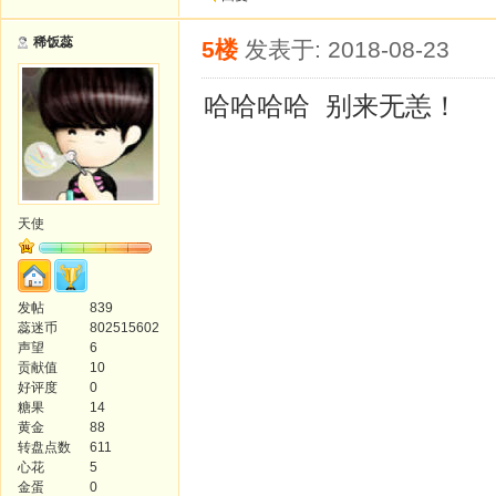
稀饭蕊
5楼
发表于: 2018-08-23
哈哈哈哈 别来无恙！
天使
发帖
839
蕊迷币
802515602
声望
6
贡献值
10
好评度
0
糖果
14
黄金
88
转盘点数
611
心花
5
金蛋
0