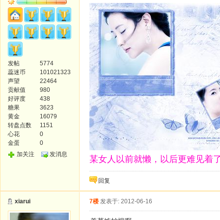
发帖
5774
蕊迷币
101021323
声望
22464
贡献值
980
好评度
438
糖果
3623
黄金
16079
转盘点数
1151
心花
0
金蛋
0
加关注
发消息
某女人以前就懒，以后更难见着了
回复
xiarui
7楼
发表于: 2012-06-16