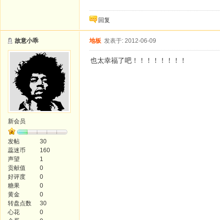
回复
故意小乖
地板
发表于: 2012-06-09
也太幸福了吧！！！！！！！！
新会员
发帖
30
蕊迷币
160
声望
1
贡献值
0
好评度
0
糖果
0
黄金
0
转盘点数
30
心花
0