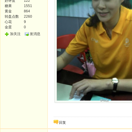
好评度
122
糖果
1551
黄金
864
转盘点数
2260
心花
9
金蛋
0
加关注
发消息
回复