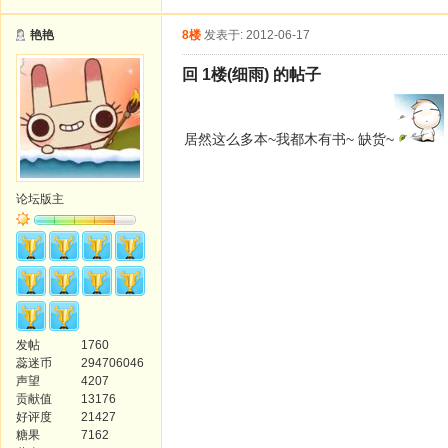
艳艳
8楼
发表于: 2012-06-17
回 1楼(细雨) 的帖子
居然这么多本~我都木有书~ 缺货~
论坛版主
发帖
1760
蕊迷币
294706046
声望
4207
贡献值
13176
好评度
21427
糖果
7162