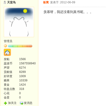
天堂鸟
板凳
发表于: 2012-06-09
羡慕呀，我还没看到真书呢。。。
管理员
发帖
1566
蕊迷币
1587558940
声望
6274
贡献值
8289
好评度
1009
糖果
10339
黄金
1424
转盘点数
318
心花
0
金蛋
0
加关注
发消息