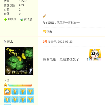
黄金
12596
转盘点数
983
心花
1
金蛋
0
加关注
发消息
加油蕊蕊，肥莲花一直都在~~
回复
芸儿
9楼
发表于: 2012-06-23
谢谢老细！老细老仗义了！！！
天使