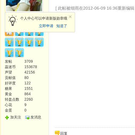
[ 此帖被细雨在2012-06-09 16:36重新编辑 
天使
个人中心可以申请新版勋章哦
立即申请
知道了
发帖
3709
蕊迷币
153678
声望
42156
贡献值
80
好评度
122
糖果
1551
黄金
864
转盘点数
2260
心花
9
金蛋
0
加关注
发消息
回复