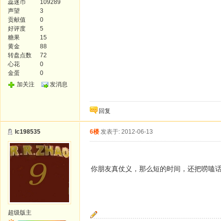
蕊迷币
109289
声望
3
贡献值
0
好评度
5
糖果
15
黄金
88
转盘点数
72
心花
0
金蛋
0
加关注
发消息
回复
lc198535
6楼
发表于: 2012-06-13
你朋友真仗义，那么短的时间，还把唠嗑
超级版主