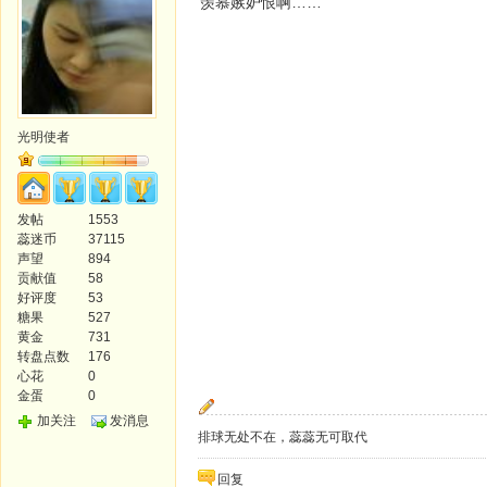
羡慕嫉妒恨啊……
光明使者
发帖
1553
蕊迷币
37115
声望
894
贡献值
58
好评度
53
糖果
527
黄金
731
转盘点数
176
心花
0
金蛋
0
加关注
发消息
排球无处不在，蕊蕊无可取代
回复