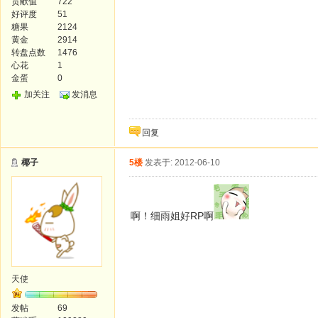
贡献值
722
好评度
51
糖果
2124
黄金
2914
转盘点数
1476
心花
1
金蛋
0
加关注
发消息
回复
椰子
5楼
发表于: 2012-06-10
啊！细雨姐好RP啊
天使
发帖
69