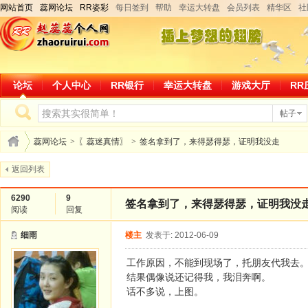
网站首页
蕊网论坛
RR姿彩
每日签到
帮助
幸运大转盘
会员列表
精华区
社
论坛
个人中心
RR银行
幸运大转盘
游戏大厅
RR
帖子
蕊网论坛
>
〖蕊迷真情〗
>
签名拿到了，来得瑟得瑟，证明我没走
返回列表
6290
9
签名拿到了，来得瑟得瑟，证明我没
阅读
回复
细雨
楼主
发表于: 2012-06-09
工作原因，不能到现场了，托朋友代我去
结果偶像说还记得我，我泪奔啊。
话不多说，上图。