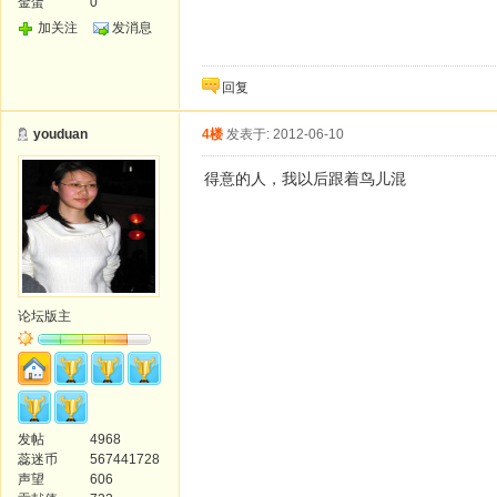
金蛋
0
加关注
发消息
回复
youduan
4楼
发表于: 2012-06-10
得意的人，我以后跟着鸟儿混
论坛版主
发帖
4968
蕊迷币
567441728
声望
606