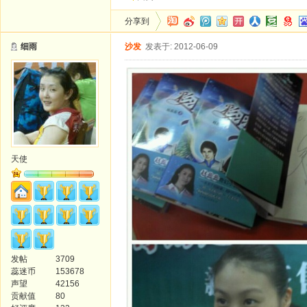
分享到
细雨
沙发
发表于: 2012-06-09
天使
发帖
3709
蕊迷币
153678
声望
42156
贡献值
80