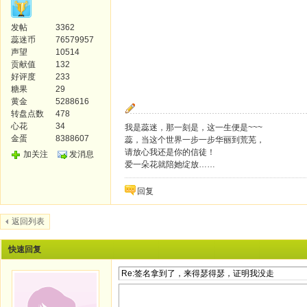
发帖
3362
蕊迷币
76579957
声望
10514
贡献值
132
好评度
233
糖果
29
黄金
5288616
转盘点数
478
心花
34
我是蕊迷，那一刻是，这一生便是~~~
金蛋
8388607
蕊，当这个世界一步一步华丽到荒芜，
请放心我还是你的信徒！
加关注
发消息
爱一朵花就陪她绽放……
回复
返回列表
快速回复