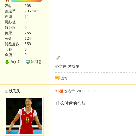
发帖
968
蕊迷币
2357305
声望
61
贡献值
3
好评度
0
糖果
256
黄金
624
转盘点数
558
心花
0
金蛋
0
加关注
发消息
心若在 梦就在
回复
快飞叉
52楼
发表于: 2011-01-11
什么时候的合影