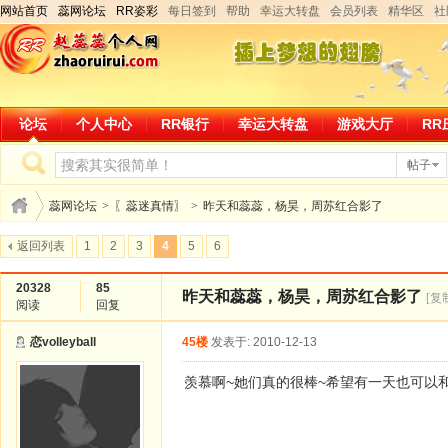
网站首页
蕊网论坛
RR姿彩
每日签到
帮助
幸运大转盘
会员列表
精华区
社
论坛
个人中心
RR银行
幸运大转盘
游戏大厅
RR
帖子
蕊网论坛
>
〖蕊迷真情〗
>
昨天和蕊蕊，杨昊，周苏红合影了
返回列表
1
2
3
4
5
6
20328
85
昨天和蕊蕊，杨昊，周苏红合影了
[复
阅读
回复
恋volleyball
45楼
发表于: 2010-12-13
羡慕啊~她们真的很棒~希望有一天也可以