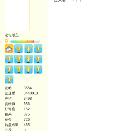
过来看一下！！
论坛版主
发帖
3654
蕊迷币
3440013
声望
3498
贡献值
686
好评度
152
糖果
875
黄金
726
转盘点数
465
心花
0