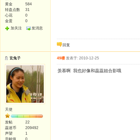
黄金
584
转盘点数
31
心花
0
金蛋
0
加关注
发消息
回复
玄兔子
49楼
发表于: 2010-12-25
羡慕啊 我也好像和蕊蕊姐合影哦
天使
发帖
22
蕊迷币
209492
声望
1
贡献值
0