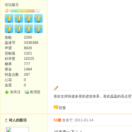
论坛版主
发帖
2265
蕊迷币
3338388
声望
8826
贡献值
1321
好评度
10225
糖果
777
黄金
1484
转盘点数
287
心花
0
金蛋
0
加关注
发消息
喜欢女排快速多变的进攻体系，喜欢蕊蕊的高点背飞
回复
诗人的眼泪
53楼
发表于: 2011-01-14