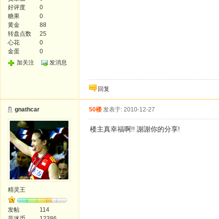
好评度
0
糖果
0
黄金
88
转盘点数
25
心花
0
金蛋
0
加关注
发消息
回复
gnathcar
50楼
发表于: 2010-12-27
楼主真幸福啊!! 謝謝你的分享!
精灵王
发帖
114
蕊迷币
12386