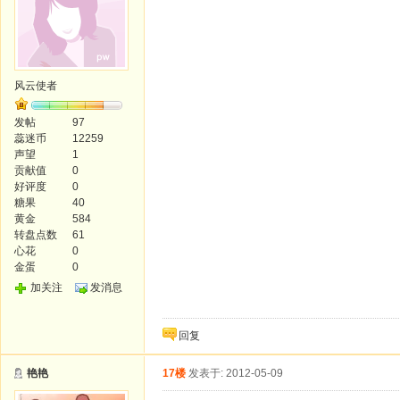
风云使者
发帖
97
蕊迷币
12259
声望
1
贡献值
0
好评度
0
糖果
40
黄金
584
转盘点数
61
心花
0
金蛋
0
加关注
发消息
回复
艳艳
17楼
发表于: 2012-05-09