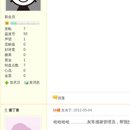
新会员
发帖
7
蕊迷币
55
声望
1
贡献值
0
好评度
0
糖果
0
黄金
1
转盘点数
7
心花
0
金蛋
0
加关注
发消息
回复
紫丁香
16楼
发表于: 2012-05-04
哈哈哈哈...............灰常感谢管理员，帮我找回密码