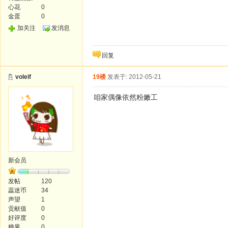
心花
0
金蛋
0
加关注
发消息
回复
voleif
19楼
发表于: 2012-05-21
咱家偶像依然粉嫩工
新会员
发帖
120
蕊迷币
34
声望
1
贡献值
0
好评度
0
糖果
0