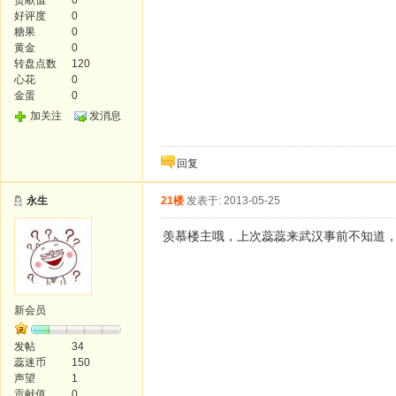
贡献值
0
好评度
0
糖果
0
黄金
0
转盘点数
120
心花
0
金蛋
0
加关注
发消息
回复
永生
21楼
发表于: 2013-05-25
羡慕楼主哦，上次蕊蕊来武汉事前不知道
新会员
发帖
34
蕊迷币
150
声望
1
贡献值
0