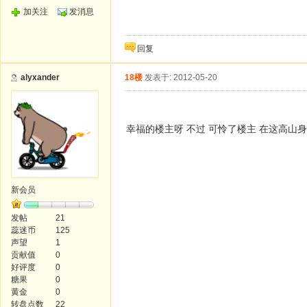
加关注
发消息
回复
alyxander
18楼
发表于: 2012-05-20
幸福的楼主呀 不过 可怜了楼主 在这高山
新会员
发帖
21
蕊迷币
125
声望
1
贡献值
0
好评度
0
糖果
0
黄金
0
转盘点数
22