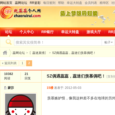
网站首页
蕊网论坛
RR姿彩
每日签到
帮助
幸运大转盘
会员列表
精华区
社
论坛
个人中心
RR银行
幸运大转盘
游戏大厅
RR
帖子
蕊网论坛
>
〖蕊迷真情〗
>
SZ偶遇蕊蕊，蕊迷们羡慕偶吧！
返回列表
1
2
10382
21
SZ偶遇蕊蕊，蕊迷们羡慕偶吧！
[复制
阅读
回复
蒙莎
15楼
发表于: 2012-05-03
羡慕嫉妒恨，像我这种差不多在地球的另外一