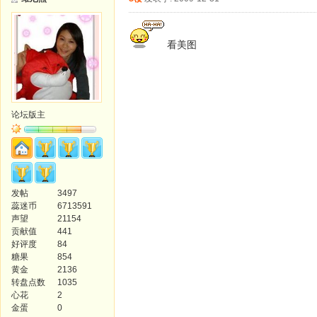
看美图
论坛版主
发帖
3497
蕊迷币
6713591
声望
21154
贡献值
441
好评度
84
糖果
854
黄金
2136
转盘点数
1035
心花
2
金蛋
0