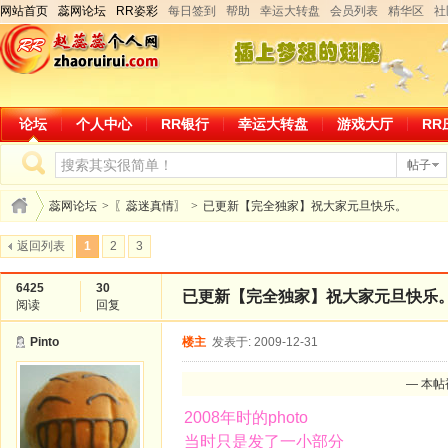
网站首页
蕊网论坛
RR姿彩
每日签到
帮助
幸运大转盘
会员列表
精华区
社
论坛
个人中心
RR银行
幸运大转盘
游戏大厅
RR
帖子
蕊网论坛
>
〖蕊迷真情〗
>
已更新【完全独家】祝大家元旦快乐。
返回列表
1
2
3
6425
30
已更新【完全独家】祝大家元旦快乐
阅读
回复
Pinto
楼主
发表于: 2009-12-31
— 本帖
2008年时的photo
当时只是发了一小部分