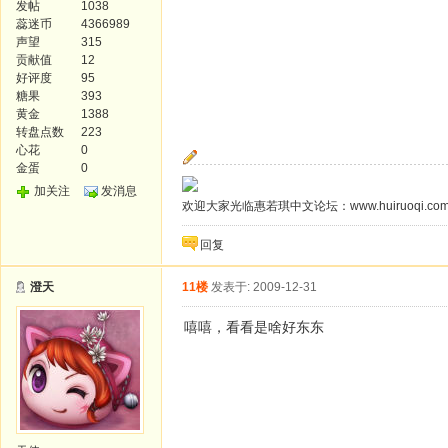
发帖
1038
蕊迷币
4366989
声望
315
贡献值
12
好评度
95
糖果
393
黄金
1388
转盘点数
223
心花
0
金蛋
0
加关注
发消息
欢迎大家光临惠若琪中文论坛：www.huiruoqi.co
回复
澄天
11楼
发表于: 2009-12-31
嘻嘻，看看是啥好东东