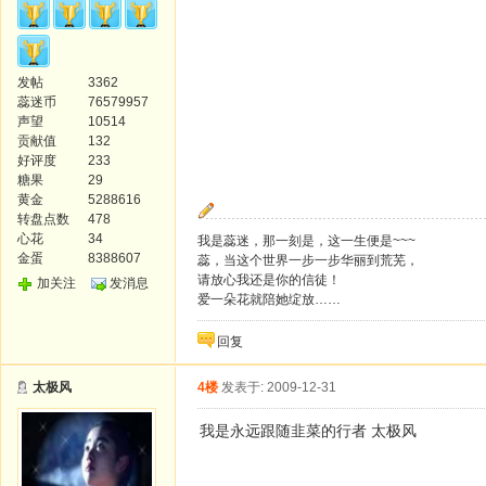
发帖
3362
蕊迷币
76579957
声望
10514
贡献值
132
好评度
233
糖果
29
黄金
5288616
转盘点数
478
心花
34
我是蕊迷，那一刻是，这一生便是~~~
金蛋
8388607
蕊，当这个世界一步一步华丽到荒芜，
请放心我还是你的信徒！
加关注
发消息
爱一朵花就陪她绽放……
回复
太极风
4楼
发表于: 2009-12-31
我是永远跟随韭菜的行者 太极风