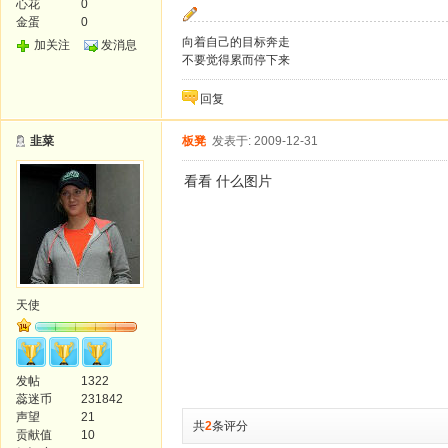
心花
0
金蛋
0
向着自己的目标奔走
加关注
发消息
不要觉得累而停下来
回复
韭菜
板凳
发表于: 2009-12-31
看看 什么图片
天使
发帖
1322
蕊迷币
231842
声望
21
共
2
条评分
贡献值
10