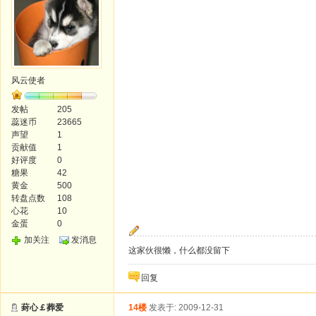
风云使者
发帖
205
蕊迷币
23665
声望
1
贡献值
1
好评度
0
糖果
42
黄金
500
转盘点数
108
心花
10
金蛋
0
加关注
发消息
这家伙很懒，什么都没留下
回复
葑心￡葬爱
14楼
发表于: 2009-12-31