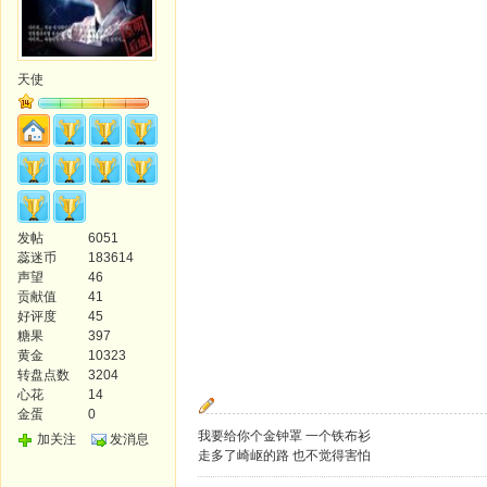
天使
发帖
6051
蕊迷币
183614
声望
46
贡献值
41
好评度
45
糖果
397
黄金
10323
转盘点数
3204
心花
14
金蛋
0
我要给你个金钟罩 一个铁布衫
加关注
发消息
走多了崎岖的路 也不觉得害怕