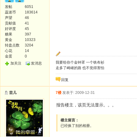
发帖
6051
蕊迷币
183614
声望
46
贡献值
41
好评度
45
糖果
397
黄金
10323
转盘点数
3204
心花
14
金蛋
0
我要给你个金钟罩 一个铁布衫
加关注
发消息
走多了崎岖的路 也不觉得害怕
回复
芸儿
7楼
发表于: 2009-12-31
报告楼主，该页无法显示。。。
楼主留言：
已经换了别的相册。