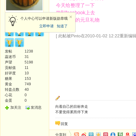
今天给整理了一下
放到facebook上去
风云使者
个人中心可以申请新版勋章哦
送给大家的元旦礼物
立即申请
知道了
[ 此帖被Pinto在2010-01-02 12:22重新编辑
发帖
1238
蕊迷币
31
声望
5198
贡献值
11
好评度
10
糖果
153
黄金
749
转盘点数
40
心花
0
金蛋
0
向着自己的目标奔走
加关注
发消息
不要觉得累而停下来
回复
分享到