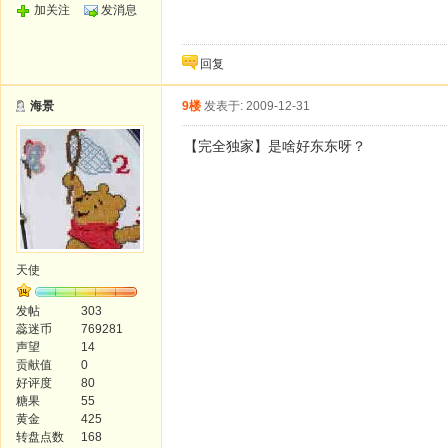
加关注
发消息
回复
海景
9楼
发表于: 2009-12-31
【完全独家】是啥好东东呀？
天使
发帖
303
蕊迷币
769281
声望
14
贡献值
0
好评度
80
糖果
55
黄金
425
转盘点数
168