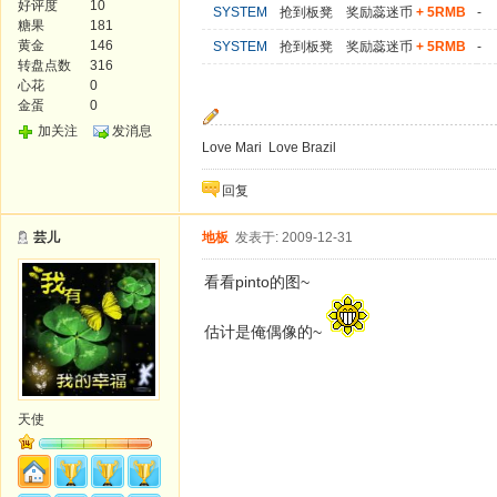
好评度
10
SYSTEM
抢到板凳 奖励蕊迷币
+ 5RMB
-
糖果
181
黄金
146
SYSTEM
抢到板凳 奖励蕊迷币
+ 5RMB
-
转盘点数
316
心花
0
金蛋
0
加关注
发消息
Love Mari Love Brazil
回复
芸儿
地板
发表于: 2009-12-31
看看pinto的图~
估计是俺偶像的~
天使