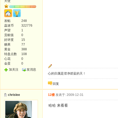
天使
发帖
248
蕊迷币
322776
声望
1
贡献值
0
好评度
15
糖果
77
黄金
388
转盘点数
108
心花
0
金蛋
0
加关注
发消息
心的归属是澄净碧蓝的天！
回复
chrislee
12楼
发表于: 2009-12-31
哈哈 来看看