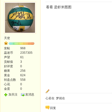
看看 是虾米图图
天使
发帖
968
蕊迷币
2357305
声望
61
贡献值
3
好评度
0
糖果
256
黄金
624
转盘点数
558
心花
0
金蛋
0
加关注
发消息
心若在 梦就在
回复