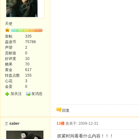
天使
发帖
335
蕊迷币
75786
声望
2
贡献值
0
好评度
10
糖果
70
黄金
617
转盘点数
155
心花
3
金蛋
0
加关注
发消息
回复
saber
13楼
发表于: 2009-12-31
抓紧时间看看什么内容！！！