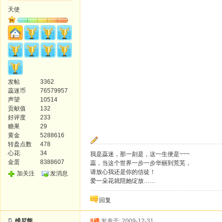
天使
发帖
3362
蕊迷币
76579957
声望
10514
贡献值
132
好评度
233
糖果
29
黄金
5288616
转盘点数
478
心花
34
我是蕊迷，那一刻是，这一生便是~~~
金蛋
8388607
蕊，当这个世界一步一步华丽到荒芜，
请放心我还是你的信徒！
加关注
发消息
爱一朵花就陪她绽放……
回复
维尼熊
8楼
发表于: 2009-12-31