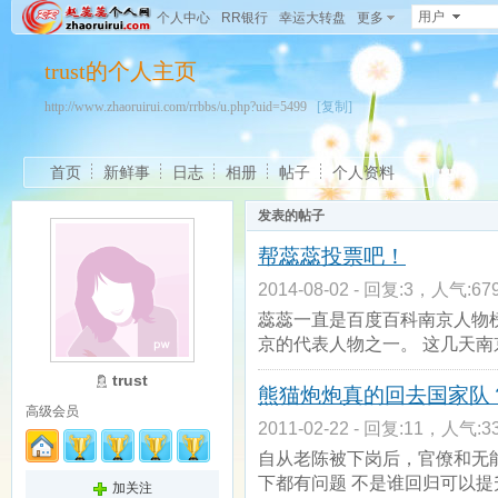
用户
个人中心
RR银行
幸运大转盘
更多
trust的个人主页
http://www.zhaoruirui.com/rrbbs/u.php?uid=5499
[复制]
首页
新鲜事
日志
相册
帖子
个人资料
发表的帖子
帮蕊蕊投票吧！
2014-08-02 - 回复:3，人气:679
蕊蕊一直是百度百科南京人物
京的代表人物之一。 这几天南
trust
熊猫炮炮真的回去国家队
高级会员
2011-02-22 - 回复:11，人气:33
自从老陈被下岗后，官僚和无
下都有问题 不是谁回归可以提
加关注