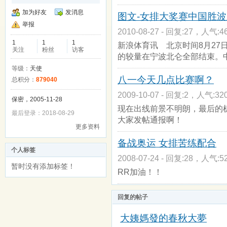
加为好友
发消息
图文-女排大奖赛中国胜波
举报
2010-08-27 - 回复:27，人气:46
1
1
1
新浪体育讯 北京时间8月27
关注
粉丝
访客
的较量在宁波北仑全部结束。
等级：
天使
八一今天几点比赛啊？
总积分：
879040
2009-10-07 - 回复:2，人气:320
保密，2005-11-28
现在出线前景不明朗，最后的
最后登录：2018-08-29
大家发帖通报啊！
更多资料
备战奥运 女排苦练配合
个人标签
2008-07-24 - 回复:28，人气:52
暂时没有添加标签！
RR加油！！
回复的帖子
大姨媽發的春秋大夢