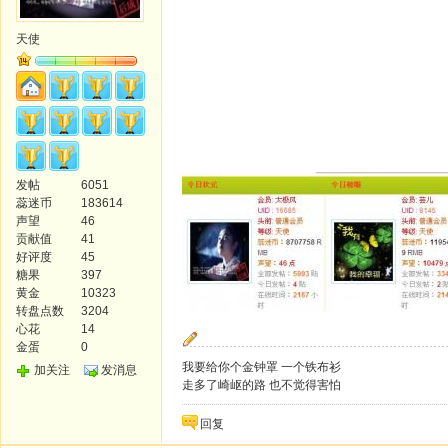
天使
发帖
6051
蕊迷币
183614
声望
46
贡献值
41
好评度
45
糖果
397
黄金
10323
转盘点数
3204
心花
14
金蛋
0
我要给你个金钟罩 一个铁布衫
加关注
发消息
走多了崎岖的路 也不觉得害怕
回复