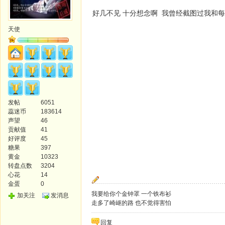
好几不见 十分想念啊 我曾经截图过我和每
天使
发帖
6051
蕊迷币
183614
声望
46
贡献值
41
好评度
45
糖果
397
黄金
10323
转盘点数
3204
心花
14
金蛋
0
我要给你个金钟罩 一个铁布衫
加关注
发消息
走多了崎岖的路 也不觉得害怕
回复