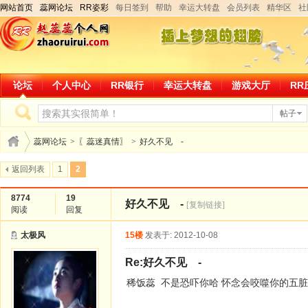
网站首页
蕊网论坛
RR姿彩
每日签到
帮助
幸运大转盘
会员列表
精华区
社
论坛
个人中心
RR银行
幸运大转盘
游戏大厅
RR
帖子
蕊网论坛
>
〖蕊迷真情〗
>
好久不见 -
返回列表
1
2
8774
19
好久不见 -
[复制链接]
阅读
回复
太极风
15楼
发表于: 2012-10-08
Re:好久不见 -
稀饭蕊 不是恐吓你哈 怀念会咬噬你的五