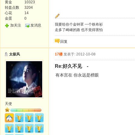
黄金
10323
转盘点数
3204
心花
14
金蛋
0
我要给你个金钟罩 一个铁布衫
加关注
发消息
走多了崎岖的路 也不觉得害怕
回复
太极风
17楼
发表于: 2012-10-08
Re:好久不见 -
有本宫在 你永远是榜眼
天使