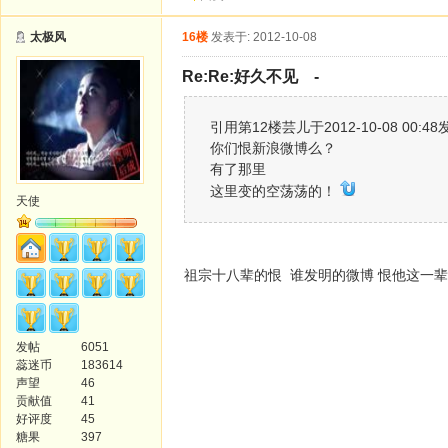
太极风
16楼
发表于: 2012-10-08
Re:Re:好久不见 -
引用第12楼芸儿于2012-10-08 00:4
你们恨新浪微博么？
有了那里
这里变的空荡荡的！
天使
祖宗十八辈的恨 谁发明的微博 恨他这一
发帖
6051
蕊迷币
183614
声望
46
贡献值
41
好评度
45
糖果
397