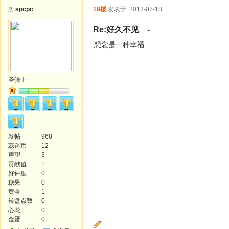
spcpc
19楼
发表于: 2013-07-18
Re:好久不见 -
想念是一种幸福
圣骑士
发帖
968
蕊迷币
12
声望
3
贡献值
1
好评度
0
糖果
0
黄金
1
转盘点数
0
心花
0
金蛋
0