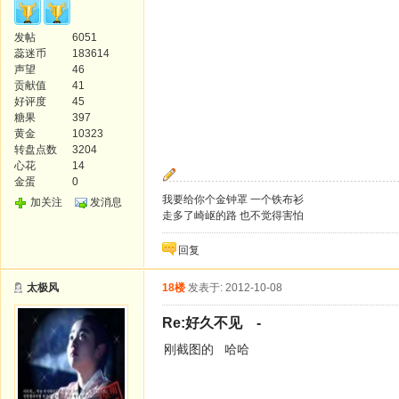
发帖
6051
蕊迷币
183614
声望
46
贡献值
41
好评度
45
糖果
397
黄金
10323
转盘点数
3204
心花
14
金蛋
0
我要给你个金钟罩 一个铁布衫
加关注
发消息
走多了崎岖的路 也不觉得害怕
回复
太极风
18楼
发表于: 2012-10-08
Re:好久不见 -
刚截图的 哈哈