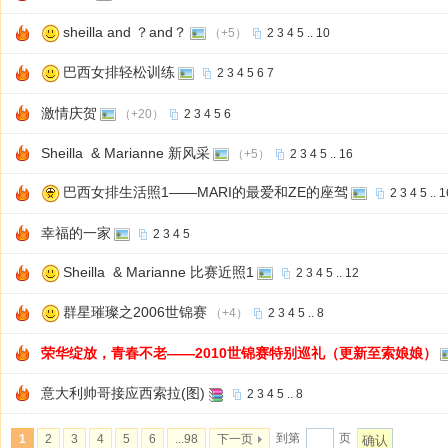
sheilla and ？and？
（+5）
2
3
4
5
..
10
巴西女排轻松训练
2
3
4
5
6
7
激情庆贺
（+20）
2
3
4
5
6
Sheilla & Marianne 新风采
（+5）
2
3
4
5
..
16
巴西女排生活照1——MARI的最爱和ZE的座驾
2
3
4
5
..
1
幸福的一家
2
3
4
5
Sheilla & Marianne 比赛近照1
2
3
4
5
..
12
群星璀璨之2006世锦赛
（+4）
2
3
4
5
..
8
荣华绽放，青春不老——2010世锦赛特别巡礼（更新至索娘娘）
意大利帅哥接应西索拉(图)
2
3
4
5
..
8
到第
页
1
2
3
4
5
6
...98
下一页
确认