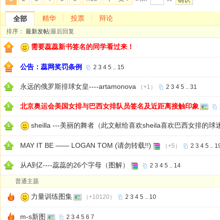
精华
投票
辩论
全部
排序：
最新发帖
|
最后回复
需要蕊蕊新书签名的同学看过来！
公告：蕊网奖罚条例
2
3
4
5
..
15
永远的俄罗斯排球女皇----artamonova
（+1）
2
3
4
5
..
31
北京奥运会美国女排与巴西女排队员签名及近距离接触印象
sheilla ---美丽的舞者（此文献给喜欢sheila喜欢巴西女排的球
MAY IT BE ―― LOGAN TOM (请勿转载!!)
（+5）
2
3
4
5
..
1
从A到Z----蕊蕊的26个字母（图解）
2
3
4
5
..
14
普通主题
力量训练图集
（+10120）
2
3
4
5
..
10
m-s新图
2
3
4
5
6
7