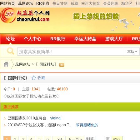
网站首页
蕊网论坛
RR姿彩
每日签到
帮助
幸运大转盘
会员列表
精华区
社
论坛
个人中心
RR银行
幸运大转盘
游戏大厅
RR
本版
蕊网论坛
>
〖国际排坛〗
〖国际排坛〗
收藏
今日:
0
|
主题:
1941
|
帖数:
46100
◇纵论国际女子排坛动态及花絮◇
版主推荐
巴西国家队2010点将台
yiqing
2010WGP宁波总决赛，追随Logan T ..
笨得跟猪似的
到第
页
1
2
3
4
5
6
...98
下一页
确认