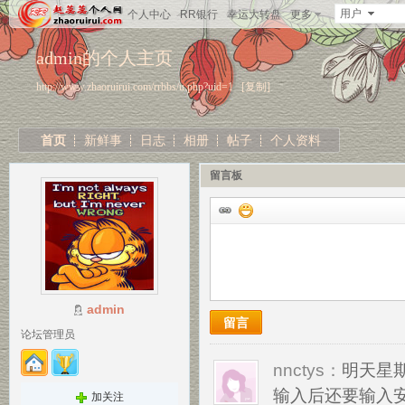
用户
个人中心
RR银行
幸运大转盘
更多
admin的个人主页
http://www.zhaoruirui.com/rrbbs/u.php?uid=1
[复制]
首页
新鲜事
日志
相册
帖子
个人资料
留言板
admin
留言
论坛管理员
nnctys：
明天星
输入后还要输入
加关注