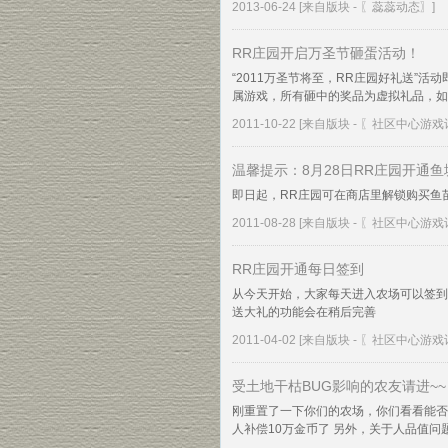
2013-06-24
[来自版块 -
〖蕊蕊动态〗
]
RR庄园开启万圣节砸蛋活动！
“2011万圣节将至，RR庄园好礼送”
属游戏，所有砸中的奖品为虚拟礼品，如果 
2011-10-22
[来自版块 -
〖社区中心游戏
温馨提示：8月28日RR庄园开通鱼
即日起，RR庄园可在商店里解锁购买鱼
2011-08-28
[来自版块 -
〖社区中心游戏
RR庄园开通每日签到
从今天开始，大家每天进入农场可以签到并
送大礼的功能会在稍后完善
2011-04-02
[来自版块 -
〖社区中心游戏
受土地干枯BUG影响的农友请进~~
刚重置了一下你们的农场，你们看看能否
人补偿10万金币了 另外，关于人品值问题 看