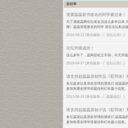
新鲜事
需要蕊蕊新书签名的同学看过来！
为了感谢蕊网论坛老会员这么多年以来 
耀》蕊蕊亲笔签名的同学 请在论坛私信版主
2018-08-22
[来自版块 -
〖论坛公告〗
]
论坛升级成功！
这么多年了，蕊网还屹立不倒，今天升级
2018-04-27
[来自版块 -
〖论坛公告〗
]
请支持赵蕊蕊原创作品《彩羽侠》
各位蕊迷以及喜欢排球的朋友们 赵蕊蕊的
参加角逐全球华语最佳科幻长篇小说奖。公 
2013-06-24
[来自版块 -
〖蕊蕊动态〗
]
请支持赵蕊蕊原创小说《彩羽侠》
各位蕊迷以及喜欢排球的朋友们 赵蕊蕊的
参加角逐全球华语最佳科幻长篇小说奖。公 