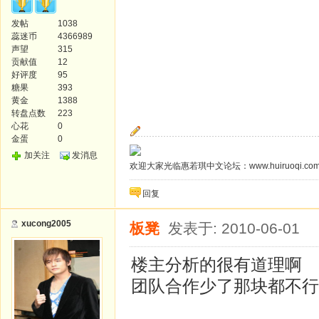
发帖
1038
蕊迷币
4366989
声望
315
贡献值
12
好评度
95
糖果
393
黄金
1388
转盘点数
223
心花
0
金蛋
0
加关注
发消息
欢迎大家光临惠若琪中文论坛：www.huiruoqi.co
回复
xucong2005
板凳
发表于: 2010-06-01
楼主分析的很有道理啊
团队合作少了那块都不行