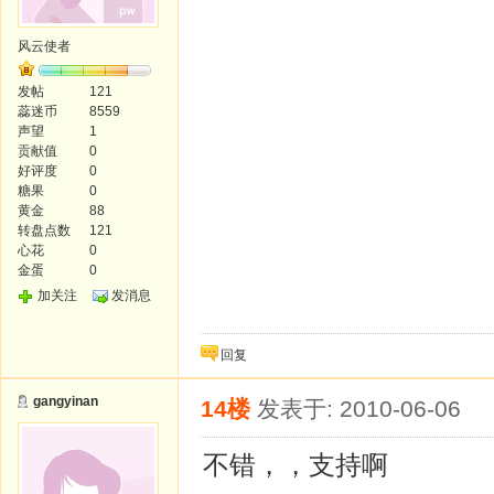
风云使者
发帖
121
蕊迷币
8559
声望
1
贡献值
0
好评度
0
糖果
0
黄金
88
转盘点数
121
心花
0
金蛋
0
加关注
发消息
回复
gangyinan
14楼
发表于: 2010-06-06
不错，，支持啊