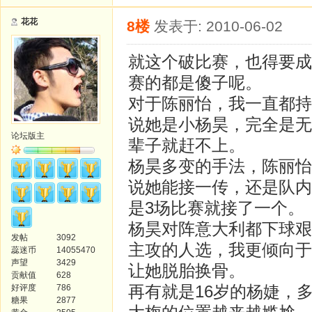
花花
8楼
发表于: 2010-06-02
就这个破比赛，也得要成
赛的都是傻子呢。
对于陈丽怡，我一直都持
说她是小杨昊，完全是无
论坛版主
辈子就赶不上。
杨昊多变的手法，陈丽怡
说她能接一传，还是队内
是3场比赛就接了一个。
杨昊对阵意大利都下球艰
发帖
3092
主攻的人选，我更倾向于
蕊迷币
14055470
声望
3429
让她脱胎换骨。
贡献值
628
再有就是16岁的杨婕，
好评度
786
糖果
2877