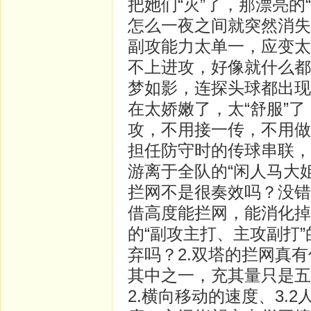
把她们“灭”了，那漂亮的
怎么一夜之间就突然消失
副攻能力太单一，应变太
不上进攻，好像就什么都
梦如影，连探头球都出现
在太娇嫩了，太“舒服”
攻，不用接一传，不用做
担任防守时的传球串联，
游离于全队的“闲人马大
拦网不是很奏效吗？没错
借高度能拦网，能消化掉
的“副攻主打、主攻副打
弃吗？2.双塔的拦网真
其中之一，充其量只是五
2.横向移动的速度、3.