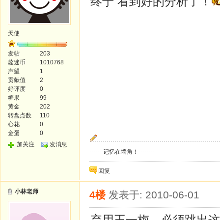
终于 看到好的分析了！
天使
发帖
203
蕊迷币
1010768
声望
1
贡献值
2
好评度
0
糖果
99
黄金
202
转盘点数
110
心花
0
金蛋
0
加关注
发消息
-------记忆在墙角！--------
回复
小林老师
4楼
发表于: 2010-06-01
弃用王一梅。必须跳出这