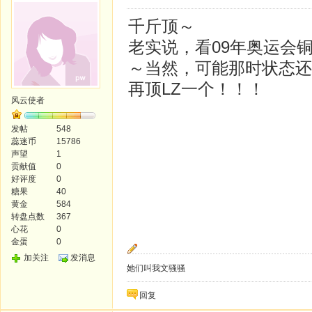
千斤顶～
老实说，看09年奥运会
～当然，可能那时状态还
再顶LZ一个！！！
风云使者
发帖
548
蕊迷币
15786
声望
1
贡献值
0
好评度
0
糖果
40
黄金
584
转盘点数
367
心花
0
金蛋
0
加关注
发消息
她们叫我文骚骚
回复