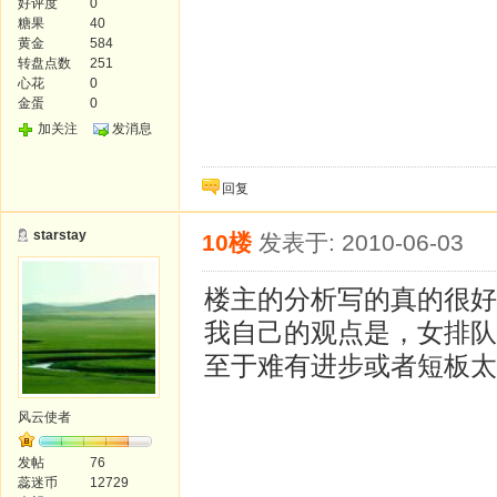
好评度
0
糖果
40
黄金
584
转盘点数
251
心花
0
金蛋
0
加关注
发消息
回复
starstay
10楼
发表于: 2010-06-03
楼主的分析写的真的很好
我自己的观点是，女排队
至于难有进步或者短板太
风云使者
发帖
76
蕊迷币
12729