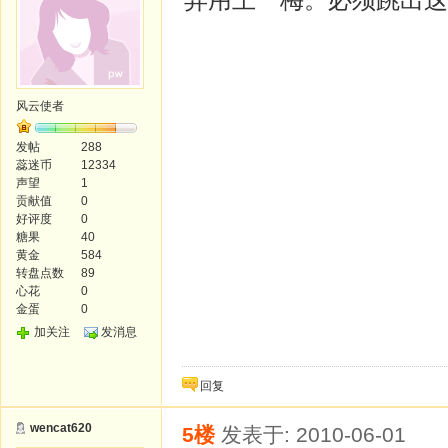
风云使者
发帖
288
蕊迷币
12334
声望
1
贡献值
0
好评度
0
糖果
40
黄金
584
转盘点数
89
心花
0
金蛋
0
加关注
发消息
回复
wencat620
5楼
发表于: 2010-06-01