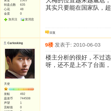
大梅的位置越来越尴尬，
黄金
2505
转盘点数
635
其实只要能在国家队，超
心花
48
金蛋
0
加关注
发消息
回复
Carlosking
9楼
发表于: 2010-06-03
楼主分析的很好，不过选
呀，还不是上不了台面，
天使
发帖
492
蕊迷币
744508
声望
1
贡献值
0