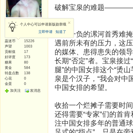
破解宝泉的难题————
风云使者
个人中心可以申请新版勋章哦
立即申请
知道了
两胜一负的漯河首秀难掩
发帖
236
蕊迷币
15226
遇前所未有的压力，这压
声望
1003
的媒体、患得患失的领导
贡献值
17
好评度
173
长期“否定”者。宝泉接
糖果
80
黄金
584
腿”的中国女排这个“烫
转盘点数
138
泉是个汉子，“我会对中
心花
0
金蛋
0
中国女排的希望。
加关注
发消息
收拾一个烂摊子需要时间
还得需要“专家”们的首肯
注中国女排多年的普通球
足式的“指点”，只是在旁