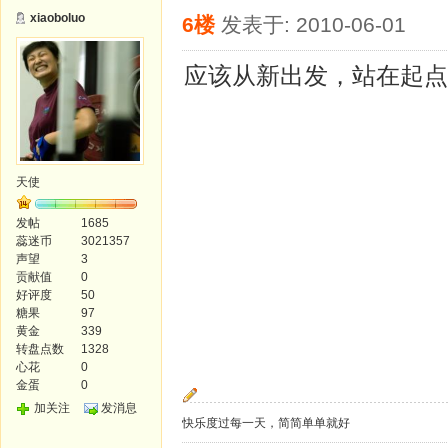
xiaoboluo
6楼
发表于: 2010-06-01
应该从新出发，站在起点
天使
发帖
1685
蕊迷币
3021357
声望
3
贡献值
0
好评度
50
糖果
97
黄金
339
转盘点数
1328
心花
0
金蛋
0
加关注
发消息
快乐度过每一天，简简单单就好