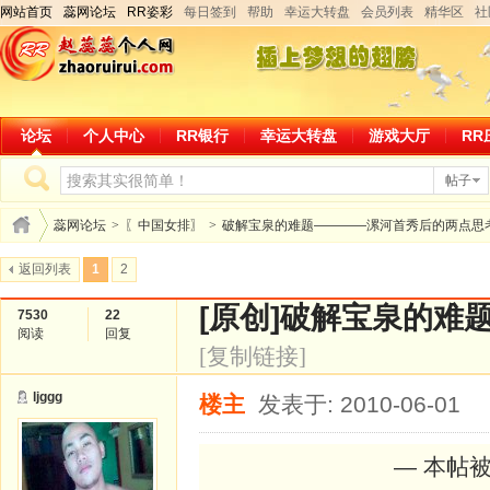
网站首页
蕊网论坛
RR姿彩
每日签到
帮助
幸运大转盘
会员列表
精华区
社
论坛
个人中心
RR银行
幸运大转盘
游戏大厅
RR
帖子
蕊网论坛
>
〖中国女排〗
>
破解宝泉的难题————漯河首秀后的两点思
返回列表
1
2
[原创]
破解宝泉的难
7530
22
阅读
回复
[复制链接]
ljggg
楼主
发表于: 2010-06-01
— 本帖被 