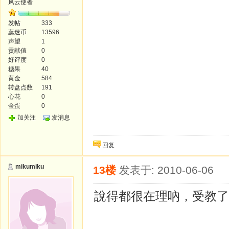
风云使者
发帖
333
蕊迷币
13596
声望
1
贡献值
0
好评度
0
糖果
40
黄金
584
转盘点数
191
心花
0
金蛋
0
加关注
发消息
回复
mikumiku
13楼
发表于: 2010-06-06
說得都很在理吶，受教了