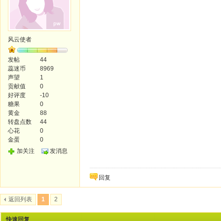
风云使者
发帖
44
蕊迷币
8969
声望
1
贡献值
0
好评度
-10
糖果
0
黄金
88
转盘点数
44
心花
0
金蛋
0
加关注
发消息
回复
返回列表
1
2
快速回复