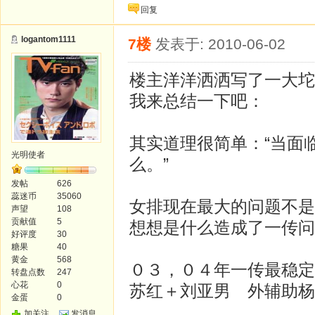
回复
logantom1111
7楼
发表于: 2010-06-02
楼主洋洋洒洒写了一大坨
我来总结一下吧：
其实道理很简单：“当面
光明使者
么。”
发帖
626
蕊迷币
35060
女排现在最大的问题不是
声望
108
贡献值
5
想想是什么造成了一传问
好评度
30
糖果
40
黄金
568
０３，０４年一传最稳定
转盘点数
247
心花
0
苏红＋刘亚男 外辅助杨
金蛋
0
加关注
发消息