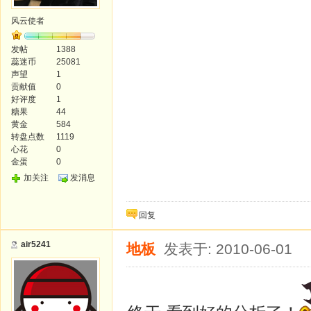
风云使者
发帖
1388
蕊迷币
25081
声望
1
贡献值
0
好评度
1
糖果
44
黄金
584
转盘点数
1119
心花
0
金蛋
0
加关注
发消息
回复
air5241
地板
发表于: 2010-06-01