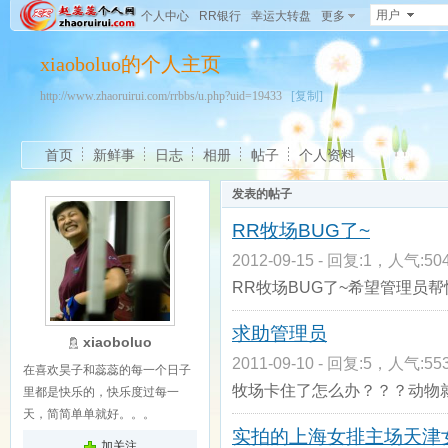
用户
个人中心
RR银行
幸运大转盘
更多
xiaoboluo的个人主页
http://www.zhaoruirui.com/rrbbs/u.php?uid=19433
[复制]
首页
新鲜事
日志
相册
帖子
个人资料
发表的帖子
RR牧场BUG了~
2012-09-15 - 回复:1，人气:504
RR牧场BUG了~希望管理员帮
求助管理员
xiaoboluo
2011-09-10 - 回复:5，人气:553
在喜欢昊子和蕊蕊的每一个日子
牧场卡住了怎么办？？？动物
里都是快乐的，快乐度过每一
天，简简单单就好。。。
实拍的上海女排主场天津
加关注