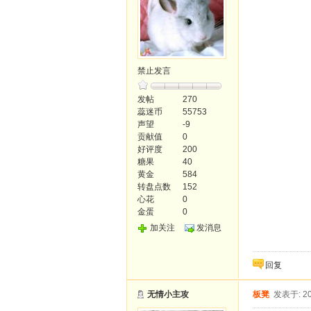
禁止发言
发帖
270
蕊迷币
55753
声望
-9
贡献值
0
好评度
200
糖果
40
黄金
584
转盘点数
152
心花
0
金蛋
0
加关注
发消息
回复
无情小主攻
板凳
发表于: 20