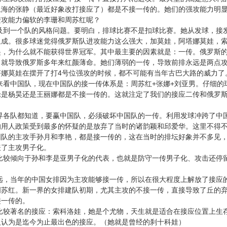
上海的张静（最近好象改打接应了）都是不接一传的。她们的强攻能力明
进攻能力偏软的李珊和周苏红呢？
一个队的风格问题。要明白，排球比赛不是扣球比赛。她从发球，接发
组成。很多球迷觉得俄罗斯队进攻能力这么强大，加莫娃，阿塔娜莫娃，
起，为什么就不能获得世界冠军。其中最主要的因素就是：一传。俄罗斯
，就导致俄罗斯多年来红颜薄命。她们薄弱的一传，导致前排永远是两点
塔娜莫娃在摆开了打4号位强攻的时候，都不可能有当年古巴大路的威力了
中国队，现在中国队的接一传体系是：周苏红+张娜+刘亚男。仔细的
论是杨昊还是王丽娜都是不接一传的。这就注定了我们的接应二传和俄罗
。
队都知道，要赢中国队，必须破坏中国队的一传。利用发球冲跨了中国
的用人政策受到最多的怀疑的是放弃了当时的诸韵颖和邱爱华。这里不得
国队的主攻手孙月和李艳，都是接一传的，这在当时的排坛好象并不多见
表了主攻男子化。
倾向于孙和李是亚男子化的代表，也就是防守一传男子化、攻击还停留
当年的中国女排因为主攻能够接一传，所以在很大程度上解放了接应的
周苏红。新一界的女排建队初期，尤其主攻的不接一传，直接导致了丘的
接一传的。
著名的接应：索科洛娃，她是个尤物，天生就是适合在接应位置上生存
人认为是迄今为止最出色的接应。（她就是曾经的刹十科娃）