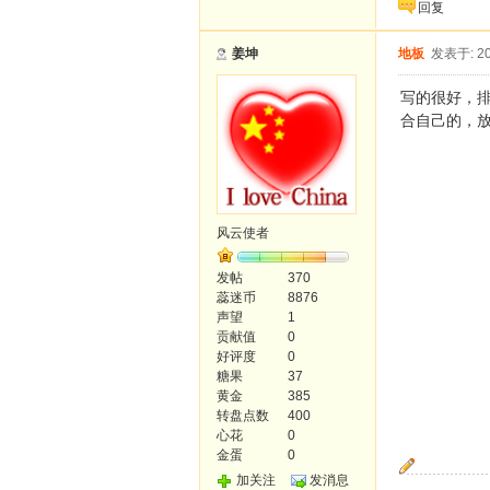
回复
姜坤
地板
发表于: 20
写的很好，
合自己的，
风云使者
发帖
370
蕊迷币
8876
声望
1
贡献值
0
好评度
0
糖果
37
黄金
385
转盘点数
400
心花
0
金蛋
0
加关注
发消息