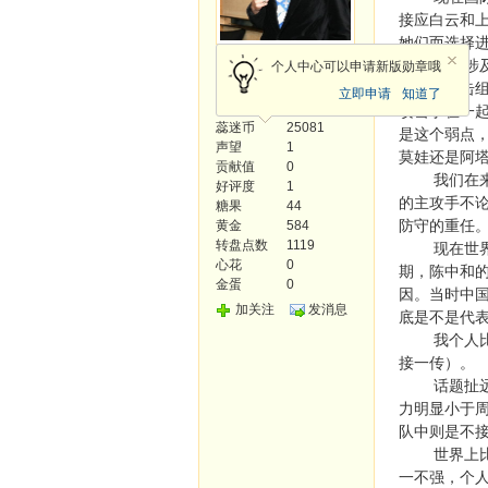
接应白云和
她们而选择
风云使者
这就涉及到
个人中心可以申请新版勋章哦
防守，反击
立即申请
知道了
发帖
1388
攻击手在一
蕊迷币
25081
是这个弱点
声望
1
莫娃还是阿
贡献值
0
我们在来看
好评度
1
的主攻手不
糖果
44
防守的重任
黄金
584
转盘点数
1119
现在世界各
心花
0
期，陈中和
金蛋
0
因。当时中
加关注
发消息
底是不是代
我个人比较
接一传）。
话题扯远，
力明显小于
队中则是不
世界上比较
一不强，个