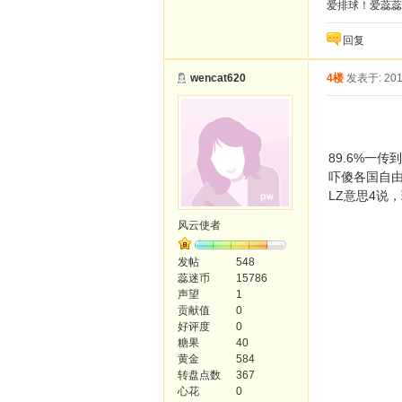
爱排球！爱蕊蕊
回复
wencat620
4楼
发表于: 201
89.6%一传
吓傻各国自由
LZ意思4说
风云使者
发帖
548
蕊迷币
15786
声望
1
贡献值
0
好评度
0
糖果
40
黄金
584
转盘点数
367
心花
0