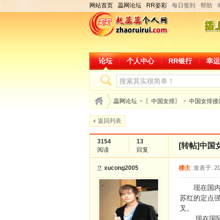
网站首页
蕊网论坛
RR姿彩
每日签到
帮助
论坛
个人中心
RR银行
幸运
蕊网论坛
>
〖中国女排〗
>
中国女排接
返回列表
3154
13
[转帖]
中国
阅读
回复
xucong2005
楼主
发表于: 20
现在国内有
苏红的定点
叉。
现在国际上