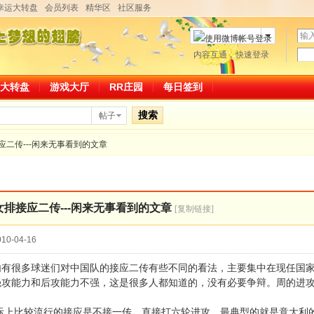
幸运大转盘
会员列表
精华区
社区服务
用
户
密
内容互通，快速登录
微博帐号登录
名
码
大转盘
游戏大厅
RR庄园
每日签到
搜索
帖子
应二传---闲来无事看到的文章
女排接应二传---闲来无事看到的文章
[复制链接]
10-04-16
很多球迷们对中国队的接应二传有些不同的看法，主要集中在现任国家
强攻能力和后攻能力不强，这是很多人都知道的，没有必要争辩。周的进
比较流行的接应是不接一传，直接打六轮进攻。最典型的就是意大利的