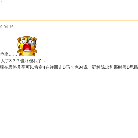
！
0-04-16
到位率……
人了8？？也吓傻我了～
，现在思路几乎可以肯定4在往回走D吗？也94说，延续陈忠和那时候D思