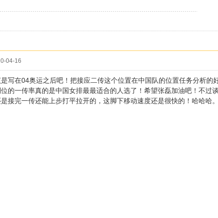
0-04-16
该是写在04奥运之后吧！把接应二传这个位置在中国队的位置任务分析的
到位的一传率真的是中国女排最最适合的人选了！希望张磊加油吧！不过
还是接完一传还能上步打平拉开的，这脚下移动速度还是很快的！哈哈哈