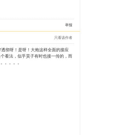
举报
只看该作者
好透彻呀！是呀！大炮这样全面的接应
谈个看法，似乎昊子有时也接一传的，而
。。。。。。