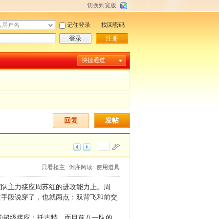
切换到宽版
记住登录
找回密码
登录
注册
快捷通道
回复
发帖
只看楼主
倒序阅读
使用道具
队主力接应周苏红的进攻能力上。周
攻手段说穿了，也就两点：双背飞和前交
超级接应：托古特。而目前八一队的