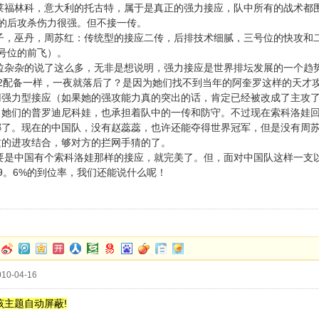
林科，意大利的托古特，属于是真正的强力接应，队中所有的战术都围
位的后攻杀伤力很强。但不接一传。
巫丹，周苏红：传统型的接应二传，后排技术细腻，三号位的快攻和二
号位的前飞）。
杂的说了这么多，无非是想说明，强力接应是世界排坛发展的一个趋势
42配备一样，一夜就落后了？是因为她们找不到当年的阿奎罗这样的天才
用强力型接应（如果她的强攻能力真的突出的话，肯定已经被改成了主攻
，她们的普罗迪尼科娃，也承担着队中的一传和防守。不过现在索科洛娃
娜了。现在的中国队，没有赵蕊蕊，也许还能夺得世界冠军，但是没有周苏
攻的进攻结合，够对方的拦网手猜的了。
中国有个索科洛娃那样的接应，就完美了。但，面对中国队这样一支以
9。6%的到位率，我们还能说什么呢！
10-04-16
该主题自动屏蔽!