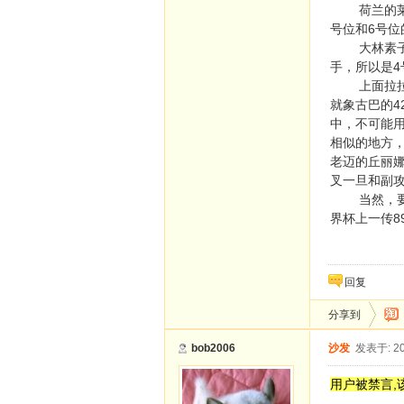
荷兰的莱福
号位和6号
大林素子，
手，所以是4
上面拉拉杂
就象古巴的
中，不可能
相似的地方
老迈的丘丽
叉一旦和副
当然，要是
界杯上一传8
回复
分享到
bob2006
沙发
发表于: 20
用户被禁言,