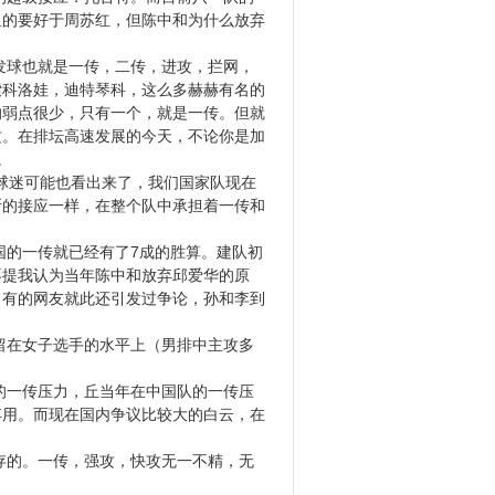
显的要好于周苏红，但陈中和为什么放弃
球也就是一传，二传，进攻，拦网，
索科洛娃，迪特琴科，这么多赫赫有名的
的弱点很少，只有一个，就是一传。但就
攻。在排坛高速发展的今天，不论你是加
。
球迷可能也看出来了，我们国家队现在
斯的接应一样，在整个队中承担着一传和
的一传就已经有了7成的胜算。建队初
不提我认为当年陈中和放弃邱爱华的原
，有的网友就此还引发过争论，孙和李到
在女子选手的水平上（男排中主攻多
一传压力，丘当年在中国队的一传压
弃用。而现在国内争议比较大的白云，在
的。一传，强攻，快攻无一不精，无