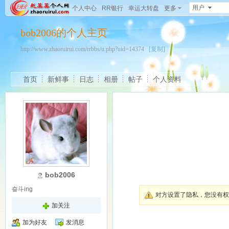
用户
个人中心
RR银行
幸运大转盘
更多
bob2006的个人主页
http://www.zhaoruirui.com/rrbbs/u.php?uid=14374
[复制]
首页
新鲜事
日志
相册
帖子
个人资料
bob2006
奋斗ing
对方设置了隐私，您没有权
加关注
加为好友
发消息