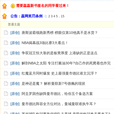
需要蕊蕊新书签名的同学看过来！
公告：蕊网奖罚条例
2
3
4
5
..
15
普通主题
[原创]
唐斯波霸领跑新秀榜 榜眼仅第10他真不是水货？
[原创]
NBA揭幕战3场比赛3大看点！
[原创]
争双冠王恒大靠的是板凳厚度 上港缺的正是这点
[原创]
解剖NBA之太阳 专注打酱油30年?自己作的死爬着也作完
[原创]
红魔蓝月同时爆发 史上最强曼市德比谁主沉浮？
[原创]
是神还是魔？ 解析曼联新7号德佩的现状
[原创]
阿圭罗因伤缺阵曼市德比，给你五个备选方案
[原创]
曼市德比阵容全方位对比，曼城曼联谁执牛耳？