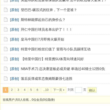
[原创]
英超球队欧冠要靠保级队去赢球 意甲的欧冠春天要来了?
[原创]
登巴巴-碾压式的狂奔，下一个是谁？
[原创]
斯特林能撑起自己的身价么？
[原创]
拜仁中国行球员名单出炉了！！！
[原创]
皇马中国行7月即将火爆开始
[原创]
特里中国行粉丝们值了 冒雨与小队员踢球互动
[原创]
【特里中国行】特里携5U体育向球迷问好
[原创]
NBA手术刀:总决赛篮板必成关键 单场过40骑士12胜0负
[原创]
落后反弹成常态詹姆斯豪强七连胜
到第
页
1
2
3
4
5
6
...10
下一页
确认
在线用户:共0人在线，0位会员(0位隐身)