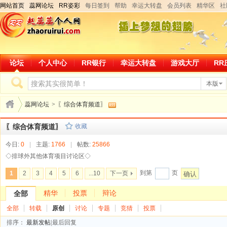
网站首页
蕊网论坛
RR姿彩
每日签到
帮助
幸运大转盘
会员列表
精华区
社
论坛
个人中心
RR银行
幸运大转盘
游戏大厅
RR
本版
蕊网论坛
>
〖综合体育频道〗
〖综合体育频道〗
收藏
今日:
0
|
主题:
1766
|
帖数:
25866
◇排球外其他体育项目讨论区◇
到第
页
1
2
3
4
5
6
...10
下一页
确认
精华
投票
辩论
全部
全部
转载
原创
讨论
专题
竞猜
投票
排序：
最新发帖
|
最后回复