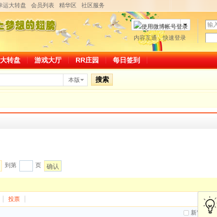
幸运大转盘
会员列表
精华区
社区服务
用
户
密
内容互通，快速登录
微博帐号登录
名
码
大转盘
游戏大厅
RR庄园
每日签到
搜索
本版
到第
页
确认
投票
新窗