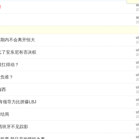
a
！
2
a
2
同期内不会离开恒大
2
忘了安东尼有否决权
2
谁扛得动？
2
谁负谁？
2
梅西
2
肯领导力比拼爆LBJ
2
的结局
2
 西班牙不见踪影
2