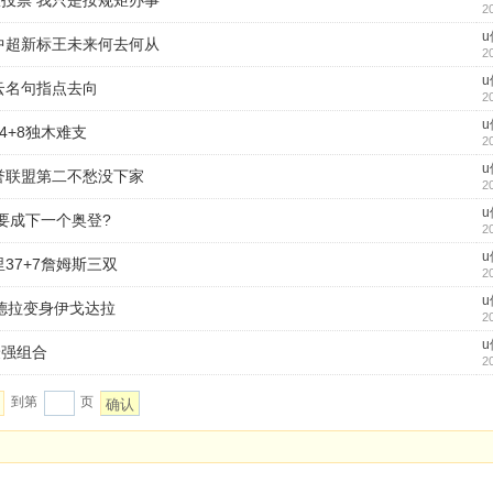
投票 我只是按规矩办事
2
中超新标王未来何去何从
2
云名句指点去向
2
4+8独木难支
2
誉联盟第二不愁没下家
2
要成下一个奥登?
2
37+7詹姆斯三双
2
争德拉变身伊戈达拉
2
最强组合
2
到第
页
确认