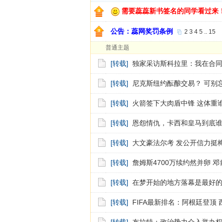
需要蕊蕊新书签名的同学看过来
公告：蕊网奖罚条例
2
3
4
5
..
15
普通主题
[转载]
独家采访斯科拉里：我在合
[转载]
尼克斯纽约酝酿交易？ 可别
[转载]
火箭签下大肉盾中锋 这体重
[转载]
恩怨情仇，卡西和皇马到底
[转载]
大文豪法尔考 发公开信力挺
[转载]
詹姆斯4700万续约然并卵 邓
[转载]
在梦开始的地方落幕是最好
[转载]
FIFA最新排名：阿根廷登顶