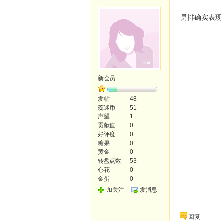
男排确实表
新会员
发帖
48
蕊迷币
51
声望
1
贡献值
0
好评度
0
糖果
0
黄金
0
转盘点数
53
心花
0
金蛋
0
加关注
发消息
回复