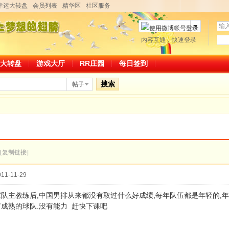
幸运大转盘
会员列表
精华区
社区服务
用
户
密
内容互通，快速登录
微博帐号登录
名
码
大转盘
游戏大厅
RR庄园
每日签到
搜索
帖子
[复制链接]
11-11-29
队主教练后,中国男排从来都没有取过什么好成绩,每年队伍都是年轻的,
成熟的球队.没有能力 赶快下课吧