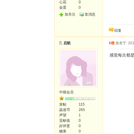
心花
0
金蛋
0
加关注
发消息
回复
启航
6楼
发表于: 201
感觉每次都
中级会员
发帖
115
蕊迷币
265
声望
1
贡献值
0
好评度
0
糖果
0