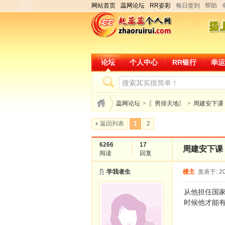
网站首页
蕊网论坛
RR姿彩
每日签到
帮助
论坛
个人中心
RR银行
幸运
蕊网论坛
>
〖男排天地〗
>
周建安下课
返回列表
1
2
6266
17
周建安下课
阅读
回复
学我者生
楼主
发表于: 20
从他担任国家
时候他才能有