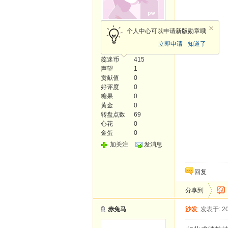
中级会员
个人中心可以申请新版勋章哦
立即申请
知道了
发帖
48
蕊迷币
415
声望
1
贡献值
0
好评度
0
糖果
0
黄金
0
转盘点数
69
心花
0
金蛋
0
加关注
发消息
回复
分享到
赤兔马
沙发
发表于: 20