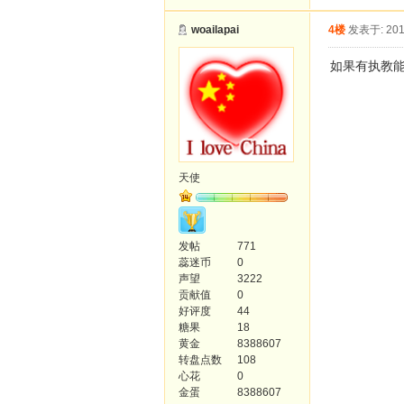
woailapai
4楼
发表于: 201
如果有执教
天使
发帖
771
蕊迷币
0
声望
3222
贡献值
0
好评度
44
糖果
18
黄金
8388607
转盘点数
108
心花
0
金蛋
8388607