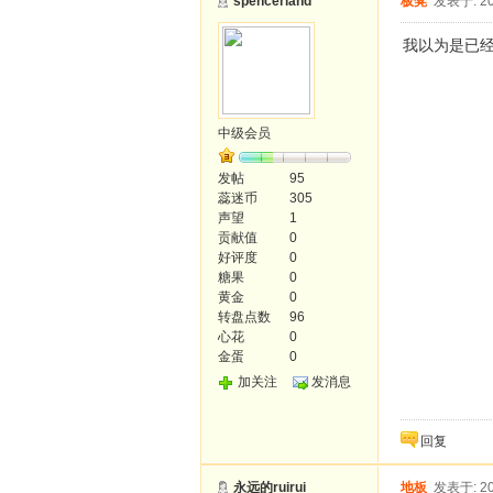
spencerland
板凳
发表于: 20
我以为是已
中级会员
发帖
95
蕊迷币
305
声望
1
贡献值
0
好评度
0
糖果
0
黄金
0
转盘点数
96
心花
0
金蛋
0
加关注
发消息
回复
永远的ruirui
地板
发表于: 20