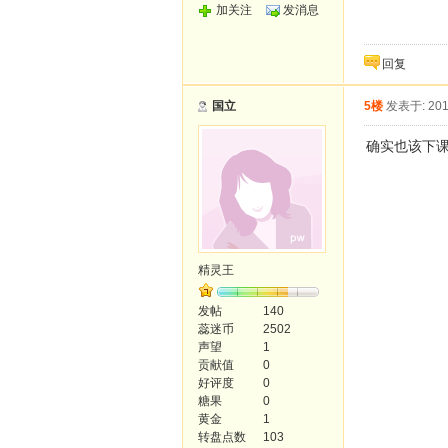
加关注
发消息
回复
国立
5楼
发表于: 201
确实也该下
精灵王
发帖
140
蕊迷币
2502
声望
1
贡献值
0
好评度
0
糖果
0
黄金
1
转盘点数
103