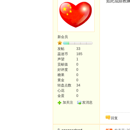
如此成績教
新会员
发帖
33
蕊迷币
185
声望
1
贡献值
0
好评度
0
糖果
0
黄金
0
转盘点数
34
心花
0
金蛋
0
加关注
发消息
回复