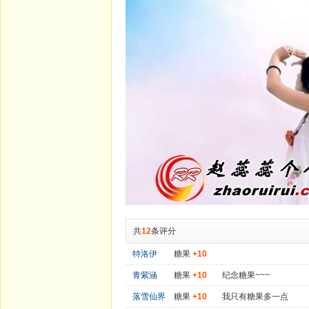
共
12
条评分
特洛伊
糖果
+10
青紫涵
糖果
+10
纪念糖果~~~
落雪仙界
糖果
+10
我只有糖果多一点