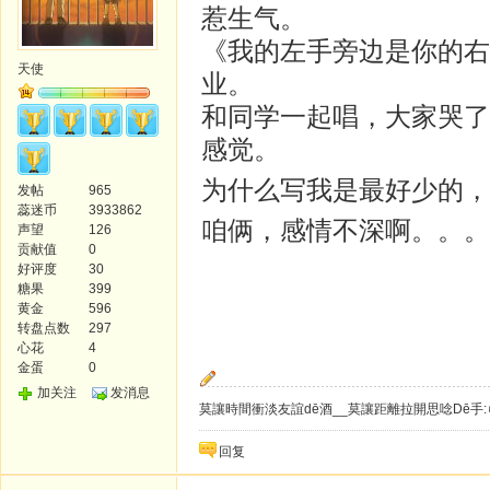
惹生气。
《我的左手旁边是你的右
天使
业。
和同学一起唱，大家哭了
感觉。
为什么写我是最好少的，
发帖
965
蕊迷币
3933862
咱俩，感情不深啊。。。
声望
126
贡献值
0
好评度
30
糖果
399
黄金
596
转盘点数
297
心花
4
金蛋
0
加关注
发消息
莫讓時間衝淡友誼dē酒__莫讓距離拉開思唸Dē手:
回复