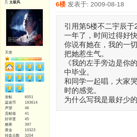
太极风
6楼
发表于: 2009-08-18
引用第5楼不二宇辰于2009
一年了，时间过得好
你说有她在，我的一
把她惹生气。
天使
《我的左手旁边是你
中毕业。
和同学一起唱，大家
时的感觉。
发帖
6051
为什么写我是最好少的 
蕊迷币
183614
声望
46
贡献值
41
好评度
45
糖果
397
黄金
10323
转盘点数
3204