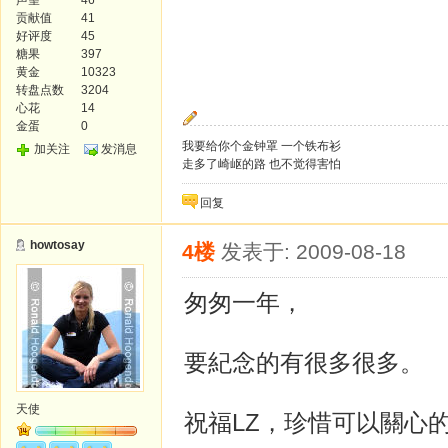
声望
46
贡献值
41
好评度
45
糖果
397
黄金
10323
转盘点数
3204
心花
14
金蛋
0
我要给你个金钟罩 一个铁布衫
加关注
发消息
走多了崎岖的路 也不觉得害怕
回复
howtosay
4楼
发表于: 2009-08-18
匆匆一年，
要紀念的有很多很多。
天使
祝福LZ，珍惜可以關心