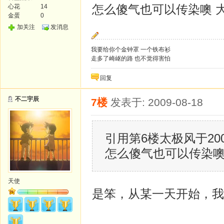
怎么傻气也可以传染噢 
心花
14
金蛋
0
加关注
发消息
我要给你个金钟罩 一个铁布衫
走多了崎岖的路 也不觉得害怕
回复
不二宇辰
7楼
发表于: 2009-08-18
引用第6楼太极风于2009-
怎么傻气也可以传染噢
天使
是笨，从某一天开始，我