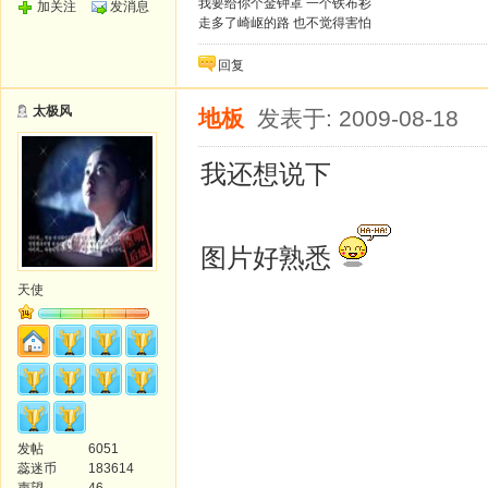
我要给你个金钟罩 一个铁布衫
加关注
发消息
走多了崎岖的路 也不觉得害怕
回复
太极风
地板
发表于: 2009-08-18
我还想说下
图片好熟悉
天使
发帖
6051
蕊迷币
183614