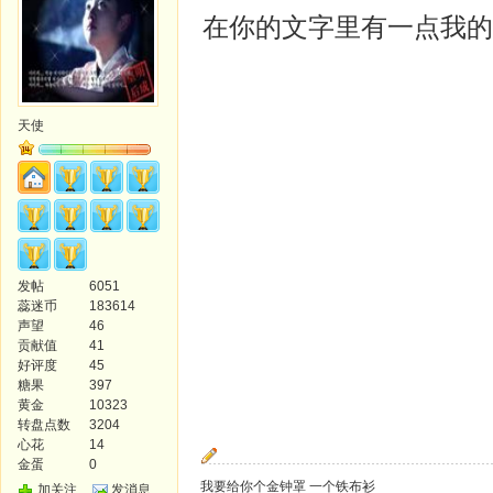
在你的文字里有一点我的
天使
发帖
6051
蕊迷币
183614
声望
46
贡献值
41
好评度
45
糖果
397
黄金
10323
转盘点数
3204
心花
14
金蛋
0
我要给你个金钟罩 一个铁布衫
加关注
发消息