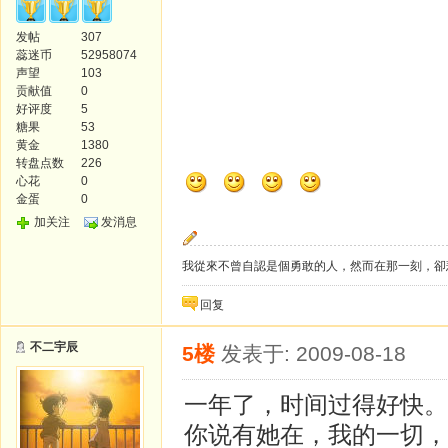
发帖
307
蕊迷币
52958074
声望
103
贡献值
0
好评度
5
糖果
53
黄金
1380
转盘点数
226
心花
0
金蛋
0
加关注
发消息
我從來不曾自認是個勇敢的人，然而在那一刻，卻
回复
不二宇辰
5楼
发表于: 2009-08-18
一年了，时间过得好快。
你说有她在，我的一切，