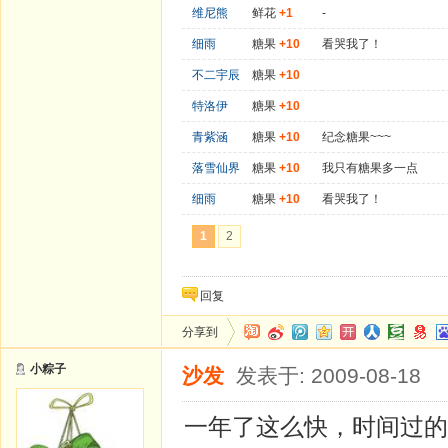
维尼熊
鲜花
+1
-
细雨
糖果
+10
看哭我了！
不二宇辰
糖果
+10
特洛伊
糖果
+10
青紫涵
糖果
+10
纪念糖果~~~
落雪仙界
糖果
+10
我只有糖果多一点
细雨
糖果
+10
看哭我了！
1
2
回复
分享到
小粽子
沙发
发表于: 2009-08-18
一年了这么快，时间过的