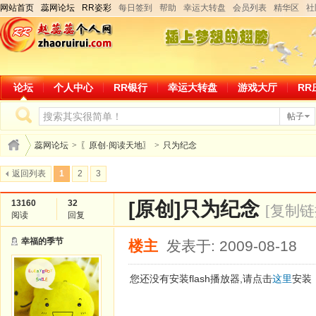
网站首页
蕊网论坛
RR姿彩
每日签到
帮助
幸运大转盘
会员列表
精华区
社
论坛
个人中心
RR银行
幸运大转盘
游戏大厅
RR
帖子
蕊网论坛
>
〖原创·阅读天地〗
>
只为纪念
返回列表
1
2
3
13160
32
[原创]
只为纪念
[复制链
阅读
回复
幸福的季节
楼主
发表于: 2009-08-18
您还没有安装flash播放器,请点击
这里
安装