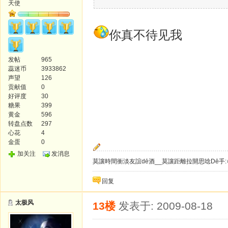
天使
你真不待见我
发帖
965
蕊迷币
3933862
声望
126
贡献值
0
好评度
30
糖果
399
黄金
596
转盘点数
297
心花
4
金蛋
0
加关注
发消息
莫讓時間衝淡友誼dē酒__莫讓距離拉開思唸Dē手:
回复
太极风
13楼
发表于: 2009-08-18