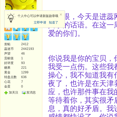
一眨眼，今天是进蕊
天使
个人中心可以申请新版勋章哦
立即申请
知道了
真挚的话语。在这一
爱的你们。
发帖
2412
蕊迷币
2442193
声望
46
你说我是你的宝贝，
贡献值
1
好评度
93
我受一点伤。这些我
糖果
221
黄金
1299
操心，我不知道我有
转盘点数
636
夜了，也许是在天津
心花
7
金蛋
0
应，也许那件事在我
加关注
发消息
等待着你，其实很矛
息，真的好矛盾。我
感情都快没了，你说