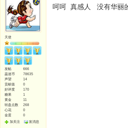
呵呵 真感人 没有华丽
天使
发帖
666
蕊迷币
78635
声望
14
贡献值
0
好评度
170
糖果
1
黄金
11
转盘点数
268
心花
0
金蛋
0
加关注
发消息