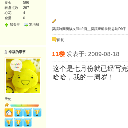
黄金
596
转盘点数
297
心花
4
金蛋
0
加关注
发消息
莫讓時間衝淡友誼dē酒__莫讓距離拉開思唸Dē手:
回复
幸福的季节
11楼
发表于: 2009-08-18
这个是七月份就已经写完
哈哈，我的一周岁！
天使