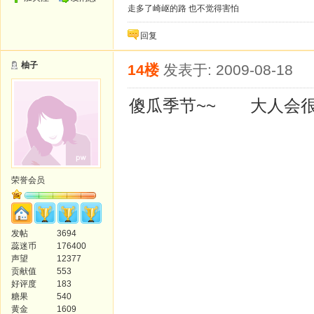
走多了崎岖的路 也不觉得害怕
回复
柚子
14楼
发表于: 2009-08-18
傻瓜季节~~ 大人会很
荣誉会员
发帖
3694
蕊迷币
176400
声望
12377
贡献值
553
好评度
183
糖果
540
黄金
1609