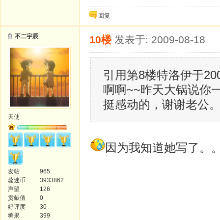
回复
不二宇辰
10楼
发表于: 2009-08-18
引用第8楼特洛伊于2009-
啊啊~~昨天大锅说你
挺感动的，谢谢老公
天使
因为我知道她写了。
发帖
965
蕊迷币
3933862
声望
126
贡献值
0
好评度
30
糖果
399