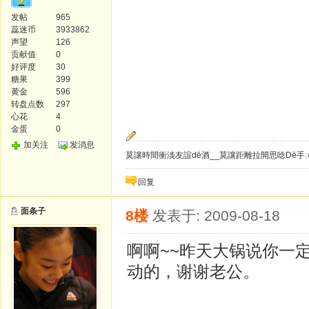
发帖
965
蕊迷币
3933862
声望
126
贡献值
0
好评度
30
糖果
399
黄金
596
转盘点数
297
心花
4
金蛋
0
加关注
发消息
莫讓時間衝淡友誼dē酒__莫讓距離拉開思唸Dē手:
回复
面条子
8楼
发表于: 2009-08-18
啊啊~~昨天大锅说你一
动的，谢谢老公。