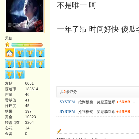
不是唯一 呵
一年了昂 时间好快 傻
天使
发帖
6051
蕊迷币
183614
共
2
条评分
声望
46
贡献值
41
SYSTEM
抢到板凳 奖励蕊迷币
+ 5RMB
-
好评度
45
糖果
397
SYSTEM
抢到板凳 奖励蕊迷币
+ 5RMB
-
黄金
10323
转盘点数
3204
心花
14
金蛋
0