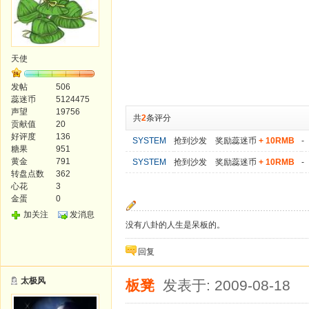
天使
发帖
506
蕊迷币
5124475
声望
19756
共
2
条评分
贡献值
20
好评度
136
SYSTEM
抢到沙发 奖励蕊迷币
+ 10RMB
-
糖果
951
黄金
791
SYSTEM
抢到沙发 奖励蕊迷币
+ 10RMB
-
转盘点数
362
心花
3
金蛋
0
加关注
发消息
没有八卦的人生是呆板的。
回复
太极风
板凳
发表于: 2009-08-18