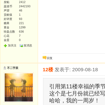
发帖
2412
蕊迷币
2442193
声望
46
贡献值
1
好评度
93
糖果
221
黄金
1299
转盘点数
636
心花
7
金蛋
0
加关注
发消息
回复
不二宇辰
12楼
发表于: 2009-08-18
引用第11楼幸福的季节于20
这个是七月份就已经
哈哈，我的一周岁！