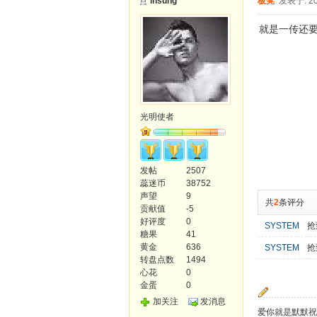
insung
板凳
发表于: 20
就是一传还
光明使者
发帖
2507
蕊迷币
38752
声望
9
共
2
条评分
贡献值
-5
好评度
0
SYSTEM
抢
糖果
41
黄金
636
SYSTEM
抢
转盘点数
1494
心花
0
金蛋
0
加关注
发消息
爱你就是默默祝