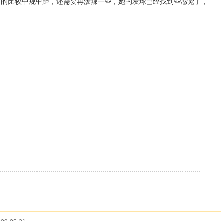
打的比较中规中距，还需要再泼辣一些，她的发球已经找到些感觉了，