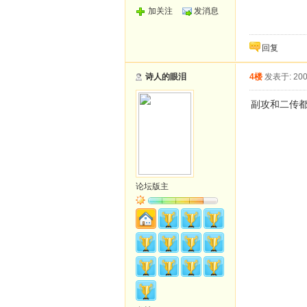
加关注
发消息
回复
诗人的眼泪
4楼
发表于: 200
副攻和二传
论坛版主