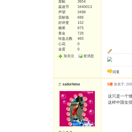
发帖
3654
蕊迷币
3440013
声望
3498
贡献值
686
好评度
152
糖果
875
黄金
726
转盘点数
465
心花
0
金蛋
0
加关注
发消息
回复
sailorhime
5楼
发表于: 200
这只是一个
这样中国女排