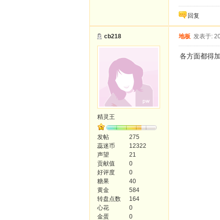
回复
cb218
地板
发表于: 20
各方面都得
精灵王
发帖
275
蕊迷币
12322
声望
21
贡献值
0
好评度
0
糖果
40
黄金
584
转盘点数
164
心花
0
金蛋
0