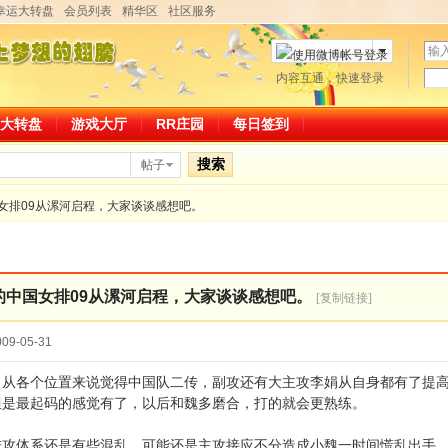
幸运大转盘
会员列表
精华区
社区服务
用
户
密
内容互通，快速登录
微博帐号登录
名
码
大转盘
游戏大厅
RR庄园
每日签到
搜索
帖子
女排09从漯河启程，大家谈谈感想吧。
的中国女排09从漯河启程，大家谈谈感想吧。
[复制链接]
09-05-31
，从各个位置来说觉得中国队二传，副攻还有大主攻李娟从自身都有了提
但是最起码的感觉有了，以后和魏多磨合，打的就会更熟练。
进攻体系还是有些混乱，可能还是主攻接应不分造成小魏一时间慌乱出手