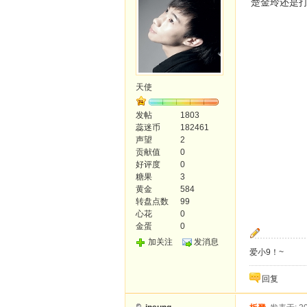
楚金玲还是
天使
发帖
1803
蕊迷币
182461
声望
2
贡献值
0
好评度
0
糖果
3
黄金
584
转盘点数
99
心花
0
金蛋
0
加关注
发消息
爱小9！~
回复