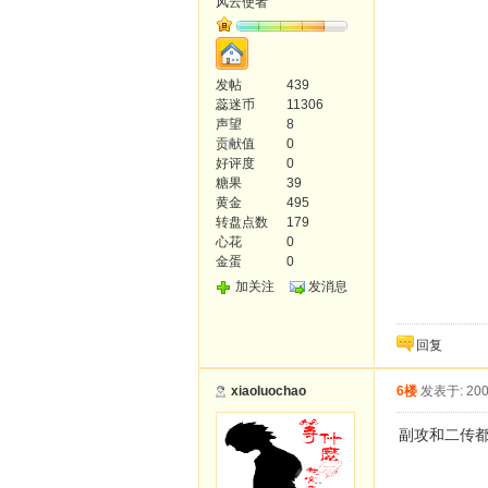
风云使者
发帖
439
蕊迷币
11306
声望
8
贡献值
0
好评度
0
糖果
39
黄金
495
转盘点数
179
心花
0
金蛋
0
加关注
发消息
回复
xiaoluochao
6楼
发表于: 200
副攻和二传