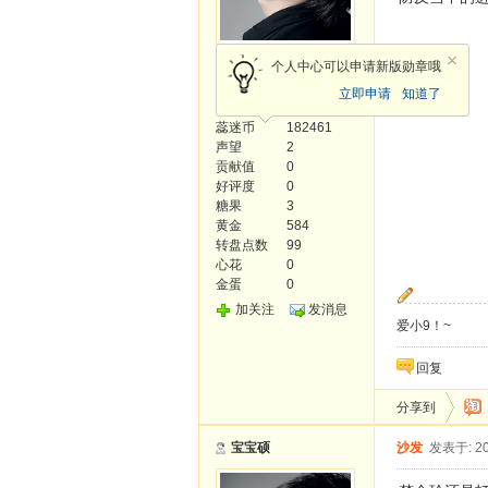
天使
个人中心可以申请新版勋章哦
立即申请
知道了
发帖
1803
蕊迷币
182461
声望
2
贡献值
0
好评度
0
糖果
3
黄金
584
转盘点数
99
心花
0
金蛋
0
加关注
发消息
爱小9！~
回复
分享到
宝宝硕
沙发
发表于: 20