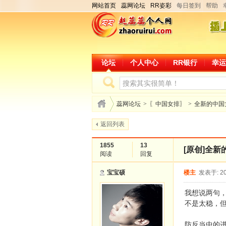
网站首页
蕊网论坛
RR姿彩
每日签到
帮助
论坛
个人中心
RR银行
幸运
蕊网论坛
>
〖中国女排〗
>
全新的中国
返回列表
1855
13
[原创]
全新
阅读
回复
宝宝硕
楼主
发表于: 20
我想说两句
不是太稳，
防反当中的