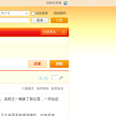
切换到宽版
记住登录
找回密码
登录
注册
快捷通道
回复
发帖
只看楼主
倒序阅读
使用道具
高。虽然王一梅换了新位置，一开始还
，几个攻手不知道该谁打，比如后攻。