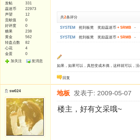
发帖
331
蕊迷币
22973
声望
12
共
2
条评分
贡献值
0
好评度
0
SYSTEM
抢到板凳 奖励蕊迷币
+ 5RMB
-
糖果
238
黄金
562
SYSTEM
抢到板凳 奖励蕊迷币
+ 5RMB
-
转盘点数
82
心花
4
金蛋
0
加关注
发消息
如果，如果可以，真想变成木偶，这样就可以，没
回复
sw024
地板
发表于: 2009-05-07
楼主，好有文采哦~