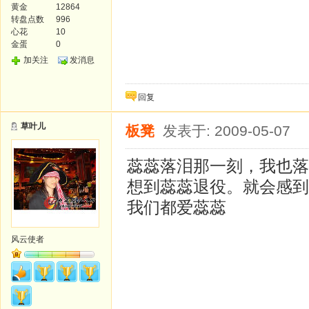
黄金
12864
转盘点数
996
心花
10
金蛋
0
加关注
发消息
回复
草叶儿
板凳
发表于: 2009-05-07
蕊蕊落泪那一刻，我也落
想到蕊蕊退役。就会感到
我们都爱蕊蕊
风云使者