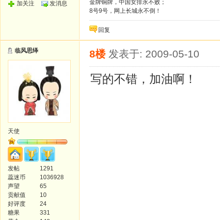
金牌铜牌，中国女排永不败；
加关注
发消息
8号9号，网上长城永不倒！
回复
临风思绎
8楼
发表于: 2009-05-10
写的不错，加油啊！
天使
发帖
1291
蕊迷币
1036928
声望
65
贡献值
10
好评度
24
糖果
331