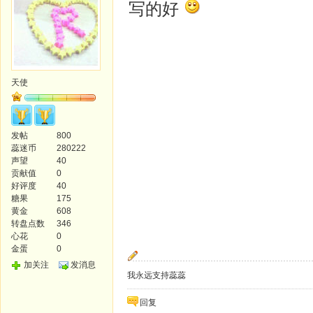
写的好
天使
发帖
800
蕊迷币
280222
声望
40
贡献值
0
好评度
40
糖果
175
黄金
608
转盘点数
346
心花
0
金蛋
0
加关注
发消息
我永远支持蕊蕊
回复