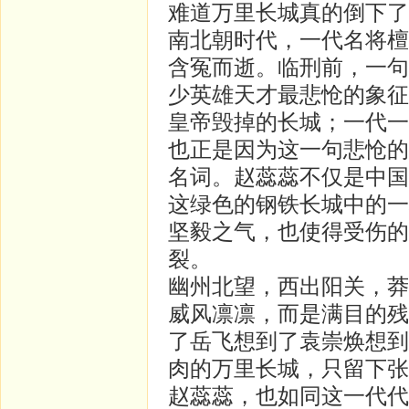
难道万里长城真的倒下了
南北朝时代，一代名将檀
含冤而逝。临刑前，一句
少英雄天才最悲怆的象征
皇帝毁掉的长城；一代一
也正是因为这一句悲怆的
名词。赵蕊蕊不仅是中国
这绿色的钢铁长城中的一
坚毅之气，也使得受伤的
裂。
幽州北望，西出阳关，莽
威风凛凛，而是满目的残
了岳飞想到了袁崇焕想到
肉的万里长城，只留下张
赵蕊蕊，也如同这一代代