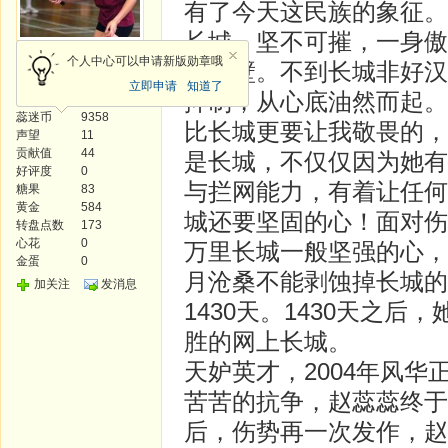
有了今天这民族的象征。
长城，坚不可摧，一身傲
精灵王
个人中心可以申请新版勋章哦
漠戈壁。不到长城非好汉
立即申请
知道了
抑制，从心底油然而起。
发帖
879
蕊迷币
9358
比长城更要让我敬畏的，
声望
11
贡献值
44
是长城，不仅仅因为她有
好评度
0
与拦网能力，有着让任何
糖果
83
黄金
584
城还要坚固的心！面对伤
转盘点数
173
心花
0
万里长城一般坚强的心，
金蛋
0
月沧桑不能剥蚀掉长城的
加关注
发消息
1430天。1430天之
胜的网上长城。
天妒英才，2004年风
苦苦的抗争，赵蕊蕊终于
后，伤势再一次发作，赵