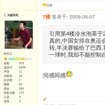
回复
为蕊而死
7楼
发表于: 2009-05-07
引用第4楼冷水泡茶于2009
真的,中国女排在奥运
转,半决赛输给了巴西
一球时,我却不能控制
精灵王
发帖
879
蕊迷币
9358
声望
11
同感同感
贡献值
44
好评度
0
糖果
83
黄金
584
转盘点数
173
心花
0
金蛋
0