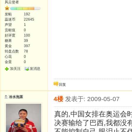
风云使者
发帖
192
蕊迷币
22645
声望
1
贡献值
0
好评度
100
糖果
39
黄金
397
转盘点数
78
心花
0
金蛋
0
加关注
发消息
回复
冷水泡茶
4楼
发表于: 2009-05-07
真的,中国女排在奥运会
决赛输给了巴西,我都没
不能控制自己,眼泪止不住