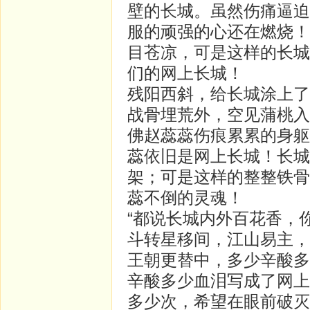
壁的长城。虽然伤痛逼迫
服的顽强的心还在燃烧！
目苍凉，可是这样的长城
们的网上长城！
残阳西斜，给长城涂上了
战骨埋荒外，空见蒲桃入
佛赵蕊蕊伤痕累累的身躯
蕊依旧是网上长城！长城
架；可是这样的整整铁骨
蕊不倒的灵魂！
“都说长城内外百花香，
斗转星移间，江山易主，
王朝更替中，多少辛酸多
辛酸多少血泪写成了网上
多少次，希望在眼前破灭