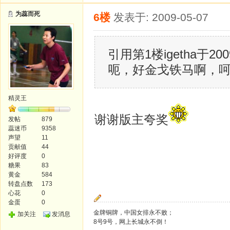
为蕊而死
6楼
发表于: 2009-05-07
引用第1楼igetha于2009
呃，好金戈铁马啊，
精灵王
谢谢版主夸奖
发帖
879
蕊迷币
9358
声望
11
贡献值
44
好评度
0
糖果
83
黄金
584
转盘点数
173
心花
0
金蛋
0
金牌铜牌，中国女排永不败；
加关注
发消息
8号9号，网上长城永不倒！