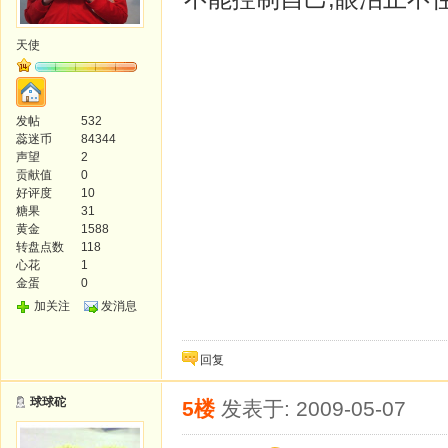
天使
发帖
532
蕊迷币
84344
声望
2
贡献值
0
好评度
10
糖果
31
黄金
1588
转盘点数
118
心花
1
金蛋
0
加关注
发消息
回复
球球砣
5楼
发表于: 2009-05-07