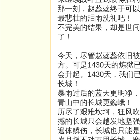
那一刻，赵蕊蕊终于可以
最悲壮的泪雨洗礼吧！
不完美的结果，却是世间
了！
今天，尽管赵蕊蕊依旧被
方。可是1430天的炼
会升起。1430天，我
长城！
暴雨过后的蓝天更明净，
青山中的长城更巍峨！
历尽了艰难坎坷，狂风吹
撼的长城只会越发地坚强
遍体鳞伤，长城也只能是
岁月摇不动万里长城，磨