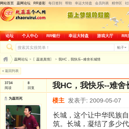
网站首页
蕊网论坛
RR姿彩
每日签到
帮助
幸运大转盘
会员列表
精华区
社
论坛
个人中心
RR银行
幸运大转盘
游戏大厅
RR
帖子
蕊网论坛
>
〖蕊迷真情〗
>
我HC，我快乐--难舍长城情
返回列表
3734
8
我HC，我快乐--难
阅读
回复
为蕊而死
楼主
发表于: 2009-05-07
长城，这个让中华民族自
筑。长城，凝结了多少代