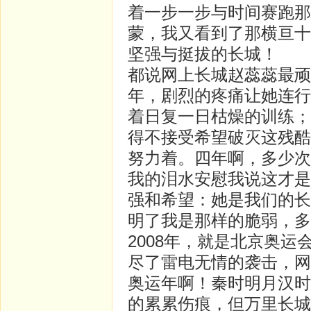
着一步一步与时间赛跑那
蒙，我又看到了那横亘十
坚强与挺拔的长城！
都说网上长城赵蕊蕊最顽
年，剧烈的疼痛让她连行
着日复一日枯燥的训练；
得不接受希望破灭这残酷
努力着。四年啊，多少次
我的泪水安慰我说这才是
强和希望：她是我们的长
明了我是那样的脆弱，多
2008年，就是北京奥
尽了雷电无情的袭击，网
奥运年啊！秦时明月汉时
的累累伤痕，但万里长城