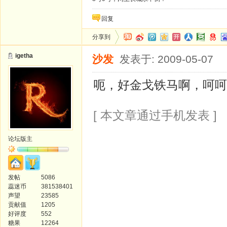
回复
分享到
igetha
沙发
发表于: 2009-05-07
呃，好金戈铁马啊，呵呵
[ 本文章通过手机发表 ]
论坛版主
发帖
5086
蕊迷币
381538401
声望
23585
贡献值
1205
好评度
552
糖果
12264