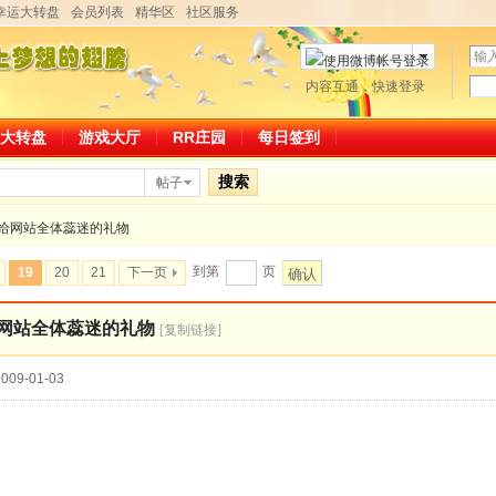
幸运大转盘
会员列表
精华区
社区服务
用
户
密
内容互通，快速登录
微博帐号登录
名
码
大转盘
游戏大厅
RR庄园
每日签到
搜索
帖子
给网站全体蕊迷的礼物
到第
页
19
20
21
下一页
确认
网站全体蕊迷的礼物
[复制链接]
009-01-03
～