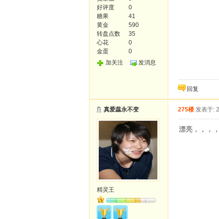
好评度
0
糖果
41
黄金
590
转盘点数
35
心花
0
金蛋
0
加关注
发消息
回复
真爱蕊永不变
275楼
发表于: 2
漂亮，，，
精灵王