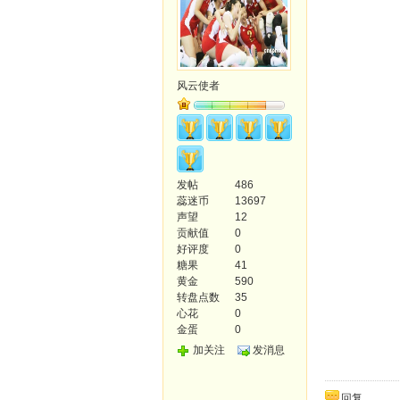
风云使者
发帖
486
蕊迷币
13697
声望
12
贡献值
0
好评度
0
糖果
41
黄金
590
转盘点数
35
心花
0
金蛋
0
加关注
发消息
回复