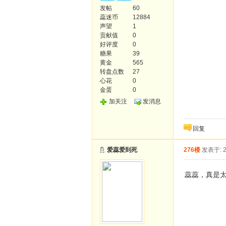
发帖
60
蕊迷币
12884
声望
1
贡献值
0
好评度
0
糖果
39
黄金
565
转盘点数
27
心花
0
金蛋
0
加关注
发消息
回复
爱蕊爱到死
276楼
发表于: 2
蕊蕊，真是