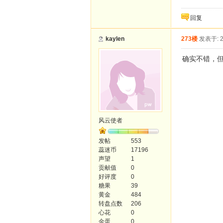
回复
kaylen
273楼
发表于: 2
确实不错，
风云使者
发帖
553
蕊迷币
17196
声望
1
贡献值
0
好评度
0
糖果
39
黄金
484
转盘点数
206
心花
0
金蛋
0