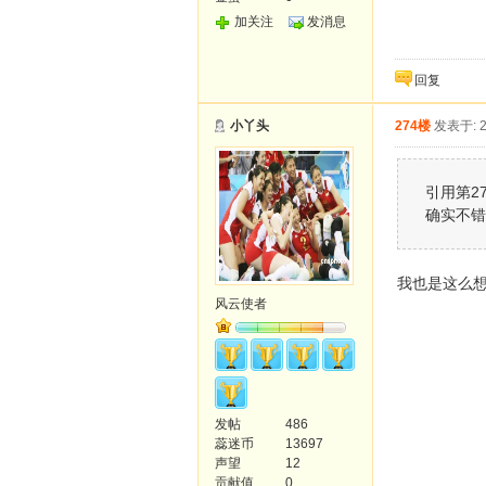
加关注
发消息
回复
小丫头
274楼
发表于: 2
引用第275
确实不错
我也是这么
风云使者
发帖
486
蕊迷币
13697
声望
12
贡献值
0