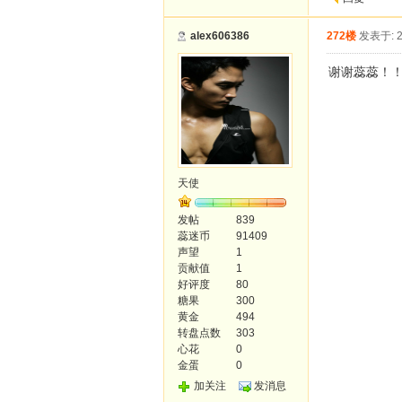
alex606386
272楼
发表于: 2
谢谢蕊蕊！
天使
发帖
839
蕊迷币
91409
声望
1
贡献值
1
好评度
80
糖果
300
黄金
494
转盘点数
303
心花
0
金蛋
0
加关注
发消息