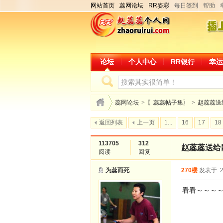
网站首页
蕊网论坛
RR姿彩
每日签到
帮助
论坛
个人中心
RR银行
幸运
蕊网论坛
>
〖蕊蕊帖子集〗
>
赵蕊蕊送
返回列表
上一页
1...
16
17
18
113705
312
赵蕊蕊送给
阅读
回复
为蕊而死
270楼
发表于: 2
看看～～～