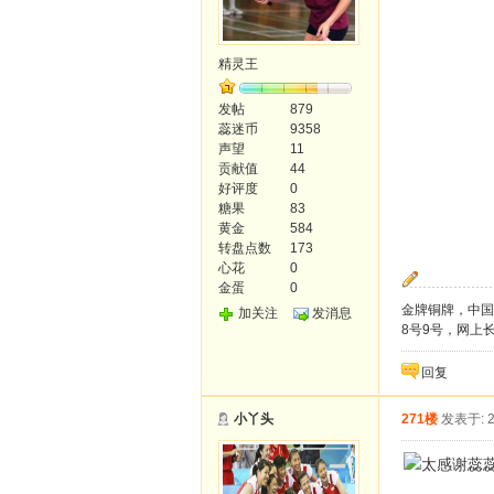
精灵王
发帖
879
蕊迷币
9358
声望
11
贡献值
44
好评度
0
糖果
83
黄金
584
转盘点数
173
心花
0
金蛋
0
金牌铜牌，中国
加关注
发消息
8号9号，网上
回复
小丫头
271楼
发表于: 2
太感谢蕊