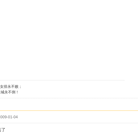
女排永不败；
长城永不倒！
009-01-04
蕊了