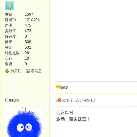
发帖
1597
蕊迷币
1210404
声望
475
贡献值
473
好评度
0
糖果
508
黄金
532
转盘点数
28
心花
10
金蛋
0
加关注
发消息
回复
keuin
6楼
发表于: 2004-09-18
无言以对
激动！谢谢蕊蕊！