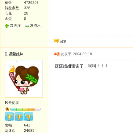
黄金
4726297
转盘点数
328
心花
20
金蛋
0
加关注
发消息
回复
晶莹姐妹
4楼
发表于: 2004-09-18
蕊蕊姐姐谢谢了，呵呵！！！
风云使者
发帖
641
蕊迷币
24689