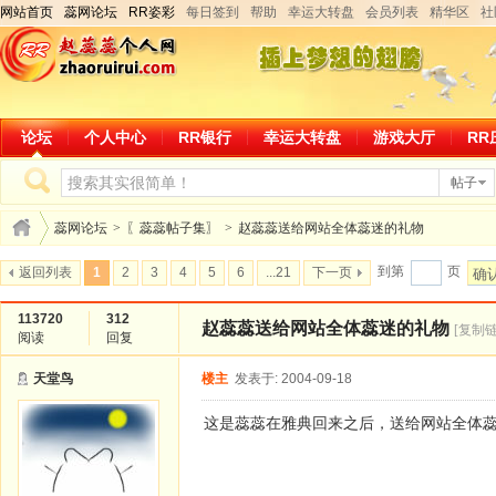
网站首页
蕊网论坛
RR姿彩
每日签到
帮助
幸运大转盘
会员列表
精华区
社
论坛
个人中心
RR银行
幸运大转盘
游戏大厅
RR
帖子
蕊网论坛
>
〖蕊蕊帖子集〗
>
赵蕊蕊送给网站全体蕊迷的礼物
到第
页
返回列表
1
2
3
4
5
6
...21
下一页
确
113720
312
赵蕊蕊送给网站全体蕊迷的礼物
[复制链
阅读
回复
天堂鸟
楼主
发表于: 2004-09-18
这是蕊蕊在雅典回来之后，送给网站全体蕊迷的礼