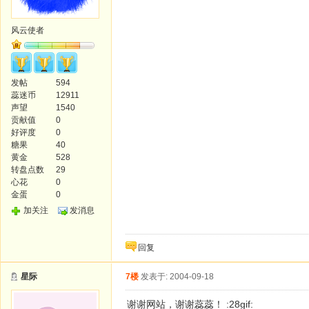
风云使者
发帖
594
蕊迷币
12911
声望
1540
贡献值
0
好评度
0
糖果
40
黄金
528
转盘点数
29
心花
0
金蛋
0
加关注
发消息
回复
星际
7楼
发表于: 2004-09-18
谢谢网站，谢谢蕊蕊！ :28gif: