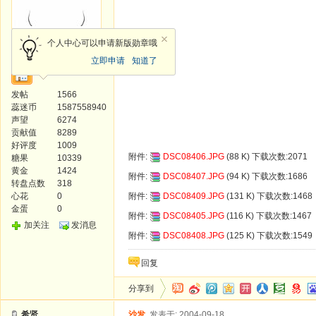
管理员
个人中心可以申请新版勋章哦
立即申请
知道了
发帖
1566
蕊迷币
1587558940
声望
6274
贡献值
8289
好评度
1009
附件:
DSC08406.JPG
(88 K) 下载次数:2071
糖果
10339
黄金
1424
附件:
DSC08407.JPG
(94 K) 下载次数:1686
转盘点数
318
心花
0
附件:
DSC08409.JPG
(131 K) 下载次数:1468
金蛋
0
附件:
DSC08405.JPG
(116 K) 下载次数:1467
加关注
发消息
附件:
DSC08408.JPG
(125 K) 下载次数:1549
回复
分享到
希贤
沙发
发表于: 2004-09-18