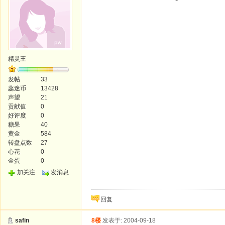
精灵王
发帖
33
蕊迷币
13428
声望
21
贡献值
0
好评度
0
糖果
40
黄金
584
转盘点数
27
心花
0
金蛋
0
加关注
发消息
回复
safin
8楼
发表于: 2004-09-18