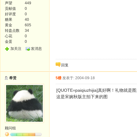
声望
449
贡献值
0
好评度
0
糖果
40
黄金
605
转盘点数
34
心花
0
金蛋
0
加关注
发消息
回复
希贤
5楼
发表于: 2004-09-18
[QUOTE=paiqiuzhijia]真好啊！
这是宋婉秋版主拍下来的图
顾问组