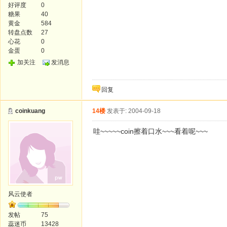
好评度
0
糖果
40
黄金
584
转盘点数
27
心花
0
金蛋
0
加关注
发消息
回复
coinkuang
14楼
发表于: 2004-09-18
哇~~~~~coin擦着口水~~~看着呢~~~
风云使者
发帖
75
蕊迷币
13428