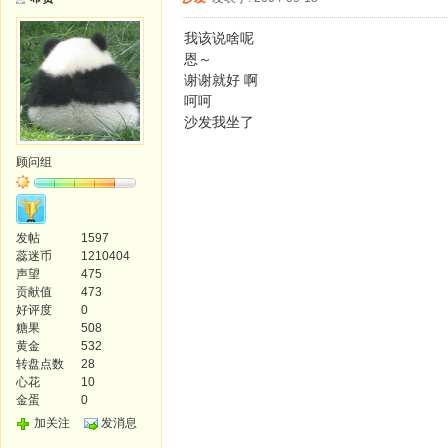
我该说啥呢
恩～
谢谢就好 啊
呵呵
沙发我坐了
顾问组
发帖
1597
蕊迷币
1210404
声望
475
贡献值
473
好评度
0
糖果
508
黄金
532
转盘点数
28
心花
10
金蛋
0
加关注
发消息