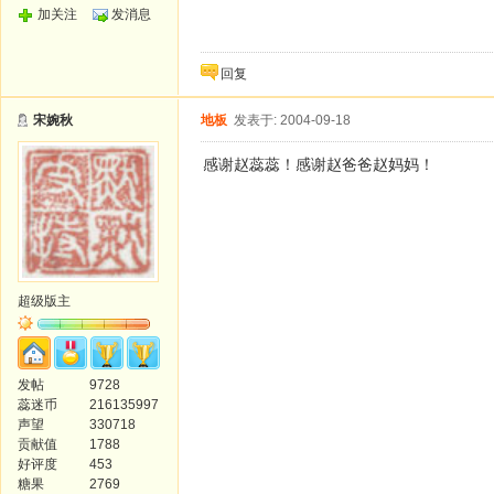
加关注
发消息
回复
宋婉秋
地板
发表于: 2004-09-18
感谢赵蕊蕊！感谢赵爸爸赵妈妈！
超级版主
发帖
9728
蕊迷币
216135997
声望
330718
贡献值
1788
好评度
453
糖果
2769