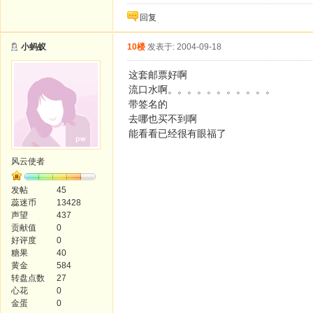
回复
小蚂蚁
10楼
发表于: 2004-09-18
这套邮票好啊
流口水啊。。。。。。。。。。。
带签名的
去哪也买不到啊
能看看已经很有眼福了
风云使者
发帖
45
蕊迷币
13428
声望
437
贡献值
0
好评度
0
糖果
40
黄金
584
转盘点数
27
心花
0
金蛋
0