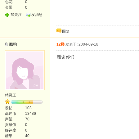
心花
0
金蛋
0
加关注
发消息
回复
酷狗
12楼
发表于: 2004-09-18
谢谢你们
精灵王
发帖
103
蕊迷币
13486
声望
70
贡献值
0
好评度
0
糖果
40