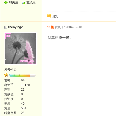
加关注
发消息
回复
zhenying2
11楼
发表于: 2004-09-18
我真想摸一摸。
风云使者
发帖
64
蕊迷币
13128
声望
21
贡献值
0
好评度
0
糖果
40
黄金
584
转盘点数
28