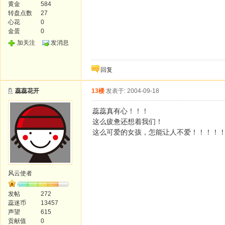
黄金
584
转盘点数
27
心花
0
金蛋
0
加关注
发消息
回复
蕊蕊花开
13楼
发表于: 2004-09-18
蕊蕊真有心！！！
这么疲惫还想着我们！
这么可爱的女孩，怎能让人不爱！！！！
风云使者
发帖
272
蕊迷币
13457
声望
615
贡献值
0