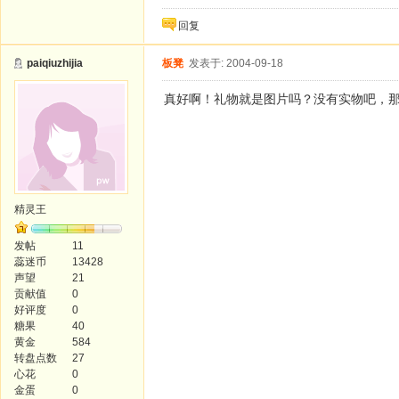
回复
paiqiuzhijia
板凳
发表于: 2004-09-18
真好啊！礼物就是图片吗？没有实物吧，
精灵王
发帖
11
蕊迷币
13428
声望
21
贡献值
0
好评度
0
糖果
40
黄金
584
转盘点数
27
心花
0
金蛋
0