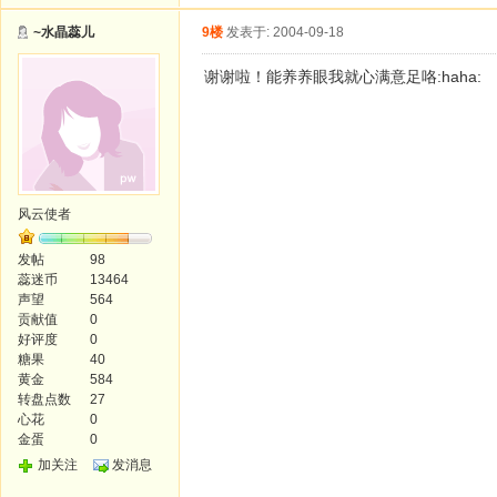
~水晶蕊儿
9楼
发表于: 2004-09-18
谢谢啦！能养养眼我就心满意足咯:haha:
风云使者
发帖
98
蕊迷币
13464
声望
564
贡献值
0
好评度
0
糖果
40
黄金
584
转盘点数
27
心花
0
金蛋
0
加关注
发消息