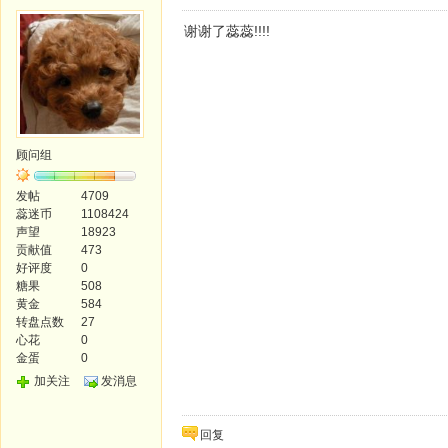
谢谢了蕊蕊!!!!
顾问组
发帖
4709
蕊迷币
1108424
声望
18923
贡献值
473
好评度
0
糖果
508
黄金
584
转盘点数
27
心花
0
金蛋
0
加关注
发消息
回复