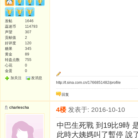
发帖
1646
蕊迷币
114793
声望
307
贡献值
2
好评度
120
糖果
345
黄金
89
转盘点数
755
心花
0
金蛋
0
加关注
发消息
http://t.sina.com.cn/1766851482/profile
回复
charlescha
4楼
发表于: 2016-10-10
中巴生死戰 到19比9時 
此時大姨媽叫了暫停 說