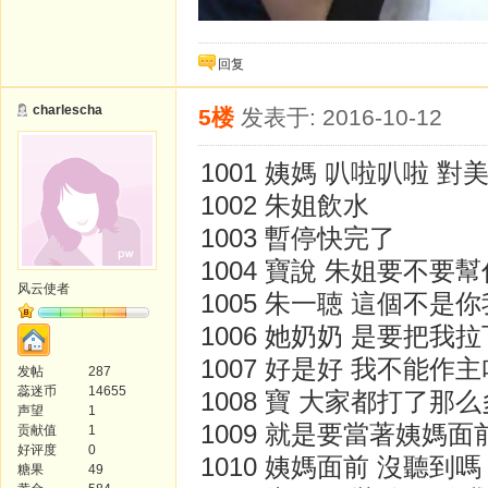
回复
charlescha
5楼
发表于: 2016-10-12
1001 姨媽 叭啦叭啦 對
1002 朱姐飲水
1003 暫停快完了
1004 寶說 朱姐要不要幫你一個
风云使者
1005 朱一聴 這個不是
1006 她奶奶 是要把我
1007 好是好 我不能作主
发帖
287
蕊迷币
14655
1008 寶 大家都打了
声望
1
1009 就是要當著姨媽面
贡献值
1
好评度
0
1010 姨媽面前 沒聽到
糖果
49