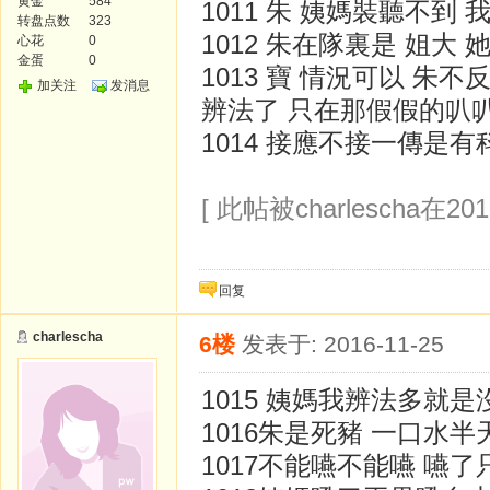
黄金
584
1011 朱 姨媽裝聽不到
转盘点数
323
1012 朱在隊裏是 姐大
心花
0
金蛋
0
1013 寶 情況可以 朱
加关注
发消息
辨法了 只在那假假的叭
1014 接應不接一傳是
[ 此帖被charlescha在201
回复
charlescha
6楼
发表于: 2016-11-25
1015 姨媽我辨法多就
1016朱是死豬 一口水
1017不能嚥不能嚥 嚥