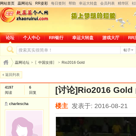
网站首页
蕊网论坛
RR姿彩
每日签到
帮助
幸运大转盘
会员列表
精华区
社
论坛
个人中心
RR银行
幸运大转盘
游戏大厅
RR
帖子
蕊网论坛
>
〖中国女排〗
>
Rio2016 Gold
返回列表
4197
6
[讨论]
Rio2016 Gold
阅读
回复
charlescha
楼主
发表于: 2016-08-21