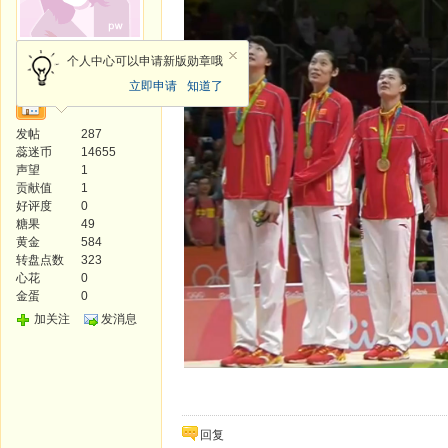
风云使者
个人中心可以申请新版勋章哦
立即申请
知道了
发帖
287
蕊迷币
14655
声望
1
贡献值
1
好评度
0
糖果
49
黄金
584
转盘点数
323
心花
0
金蛋
0
加关注
发消息
回复