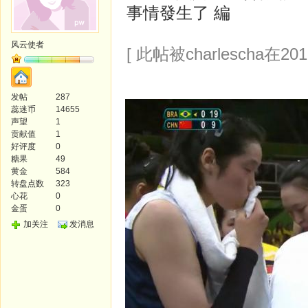
事情發生了 編
风云使者
[ 此帖被charlescha在201
发帖
287
蕊迷币
14655
声望
1
贡献值
1
好评度
0
糖果
49
黄金
584
转盘点数
323
心花
0
金蛋
0
加关注
发消息