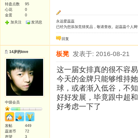
转盘点数
95
心花
0
金蛋
0
永远爱蕊蕊
加关注
发消息
已经为您添加竞猜奖品，敬请查收。赵蕊蕊个人网
回复
14岁的love
板凳
发表于: 2016-08-21
这一届女排真的很不容易
今天的金牌只能够维持她
球，或者渐入低谷，不知
好好发展，毕竟跟中超和
中级会员
好考虑一下了
发帖
449
蕊迷币
72
声望
3