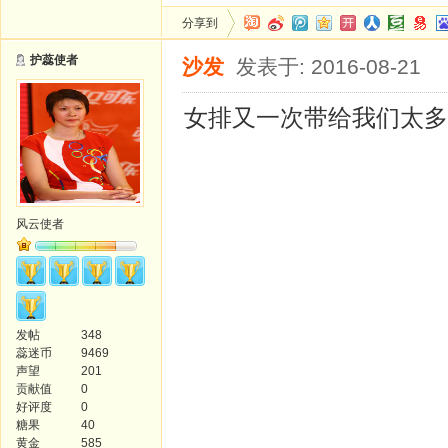
分享到
护蕊使者
沙发
发表于: 2016-08-21
女排又一次带给我们太多
风云使者
发帖
348
蕊迷币
9469
声望
201
贡献值
0
好评度
0
糖果
40
黄金
585