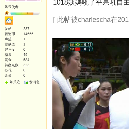
1018姨媽吼了平果吼自
风云使者
[ 此帖被charlescha在201
发帖
287
蕊迷币
14655
声望
1
贡献值
1
好评度
0
糖果
49
黄金
584
转盘点数
323
心花
0
金蛋
0
加关注
发消息