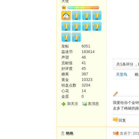
天使
发帖
6051
蕊迷币
183614
声望
46
贡献值
41
共
1
条评分
，
好评度
45
糖果
397
天堂鸟
糖
黄金
10323
转盘点数
3204
心花
14
金蛋
0
我要给你个金钟
加关注
发消息
走多了崎岖的路
回复
艳艳
5楼
发表于: 201