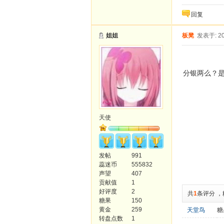
回复
姐姐
板凳
发表于: 20
分银两么？
天使
发帖
991
蕊迷币
555832
声望
407
贡献值
1
好评度
2
共
1
条评分
，
糖果
150
黄金
259
天堂鸟
糖
转盘点数
1