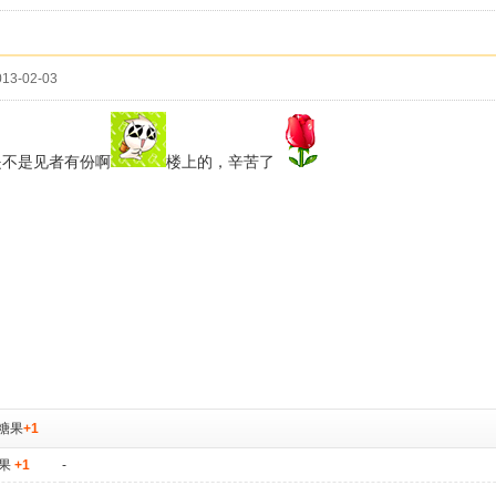
13-02-03
是不是见者有份啊
楼上的，辛苦了
糖果
+1
果
+1
-