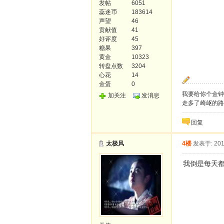
发帖
6051
蕊迷币
183614
声望
46
贡献值
41
好评度
45
糖果
397
黄金
10323
转盘点数
3204
心花
14
金蛋
0
我要给你个金钟
加关注
发消息
走多了崎岖的路
回复
太极风
4楼
发表于: 201
我倒是每天都