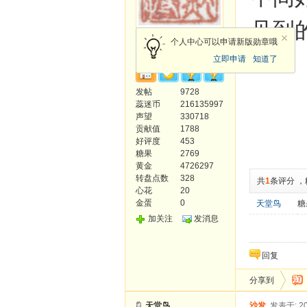
见到
超级版主
个人中心可以申请新版勋章哦
立即申请
知道了
发帖
9728
蕊迷币
216135997
声望
330718
贡献值
1788
好评度
453
糖果
2769
黄金
4726297
转盘点数
328
共
1
条评分
，
心花
20
金蛋
0
天堂鸟
糖
加关注
发消息
回复
分享到
天堂鸟
沙发
发表于: 20