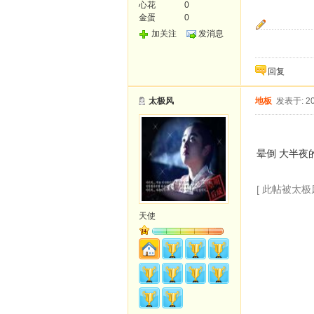
心花
0
金蛋
0
加关注
发消息
心若
回复
太极风
地板
发表于: 20
晕倒 大半夜
[ 此帖被太极风
天使