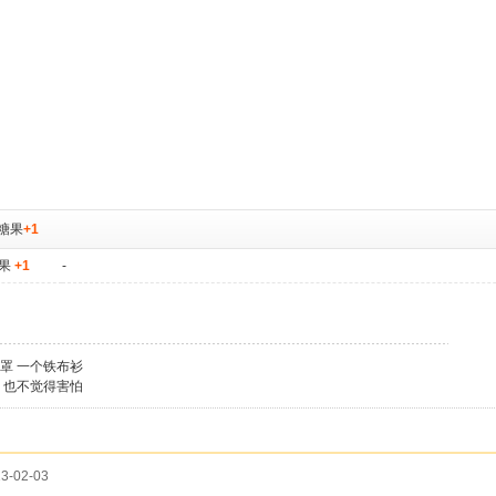
糖果
+1
果
+1
-
罩 一个铁布衫
 也不觉得害怕
3-02-03