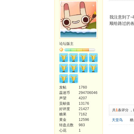
我注意到了~
顺给路过的各
论坛版主
发帖
1760
蕊迷币
294706046
声望
4207
贡献值
13176
好评度
21427
共
1
条评分
，
糖果
7162
黄金
12596
天堂鸟
糖
转盘点数
983
心花
1