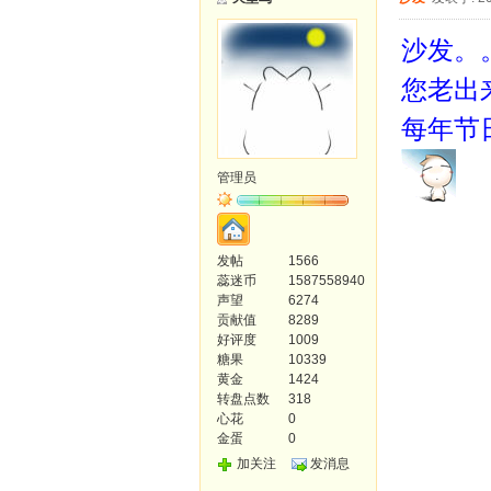
沙发。
您老出
每年节
管理员
发帖
1566
蕊迷币
1587558940
声望
6274
贡献值
8289
好评度
1009
糖果
10339
黄金
1424
转盘点数
318
心花
0
金蛋
0
加关注
发消息