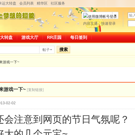
幸运大转盘
会员列表
精华区
社区服务
用
户
密
内容互通，快速登录
微博帐号登录
名
码
大转盘
游戏大厅
RR庄园
每日签到
搜索
帖子
来游戏一下~
来游戏一下~
[复制链接]
13-02-02
还会注意到网页的节日气氛呢？
好大的几个元宝~