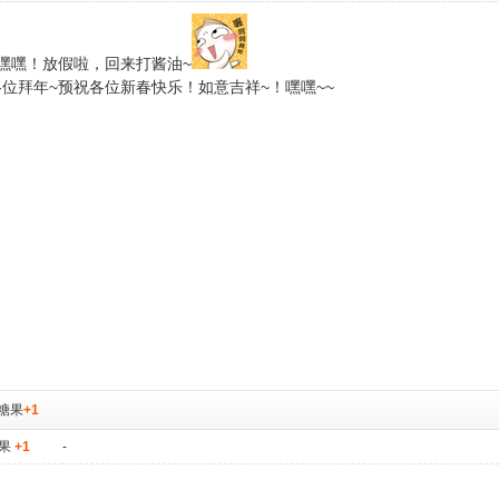
嘿嘿！放假啦，回来打酱油~
位拜年~预祝各位新春快乐！如意吉祥~！嘿嘿~~
糖果
+1
果
+1
-