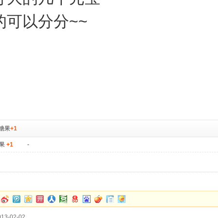
的可以分分~~
糖果
+1
果
+1
-
13-02-02