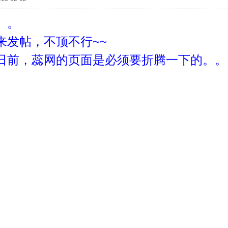
。。
来发帖，不顶不行~~
日前，蕊网的页面是必须要折腾一下的。。