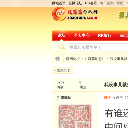
网站首页
蕊网论坛
RR姿彩
每日签到
帮助
论坛
个人中心
RR银行
幸运
蕊网论坛
>
〖蕊蕊动态〗
>
我没事儿就
返回列表
5259
8
我没事儿就
阅读
回复
宋婉秋
楼主
发表于: 20
有谁
中间