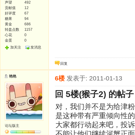
声望
492
贡献值
12
好评度
67
糖果
94
黄金
686
转盘点数
1157
心花
0
金蛋
0
加关注
发消息
回复
艳艳
6楼
发表于: 2011-01-13
回 5楼(猴子2) 的帖子
对，我们并不是为给津粉
是这种带有严重倾向性的
大家都行动起来吧，投诉
论坛版主
不能让他们继续河蟹正面