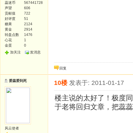
蕊迷币
567441728
声望
606
贡献值
722
好评度
51
糖果
2124
黄金
2914
转盘点数
1476
心花
1
金蛋
0
加关注
发消息
回复
爱蕊爱到死
10楼
发表于: 2011-01-17
楼主说的太好了！极度同
于老将回归文章，把蕊蕊
风云使者