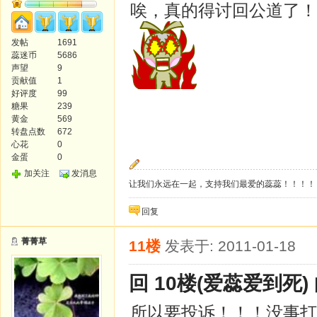
唉，真的得讨回公道了！
发帖
1691
蕊迷币
5686
声望
9
贡献值
1
好评度
99
糖果
239
黄金
569
转盘点数
672
心花
0
金蛋
0
加关注
发消息
让我们永远在一起，支持我们最爱的蕊蕊！！！！
回复
菁菁草
11楼
发表于: 2011-01-18
回 10楼(爱蕊爱到死)
所以要投诉！！！没事打