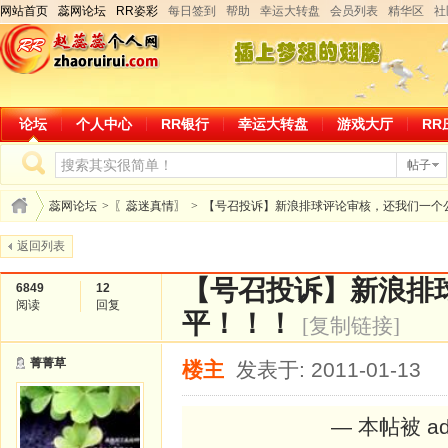
网站首页
蕊网论坛
RR姿彩
每日签到
帮助
幸运大转盘
会员列表
精华区
社
论坛
个人中心
RR银行
幸运大转盘
游戏大厅
RR
帖子
蕊网论坛
>
〖蕊迷真情〗
>
【号召投诉】新浪排球评论审核，还我们一个
返回列表
【号召投诉】新浪排
6849
12
阅读
回复
平！！！
[复制链接]
菁菁草
楼主
发表于: 2011-01-13
— 本帖被 ad