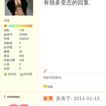
有很多变态的回复.
天使
发帖
736
蕊迷币
14488
声望
100031
贡献值
0
好评度
0
糖果
40
黄金
584
转盘点数
249
心花
0
金蛋
0
加关注
发消息
无耻CB无耻XL
回复
woailapai
板凳
发表于: 2011-01-13