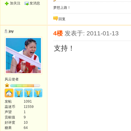
加关注
发消息
梦想上路！
回复
joy
4楼
发表于: 2011-01-13
支持！
风云使者
发帖
1091
蕊迷币
11559
声望
1
贡献值
9
好评度
10
糖果
64