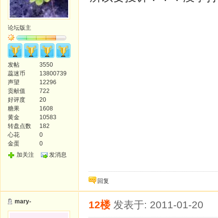
论坛版主
发帖
3550
蕊迷币
13800739
声望
12296
贡献值
722
好评度
20
糖果
1608
黄金
10583
转盘点数
182
心花
0
金蛋
0
加关注
发消息
回复
mary-
12楼
发表于: 2011-01-20