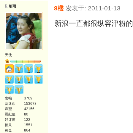
细雨
8楼
发表于: 2011-01-13
新浪一直都很纵容津粉的
天使
发帖
3709
蕊迷币
153678
声望
42156
贡献值
80
好评度
122
糖果
1551
黄金
864