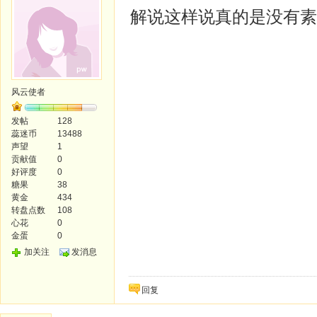
解说这样说真的是没有素
风云使者
发帖
128
蕊迷币
13488
声望
1
贡献值
0
好评度
0
糖果
38
黄金
434
转盘点数
108
心花
0
金蛋
0
加关注
发消息
回复