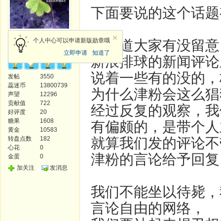
下面要说的这个话题
论坛版主
个人中心可以申请新版勋章哦
不知道大家有没留意
立即申请
知道了
新浪排球的新闻评论
说着一些有的没的，
发帖
3550
蕊迷币
13800739
为什么津粉会这么猖
声望
12296
贡献值
722
经过反复的观察，我
好评度
20
糖果
1608
有偏颇的，是带个人
黄金
10583
转盘点数
182
就算我们发的评论不
心花
0
津粉的言论给予回复
金蛋
0
加关注
发消息
我们不能坐以待毙，
言论自由的网络，