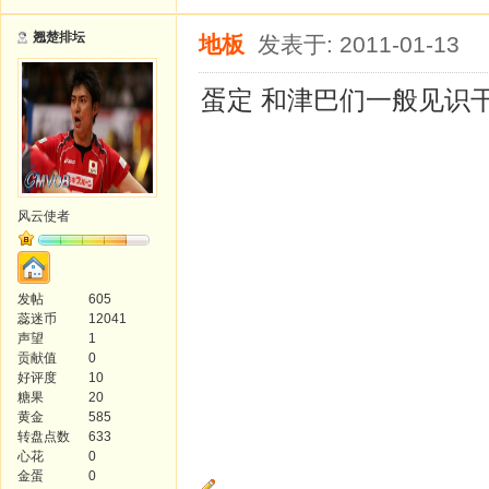
翘楚排坛
地板
发表于: 2011-01-13
蛋定 和津巴们一般见识
风云使者
发帖
605
蕊迷币
12041
声望
1
贡献值
0
好评度
10
糖果
20
黄金
585
转盘点数
633
心花
0
金蛋
0