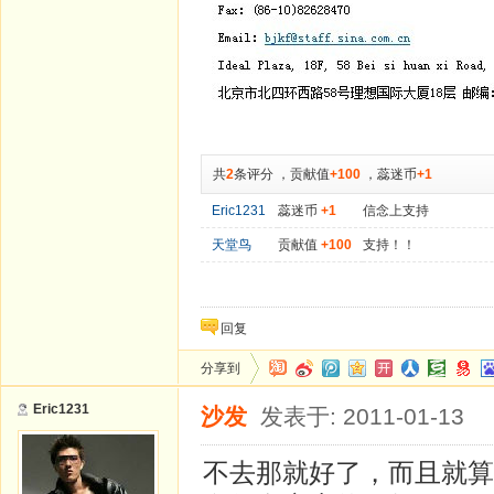
共
2
条评分
，
贡献值
+100
，
蕊迷币
+1
Eric1231
蕊迷币
+1
信念上支持
天堂鸟
贡献值
+100
支持！！
回复
分享到
Eric1231
沙发
发表于: 2011-01-13
不去那就好了，而且就算