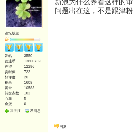
新浪为什么养着这样的审
问题出在这，不是跟津粉
论坛版主
发帖
3550
蕊迷币
13800739
声望
12296
贡献值
722
好评度
20
糖果
1608
黄金
10583
转盘点数
182
心花
0
金蛋
0
加关注
发消息
回复