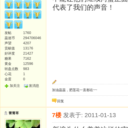
代表了我们的声音！
发帖
1760
蕊迷币
294706046
声望
4207
贡献值
13176
好评度
21427
糖果
7162
黄金
12596
转盘点数
983
心花
1
金蛋
0
加关注
发消息
加油蕊蕊，肥莲花一直都在~~
回复
菁菁草
7楼
发表于: 2011-01-13