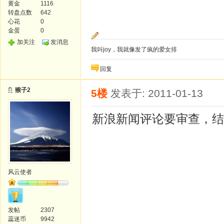
黄金
1116
转盘点数
642
心花
0
金蛋
0
加关注
发消息
我叫joy，我就像发了疯的爱女排
回复
猴子2
5楼
发表于: 2011-01-13
新浪新闻评论要审查，结
风云使者
发帖
2307
蕊迷币
9942