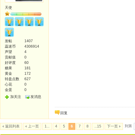
天使
发帖
1407
蕊迷币
4306914
声望
4
贡献值
0
好评度
60
糖果
181
黄金
172
转盘点数
627
心花
0
金蛋
0
加关注
发消息
回复
到第
返回列表
上一页
1...
4
5
6
7
8
...15
下一页