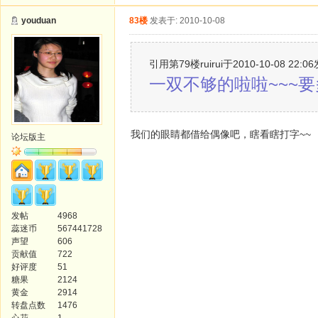
youduan
83楼
发表于: 2010-10-08
引用第79楼ruirui于2010-10-08 22:0
一双不够的啦啦~~~要
我们的眼睛都借给偶像吧，瞎看瞎打字~~
论坛版主
发帖
4968
蕊迷币
567441728
声望
606
贡献值
722
好评度
51
糖果
2124
黄金
2914
转盘点数
1476