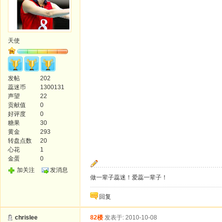
天使
发帖
202
蕊迷币
1300131
声望
22
贡献值
0
好评度
0
糖果
30
黄金
293
转盘点数
20
心花
1
金蛋
0
加关注
发消息
做一辈子蕊迷！爱蕊一辈子！
回复
chrislee
82楼
发表于: 2010-10-08