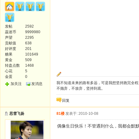
发帖
2592
蕊迷币
9999980
声望
2295
贡献值
638
好评度
201
糖果
101649
黄金
509
转盘点数
1468
心花
5
金蛋
0
我不知道未来的路有多远，可是我想坚持跑完全程
加关注
发消息
不抛弃，不放弃，坚持到底。
回复
思雪飞扬
81楼
发表于: 2010-10-08
偶像生日快乐！不管遇到什么，我都会默