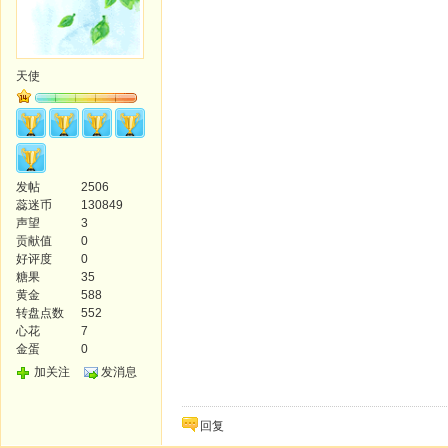
天使
发帖
2506
蕊迷币
130849
声望
3
贡献值
0
好评度
0
糖果
35
黄金
588
转盘点数
552
心花
7
金蛋
0
加关注
发消息
回复