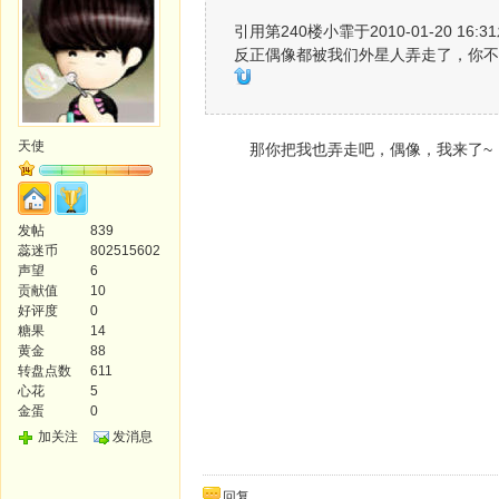
引用第240楼小霏于2010-01-20 16:3
反正偶像都被我们外星人弄走了，你不提
天使
那你把我也弄走吧，偶像，我来了~
发帖
839
蕊迷币
802515602
声望
6
贡献值
10
好评度
0
糖果
14
黄金
88
转盘点数
611
心花
5
金蛋
0
加关注
发消息
回复