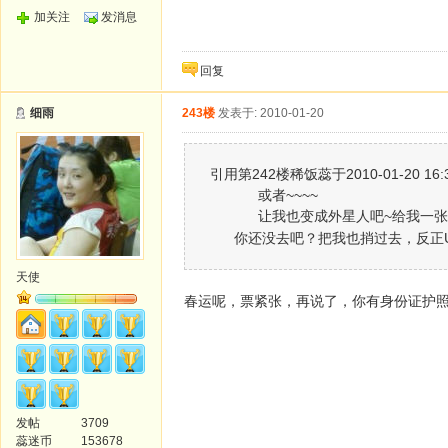
加关注
发消息
回复
细雨
243楼
发表于: 2010-01-20
引用第242楼稀饭蕊于2010-01-20 16:
或者~~~~
让我也变成外星人吧~给我一张去
你还没去吧？把我也捎过去，反正U
天使
春运呢，票紧张，再说了，你有身份证护
发帖
3709
蕊迷币
153678