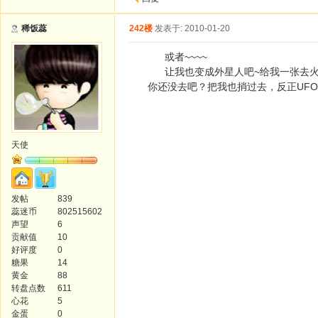
稀饭蕊
242楼
发表于: 2010-01-20
或者~~~~
让我也变成外星人吧~给我一张去火
你还没去吧？把我也捎过去，反正UFO
天使
发帖
839
蕊迷币
802515602
声望
6
贡献值
10
好评度
0
糖果
14
黄金
88
转盘点数
611
心花
5
金蛋
0