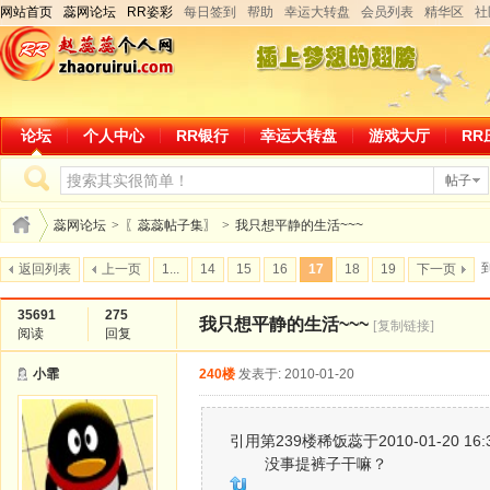
网站首页
蕊网论坛
RR姿彩
每日签到
帮助
幸运大转盘
会员列表
精华区
社
论坛
个人中心
RR银行
幸运大转盘
游戏大厅
RR
帖子
蕊网论坛
>
〖蕊蕊帖子集〗
>
我只想平静的生活~~~
返回列表
上一页
1...
14
15
16
17
18
19
下一页
35691
275
我只想平静的生活~~~
[复制链接]
阅读
回复
小霏
240楼
发表于: 2010-01-20
引用第239楼稀饭蕊于2010-01-20 16:
没事提裤子干嘛？