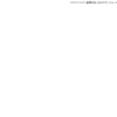
©2003-2025
蕊网论坛
版权所有 Gzip di