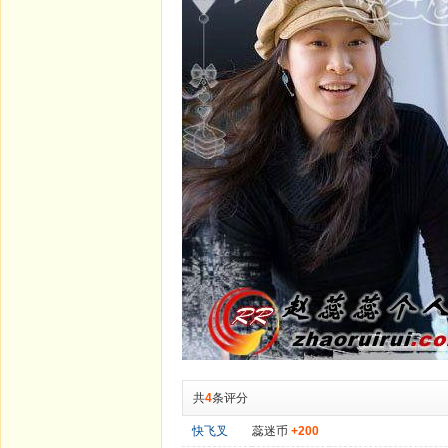
共
4
条评分
快飞叉
蕊迷币
+200