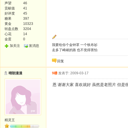
声望
46
贡献值
41
好评度
45
糖果
397
黄金
10323
转盘点数
3204
心花
14
金蛋
0
我要给你个金钟罩 一个铁布衫
加关注
发消息
走多了崎岖的路 也不觉得害怕
回复
晴朗漫漫
9楼
发表于: 2009-03-17
恩 谢谢大家 喜欢就好 虽然是老照片 但是
精灵王