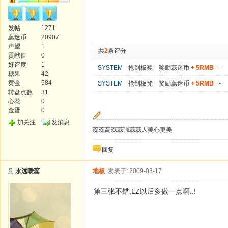
发帖
1271
蕊迷币
20907
声望
1
共
2
条评分
贡献值
0
好评度
1
SYSTEM
抢到板凳 奖励蕊迷币
+ 5RMB
-
糖果
42
黄金
584
SYSTEM
抢到板凳 奖励蕊迷币
+ 5RMB
-
转盘点数
31
心花
0
金蛋
0
加关注
发消息
蕊蕊高蕊蕊强蕊蕊人美心更美
回复
永远暧蕊
地板
发表于: 2009-03-17
第三张不错,LZ以后多做一点啊..!