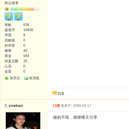
风云使者
发帖
636
蕊迷币
18930
声望
8
贡献值
0
好评度
0
糖果
40
黄金
584
转盘点数
35
心花
0
金蛋
0
加关注
发消息
回复
youduan
11楼
发表于: 2009-03-17
做的不错，谢谢楼主分享