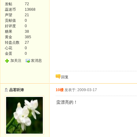
发帖
72
蕊迷币
13668
声望
21
贡献值
0
好评度
0
糖果
38
黄金
385
转盘点数
27
心花
0
金蛋
0
加关注
发消息
回复
品茗听涛
10楼
发表于: 2009-03-17
蛮漂亮的！