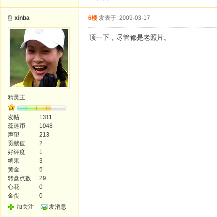
xinba
6楼
发表于: 2009-03-17
顶一下，尽管都是老照片。
精灵王
发帖
1311
蕊迷币
1048
声望
213
贡献值
2
好评度
1
糖果
3
黄金
5
转盘点数
29
心花
0
金蛋
0
加关注
发消息