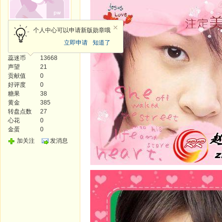
精灵王
个人中心可以申请新版勋章哦
立即申请
知道了
发帖
72
蕊迷币
13668
声望
21
贡献值
0
好评度
0
糖果
38
黄金
385
转盘点数
27
心花
0
金蛋
0
加关注
发消息