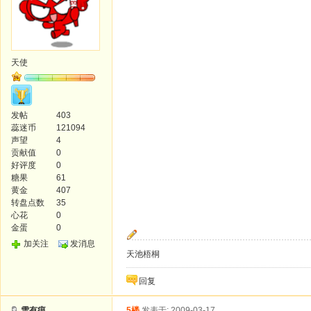
天使
发帖
403
蕊迷币
121094
声望
4
贡献值
0
好评度
0
糖果
61
黄金
407
转盘点数
35
心花
0
金蛋
0
加关注
发消息
天池梧桐
回复
雪有痕
5楼
发表于: 2009-03-17