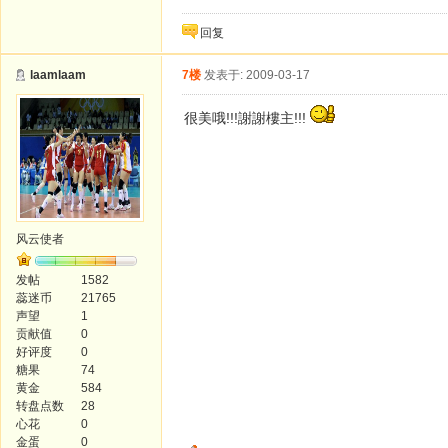
回复
laamlaam
7楼
发表于: 2009-03-17
很美哦!!!謝謝樓主!!!
风云使者
发帖
1582
蕊迷币
21765
声望
1
贡献值
0
好评度
0
糖果
74
黄金
584
转盘点数
28
心花
0
金蛋
0