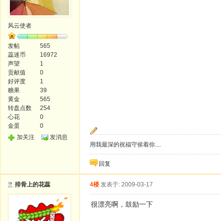
风云使者
发帖
565
蕊迷币
16972
声望
1
贡献值
0
好评度
1
糖果
39
黄金
565
转盘点数
254
心花
0
金蛋
0
加关注
发消息
用我最深的祝福守侯着你....
回复
排骨上的花蕊
4楼
发表于: 2009-03-17
很漂亮啊，鼓励一下