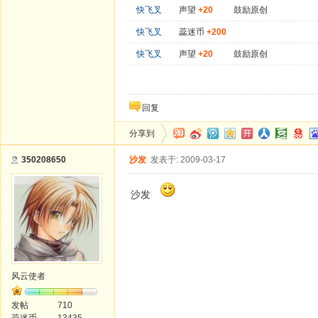
快飞叉
声望
+20
鼓励原创
快飞叉
蕊迷币
+200
快飞叉
声望
+20
鼓励原创
回复
分享到
350208650
沙发
发表于: 2009-03-17
沙发
风云使者
发帖
710