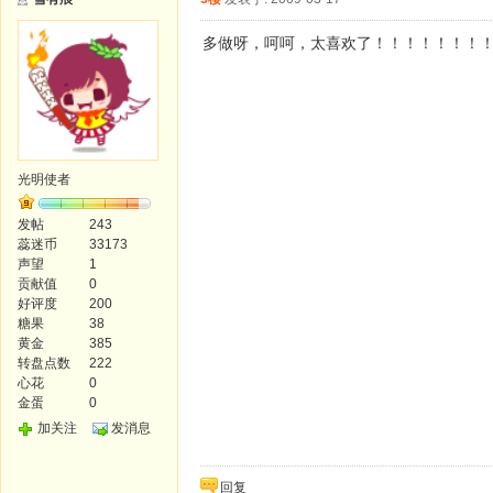
多做呀，呵呵，太喜欢了！！！！！！！
光明使者
发帖
243
蕊迷币
33173
声望
1
贡献值
0
好评度
200
糖果
38
黄金
385
转盘点数
222
心花
0
金蛋
0
加关注
发消息
回复