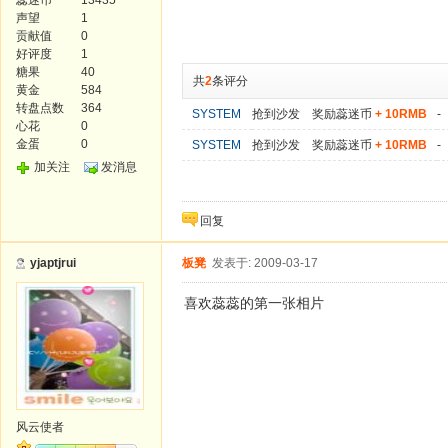
蕊迷币
13435
声望
1
贡献值
0
好评度
1
糖果
40
共
2
条评分
黄金
584
转盘点数
364
SYSTEM
抢到沙发 奖励蕊迷币
+ 10RMB
-
心花
0
金蛋
0
SYSTEM
抢到沙发 奖励蕊迷币
+ 10RMB
-
加关注
发消息
回复
yjaptjrui
板凳
发表于: 2009-03-17
喜欢蕊蕊的第一张相片
风云使者