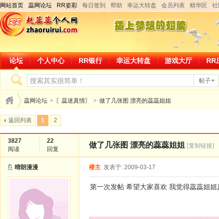
网站首页
蕊网论坛
RR姿彩
每日签到
帮助
幸运大转盘
会员列表
精华区
社
论坛
个人中心
RR银行
幸运大转盘
游戏大厅
RR
帖子
蕊网论坛
>
〖蕊迷真情〗
>
做了几张图 漂亮的蕊蕊姐姐
返回列表
1
2
3827
22
做了几张图 漂亮的蕊蕊姐姐
[复制链接]
阅读
回复
晴朗漫漫
楼主
发表于: 2009-03-17
第一次发帖 希望大家喜欢 我觉得蕊蕊姐姐