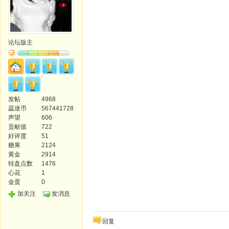
论坛版主
发帖
4968
蕊迷币
567441728
声望
606
贡献值
722
好评度
51
糖果
2124
黄金
2914
转盘点数
1476
心花
1
金蛋
0
加关注
发消息
回复