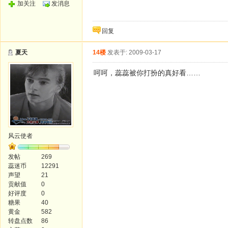
加关注
发消息
回复
夏天
14楼
发表于: 2009-03-17
呵呵，蕊蕊被你打扮的真好看……
风云使者
发帖
269
蕊迷币
12291
声望
21
贡献值
0
好评度
0
糖果
40
黄金
582
转盘点数
86