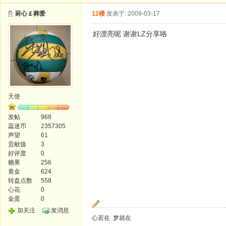
葑心￡葬爱
12楼
发表于: 2009-03-17
好漂亮呢 谢谢LZ分享咯
天使
发帖
968
蕊迷币
2357305
声望
61
贡献值
3
好评度
0
糖果
256
黄金
624
转盘点数
558
心花
0
金蛋
0
加关注
发消息
心若在 梦就在