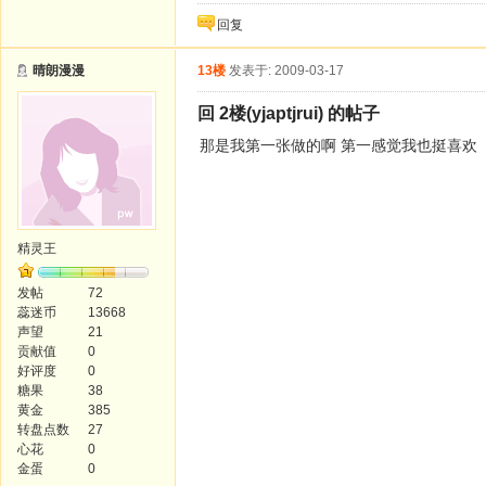
回复
晴朗漫漫
13楼
发表于: 2009-03-17
回 2楼(yjaptjrui) 的帖子
那是我第一张做的啊 第一感觉我也挺喜欢
精灵王
发帖
72
蕊迷币
13668
声望
21
贡献值
0
好评度
0
糖果
38
黄金
385
转盘点数
27
心花
0
金蛋
0