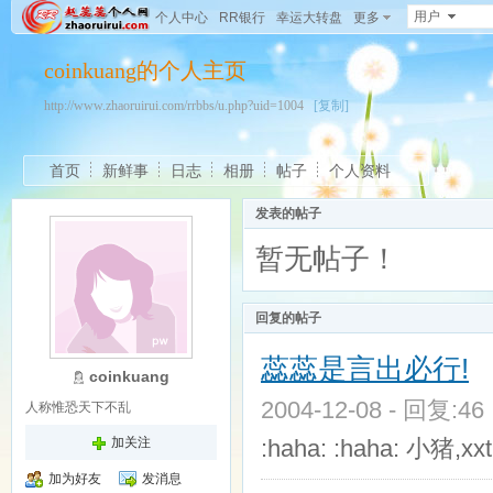
用户
个人中心
RR银行
幸运大转盘
更多
coinkuang的个人主页
http://www.zhaoruirui.com/rrbbs/u.php?uid=1004
[复制]
首页
新鲜事
日志
相册
帖子
个人资料
发表的帖子
暂无帖子！
回复的帖子
蕊蕊是言出必行!
coinkuang
2004-12-08 - 回复:4
人称惟恐天下不乱
加关注
:haha: :haha: 小猪,
加为好友
发消息