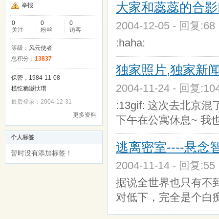
大家和蕊蕊的合影
举报
0
0
0
2004-12-05 - 回复:6
关注
粉丝
访客
:haha:
等级：
风云使者
总积分：
13837
独家照片,独家新闻
保密，1984-11-08
2004-11-24 - 回复:1
榄忔粫灏忕瓚
最后登录：2004-12-31
:13gif: 这次去北
更多资料
下午在公寓休息~ 我
个人标签
逃离密室----悬
暂时没有添加标签！
2004-11-14 - 回复:5
据说全世界也只有不到4
对低下，完全是个白痴