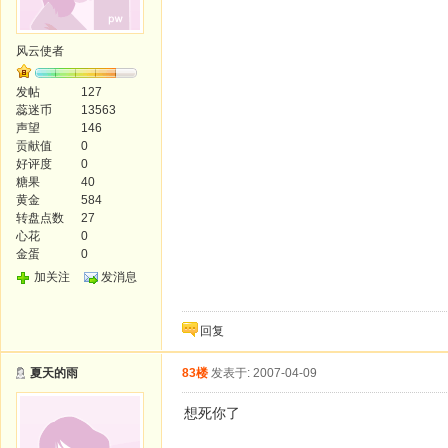
风云使者
发帖
127
蕊迷币
13563
声望
146
贡献值
0
好评度
0
糖果
40
黄金
584
转盘点数
27
心花
0
金蛋
0
加关注
发消息
回复
夏天的雨
83楼
发表于: 2007-04-09
想死你了