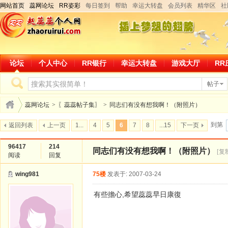
网站首页
蕊网论坛
RR姿彩
每日签到
帮助
幸运大转盘
会员列表
精华区
社
论坛
个人中心
RR银行
幸运大转盘
游戏大厅
RR
帖子
蕊网论坛
>
〖蕊蕊帖子集〗
>
同志们有没有想我啊！（附照片）
到第
返回列表
上一页
1...
4
5
6
7
8
...15
下一页
96417
214
同志们有没有想我啊！（附照片）
[复
阅读
回复
wing981
75楼
发表于: 2007-03-24
有些擔心,希望蕊蕊早日康復