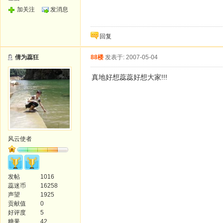
加关注
发消息
回复
倩为蕊狂
88楼
发表于: 2007-05-04
真地好想蕊蕊好想大家!!!
风云使者
发帖
1016
蕊迷币
16258
声望
1925
贡献值
0
好评度
5
糖果
42