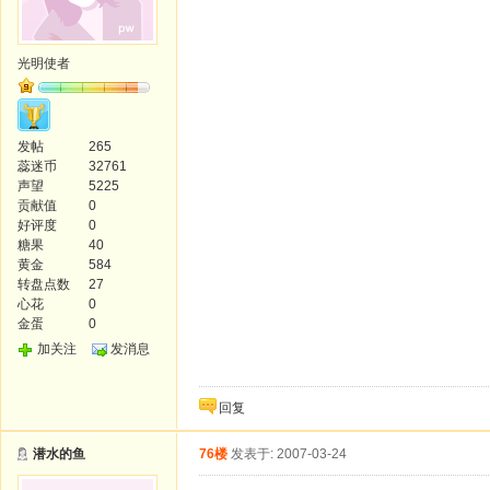
光明使者
发帖
265
蕊迷币
32761
声望
5225
贡献值
0
好评度
0
糖果
40
黄金
584
转盘点数
27
心花
0
金蛋
0
加关注
发消息
回复
潜水的鱼
76楼
发表于: 2007-03-24