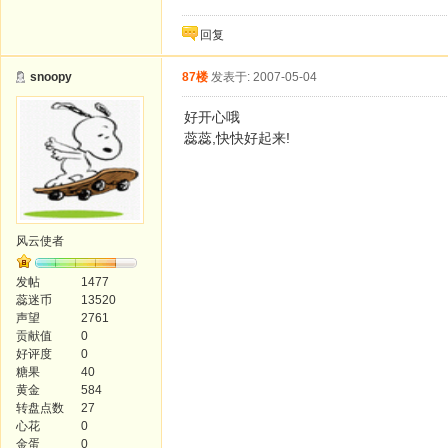
回复
snoopy
87楼
发表于: 2007-05-04
好开心哦
蕊蕊,快快好起来!
风云使者
发帖
1477
蕊迷币
13520
声望
2761
贡献值
0
好评度
0
糖果
40
黄金
584
转盘点数
27
心花
0
金蛋
0