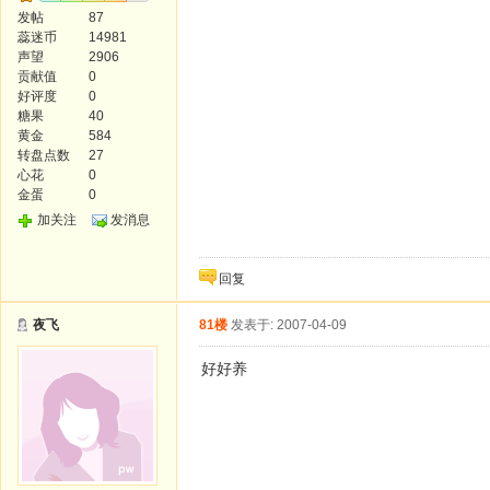
发帖
87
蕊迷币
14981
声望
2906
贡献值
0
好评度
0
糖果
40
黄金
584
转盘点数
27
心花
0
金蛋
0
加关注
发消息
回复
夜飞
81楼
发表于: 2007-04-09
好好养