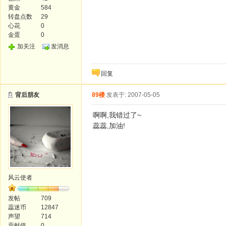
黄金
584
转盘点数
29
心花
0
金蛋
0
加关注
发消息
回复
背后朋友
89楼
发表于: 2007-05-05
啊啊,我错过了~
蕊蕊,加油!
风云使者
发帖
709
蕊迷币
12847
声望
714
贡献值
0