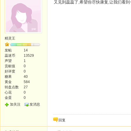
又见到蕊蕊了,希望你尽快康复,让我们看到
精灵王
发帖
14
蕊迷币
13529
声望
1
贡献值
0
好评度
0
糖果
40
黄金
584
转盘点数
27
心花
0
金蛋
0
加关注
发消息
回复