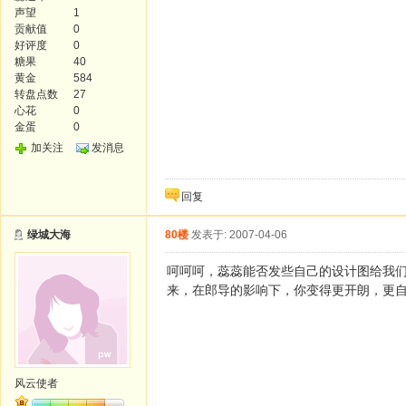
声望
1
贡献值
0
好评度
0
糖果
40
黄金
584
转盘点数
27
心花
0
金蛋
0
加关注
发消息
回复
绿城大海
80楼
发表于: 2007-04-06
呵呵呵，蕊蕊能否发些自己的设计图给我
来，在郎导的影响下，你变得更开朗，更
风云使者