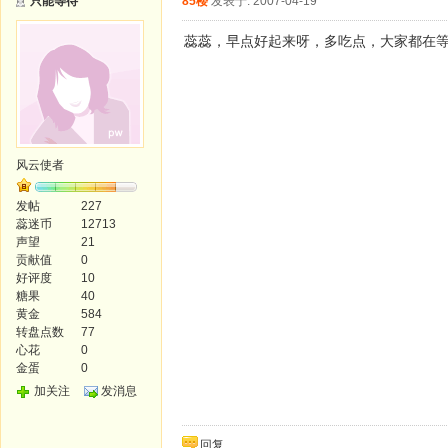
只能等待
85楼
发表于: 2007-04-19
蕊蕊，早点好起来呀，多吃点，大家都在
风云使者
发帖
227
蕊迷币
12713
声望
21
贡献值
0
好评度
10
糖果
40
黄金
584
转盘点数
77
心花
0
金蛋
0
加关注
发消息
回复