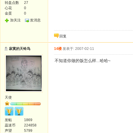
转盘点数
27
心花
0
金蛋
0
加关注
发消息
回复
寂寞的天铃鸟
14楼
发表于: 2007-02-11
不知道你做的饭怎么样...哈哈~
天使
发帖
1869
蕊迷币
224858
声望
5799