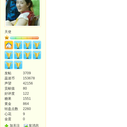
天使
发帖
3709
蕊迷币
153678
声望
42156
贡献值
80
好评度
122
糖果
1551
黄金
864
转盘点数
2260
心花
9
金蛋
0
加关注
发消息