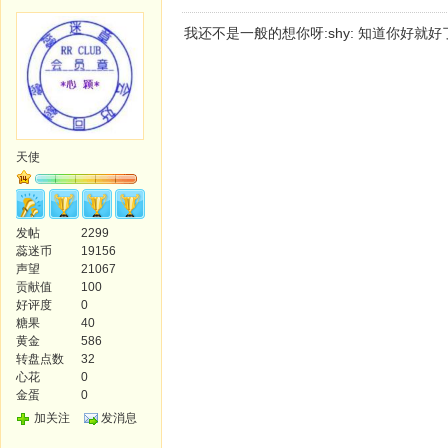
我还不是一般的想你呀:shy: 知道你好就好了
天使
发帖
2299
蕊迷币
19156
声望
21067
贡献值
100
好评度
0
糖果
40
黄金
586
转盘点数
32
心花
0
金蛋
0
加关注
发消息