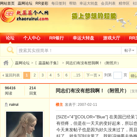
网站首页
蕊网论坛
RR姿彩
每日签到
帮助
幸运大转盘
会员列表
精华区
社
论坛
个人中心
RR银行
幸运大转盘
游戏大厅
RR
帖子
蕊网论坛
>
〖蕊蕊帖子集〗
>
同志们有没有想我啊！（附照片）
到第
页
返回列表
1
2
3
4
5
6
...15
下一页
确
96416
214
同志们有没有想我啊！（附照片）
[复
阅读
回复
ruirui
楼主
发表于: 2007-02-11
[SIZE="4"][COLOR="Blue"
有些疼，但是在一天天的变好起来，所以
今天来发帖子也是因为好久没来过了，而
好了，就先写到这里了，我和冯坤要去热晚饭了！拜