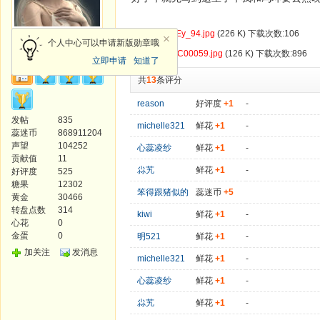
附件:
SFEy_94.jpg
(226 K) 下载次数:106
Princess
个人中心可以申请新版勋章哦
附件:
DSC00059.jpg
(126 K) 下载次数:896
立即申请
知道了
共
13
条评分
reason
好评度
+1
-
发帖
835
michelle321
鲜花
+1
-
蕊迷币
868911204
声望
104252
心蕊凌纱
鲜花
+1
-
贡献值
11
尛艽
鲜花
+1
-
好评度
525
糖果
12302
笨得跟猪似的
蕊迷币
+5
黄金
30466
转盘点数
314
kiwi
鲜花
+1
-
心花
0
金蛋
0
明521
鲜花
+1
-
加关注
发消息
michelle321
鲜花
+1
-
心蕊凌纱
鲜花
+1
-
尛艽
鲜花
+1
-