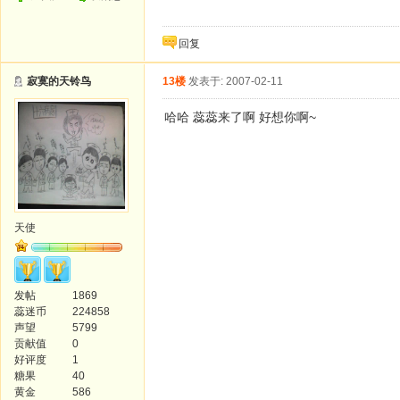
回复
寂寞的天铃鸟
13楼
发表于: 2007-02-11
哈哈 蕊蕊来了啊 好想你啊~
天使
发帖
1869
蕊迷币
224858
声望
5799
贡献值
0
好评度
1
糖果
40
黄金
586