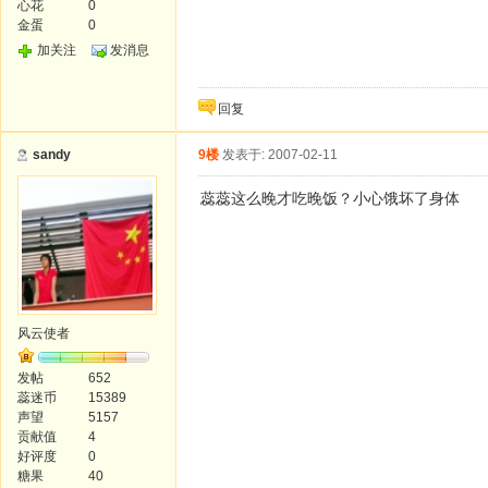
心花
0
金蛋
0
加关注
发消息
回复
sandy
9楼
发表于: 2007-02-11
蕊蕊这么晚才吃晚饭？小心饿坏了身体
风云使者
发帖
652
蕊迷币
15389
声望
5157
贡献值
4
好评度
0
糖果
40