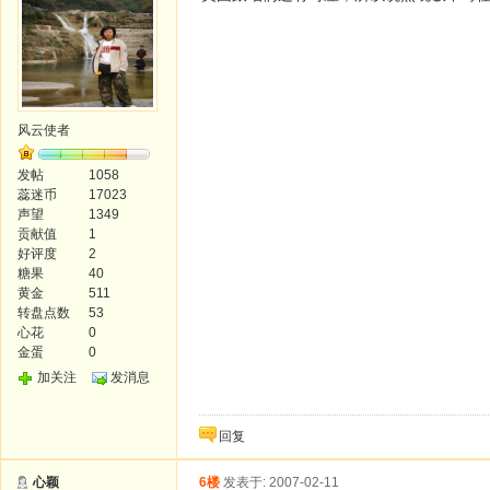
风云使者
发帖
1058
蕊迷币
17023
声望
1349
贡献值
1
好评度
2
糖果
40
黄金
511
转盘点数
53
心花
0
金蛋
0
加关注
发消息
回复
心颖
6楼
发表于: 2007-02-11