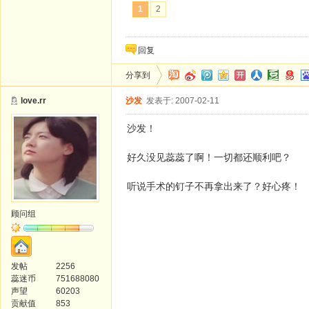
1
2
回复
分享到
love.rr
沙发
发表于: 2007-02-11
沙发！
好久没见蕊蕊了啊！一切都还顺利吧？
听说手术的钉子不再拿出来了？好心疼！
顾问组
发帖
2256
蕊迷币
751688080
声望
60203
贡献值
853