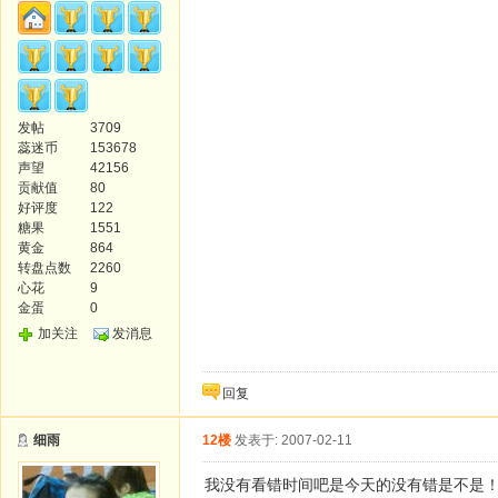
发帖
3709
蕊迷币
153678
声望
42156
贡献值
80
好评度
122
糖果
1551
黄金
864
转盘点数
2260
心花
9
金蛋
0
加关注
发消息
回复
细雨
12楼
发表于: 2007-02-11
我没有看错时间吧是今天的没有错是不是