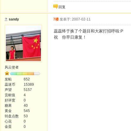
回复
sandy
7楼
发表于: 2007-02-11
蕊蕊终于换了个题目和大家打招呼啦:P
祝 你早日康复！
风云使者
发帖
652
蕊迷币
15389
声望
5157
贡献值
4
好评度
0
糖果
40
黄金
545
转盘点数
53
心花
0
金蛋
0