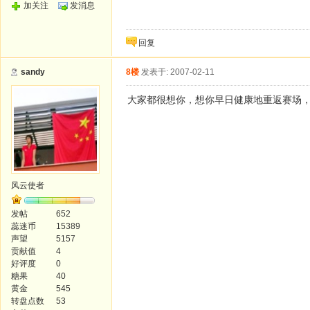
加关注
发消息
回复
sandy
8楼
发表于: 2007-02-11
大家都很想你，想你早日健康地重返赛场，ch
风云使者
发帖
652
蕊迷币
15389
声望
5157
贡献值
4
好评度
0
糖果
40
黄金
545
转盘点数
53