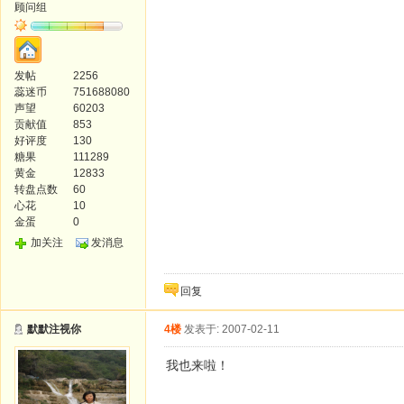
顾问组
发帖
2256
蕊迷币
751688080
声望
60203
贡献值
853
好评度
130
糖果
111289
黄金
12833
转盘点数
60
心花
10
金蛋
0
加关注
发消息
回复
默默注视你
4楼
发表于: 2007-02-11
我也来啦！