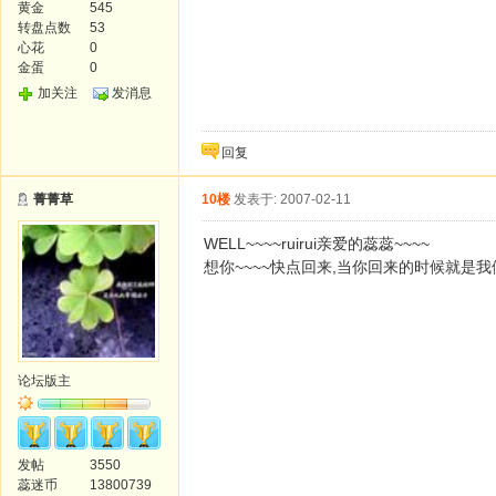
黄金
545
转盘点数
53
心花
0
金蛋
0
加关注
发消息
回复
菁菁草
10楼
发表于: 2007-02-11
WELL~~~~ruirui亲爱的蕊蕊~~~~
想你~~~~快点回来,当你回来的时候就是我
论坛版主
发帖
3550
蕊迷币
13800739