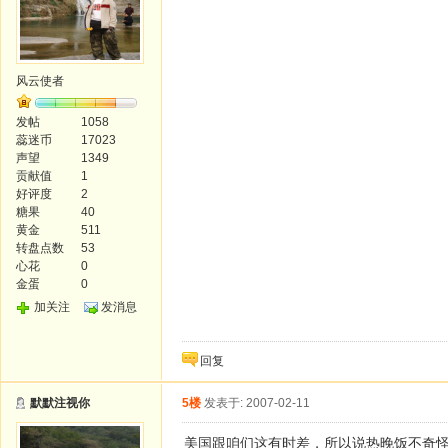
风云使者
发帖
1058
蕊迷币
17023
声望
1349
贡献值
1
好评度
2
糖果
40
黄金
511
转盘点数
53
心花
0
金蛋
0
加关注
发消息
回复
默默注视你
5楼
发表于: 2007-02-11
美国跟咱们这有时差，所以说热晚饭不奇