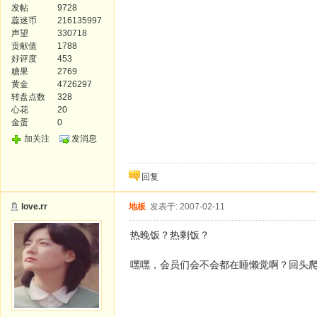
发帖
9728
蕊迷币
216135997
声望
330718
贡献值
1788
好评度
453
糖果
2769
黄金
4726297
转盘点数
328
心花
20
金蛋
0
加关注
发消息
回复
love.rr
地板
发表于: 2007-02-11
热晚饭？热剩饭？
嘿嘿，会员们会不会都在睡懒觉啊？回头爬上来