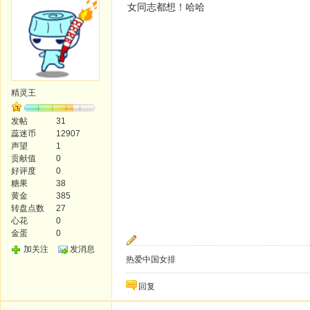
女同志都想！哈哈
精灵王
发帖
31
蕊迷币
12907
声望
1
贡献值
0
好评度
0
糖果
38
黄金
385
转盘点数
27
心花
0
金蛋
0
加关注
发消息
热爱中国女排
回复