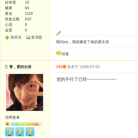
好评度
10
糖果
64
黄金
1116
转盘点数
642
心花
0
金蛋
0
加关注
发消息
我叫joy，我就像发了疯的爱女排
回复
青，爱的女排
192楼
发表于: 2009-07-02
想的不行了已经~~~~~~~~~~~~
光明使者