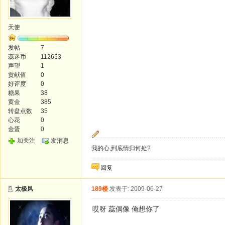
天使
发帖
7
蕊迷币
112653
声望
1
贡献值
0
好评度
0
糖果
38
黄金
385
转盘点数
35
心花
0
金蛋
0
加关注
发消息
我的心,到底情归何处?
回复
太极风
189楼
发表于: 2009-06-27
哎呀 蕊偶像 俺想你了