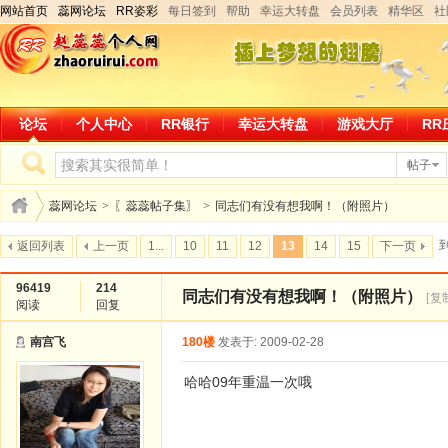
网站首页
蕊网论坛
RR姿彩
每日签到
帮助
幸运大转盘
会员列表
精华区
社
论坛
个人中心
RR银行
幸运大转盘
游戏大厅
RR
帖子
蕊网论坛
>
〖蕊蕊帖子集〗
>
同志们有没有想我啊！（附照片）
返回列表
上一页
1...
10
11
12
13
14
15
下一页
96419
214
同志们有没有想我啊！（附照片）
[复
阅读
回复
南宫飞
180楼
发表于: 2009-02-28
哈哈09年重温一次哦