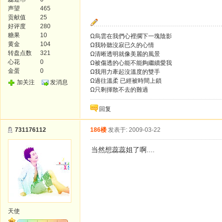
声望
465
贡献值
25
好评度
280
糖果
10
Ω烏雲在我們心裡擱下一塊陰影
黄金
104
Ω我聆聽沒寂已久的心情
转盘点数
321
Ω清晰透明就像美麗的風景
心花
0
Ω被傷透的心能不能夠繼續愛我
金蛋
0
Ω我用力牽起沒溫度的雙手
Ω過往溫柔 已經被時間上鎖
加关注
发消息
Ω只剩揮散不去的難過
回复
731176112
186楼
发表于: 2009-03-22
当然想蕊蕊姐了啊....
天使