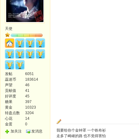
天使
发帖
6051
蕊迷币
183614
声望
46
贡献值
41
好评度
45
糖果
397
黄金
10323
转盘点数
3204
心花
14
金蛋
0
我要给你个金钟罩 一个铁布衫
加关注
发消息
走多了崎岖的路 也不觉得害怕