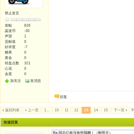
禁止发言
发帖
826
蕊迷币
-30
声望
1
贡献值
0
好评度
-7
糖果
0
黄金
0
转盘点数
321
心花
0
金蛋
0
加关注
发消息
回复
返回列表
上一页
1...
10
11
12
13
14
15
下一页
快速回复