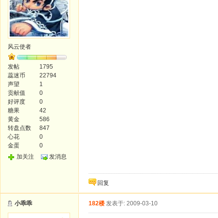
风云使者
发帖
1795
蕊迷币
22794
声望
1
贡献值
0
好评度
0
糖果
42
黄金
586
转盘点数
847
心花
0
金蛋
0
加关注
发消息
回复
小乖乖
182楼
发表于: 2009-03-10