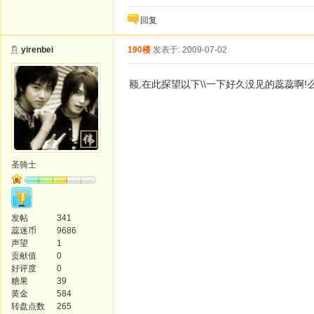
回复
yirenbei
190楼
发表于: 2009-07-02
额,在此探望以下\\一下好久没见的蕊蕊啊!
圣骑士
发帖
341
蕊迷币
9686
声望
1
贡献值
0
好评度
0
糖果
39
黄金
584
转盘点数
265