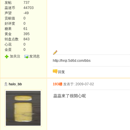
发帖
737
蕊迷币
44703
声望
-49
贡献值
0
好评度
0
糖果
61
黄金
395
转盘点数
843
心花
0
金蛋
0
加关注
发消息
http://hrqi.5d6d.com/bbs
回复
halo_bb
193楼
发表于: 2009-07-02
蕊蕊來了很開心呢