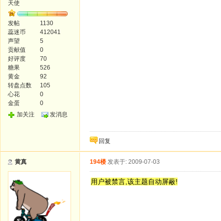
天使
发帖
1130
蕊迷币
412041
声望
5
贡献值
0
好评度
70
糖果
526
黄金
92
转盘点数
105
心花
0
金蛋
0
加关注
发消息
回复
黄真
194楼
发表于: 2009-07-03
用户被禁言,该主题自动屏蔽!