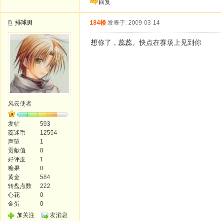
回复
排球男
184楼
发表于: 2009-03-14
想你了，蕊蕊。快点在赛场上见到你
风云使者
发帖
593
蕊迷币
12554
声望
1
贡献值
0
好评度
1
糖果
0
黄金
584
转盘点数
222
心花
0
金蛋
0
加关注
发消息