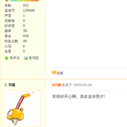
发帖
201
蕊迷币
126696
声望
1
贡献值
0
好评度
0
糖果
39
黄金
640
转盘点数
48
心花
0
金蛋
0
加关注
发消息
回复
羽翼
187楼
发表于: 2009-05-04
笑得好开心啊。喜欢这张照片!