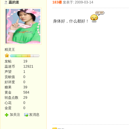
蕊的迷
183楼
发表于: 2009-03-14
身体好，什么都好！
精灵王
发帖
19
蕊迷币
12921
声望
1
贡献值
0
好评度
0
糖果
39
黄金
584
转盘点数
29
心花
0
金蛋
0
加关注
发消息