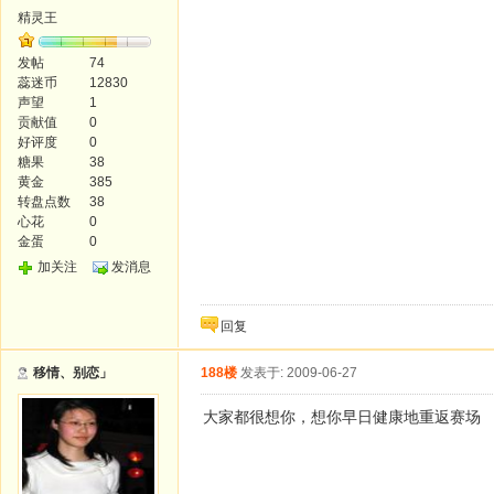
精灵王
发帖
74
蕊迷币
12830
声望
1
贡献值
0
好评度
0
糖果
38
黄金
385
转盘点数
38
心花
0
金蛋
0
加关注
发消息
回复
移情、别恋」
188楼
发表于: 2009-06-27
大家都很想你，想你早日健康地重返赛场