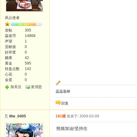
风云使者
发帖
305
蕊迷币
14868
声望
1
贡献值
0
好评度
0
糖果
42
黄金
595
转盘点数
142
心花
0
金蛋
0
加关注
发消息
蕊蕊最棒
回复
lihe_0405
181楼
发表于: 2009-03-09
熊猫加油!坚持住