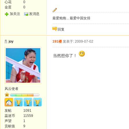
心花
0
金蛋
0
加关注
发消息
最爱炮炮，最爱中国女排
回复
joy
191楼
发表于: 2009-07-02
当然想你了！
风云使者
发帖
1091
蕊迷币
11559
声望
1
贡献值
9