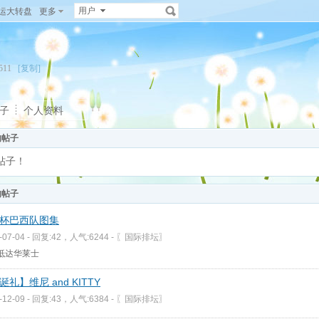
用户
运大转盘
更多
25511
[复制]
子
个人资料
的帖子
帖子！
的帖子
杯巴西队图集
-07-04 - 回复:42，人气:6244 -
〖国际排坛〗
抵达华莱士
诞礼】维尼 and KITTY
-12-09 - 回复:43，人气:6384 -
〖国际排坛〗