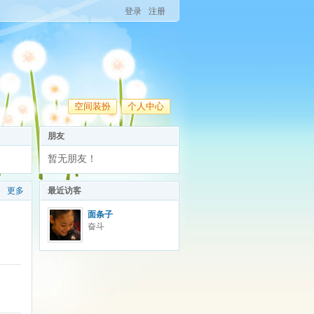
登录
注册
空间装扮
个人中心
朋友
暂无朋友！
更多
最近访客
面条子
奋斗