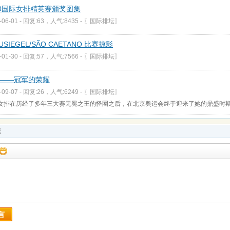
10国际女排精英赛颁奖图集
-06-01 - 回复:63，人气:8435 -
〖国际排坛〗
USIEGEL/SÃO CAETANO 比赛掠影
-01-30 - 回复:57，人气:7566 -
〖国际排坛〗
——冠军的荣耀
-09-07 - 回复:26，人气:6249 -
〖国际排坛〗
女排在历经了多年三大赛无冕之王的怪圈之后，在北京奥运会终于迎来了她的鼎盛时
板
言