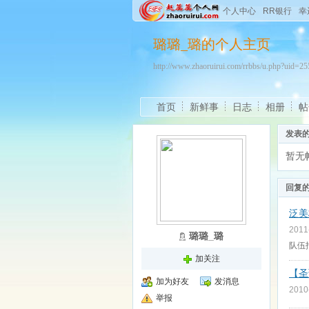
个人中心
RR银行
幸
璐璐_璐的个人主页
http://www.zhaoruirui.com/rrbbs/u.php?uid=
首页
新鲜事
日志
相册
帖
发表
暂无
回复
泛美
2011
璐璐_璐
队伍
加关注
【圣
加为好友
发消息
2010
举报