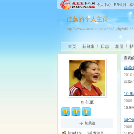
个人中心
RR银行
幸
佳蕊的个人主页
http://www.zhaoruirui.com/rrbbs/u.php?uid=
首页
新鲜事
日志
相册
帖
发表
蕊蕊
2010
蕊蕊姐
10.
2009
佳蕊
10
问个
加关注
2009
加为好友
发消息
我买