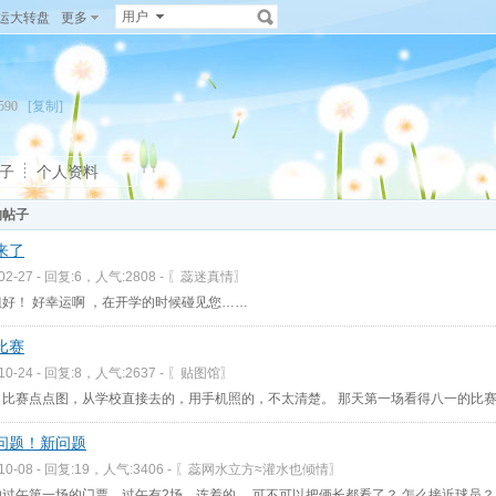
用户
运大转盘
更多
13590
[复制]
子
个人资料
的帖子
来了
-02-27 - 回复:6，人气:2808 -
〖蕊迷真情〗
好！ 好幸运啊 ，在开学的时候碰见您……
9比赛
-10-24 - 回复:8，人气:2637 -
〖贴图馆〗
.9日比赛点点图，从学校直接去的，用手机照的，不太清楚。 那天第一场看得八一的比
问题！新问题
-10-08 - 回复:19，人气:3406 -
〖蕊网水立方≈灌水也倾情〗
的过午第一场的门票，过午有2场，连着的， 可不可以把俩长都看了？ 怎么接近球员？