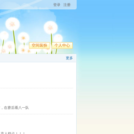
登录
注册
空间装扮
个人中心
更多
赛，在赛后看八一队
 高人指点！！！