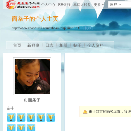
用户
个人中心
RR银行
幸运大转盘
更多
面条子的个人主页
http://www.zhaoruirui.com/rrbbs/u.php?uid=3331
[复制]
首页
新鲜事
日志
相册
帖子
个人资料
面条子
奋斗
由于对方的隐私设置，容