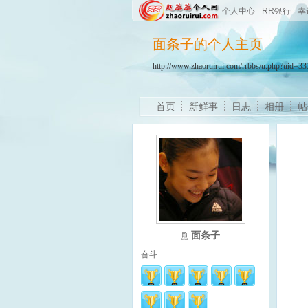
个人中心
RR银行
幸
面条子的个人主页
http://www.zhaoruirui.com/rrbbs/u.php?uid=
首页
新鲜事
日志
相册
帖
面条子
奋斗