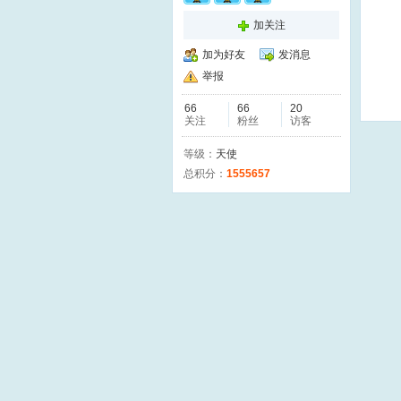
加关注
加为好友
发消息
举报
66
66
20
关注
粉丝
访客
等级：
天使
总积分：
1555657