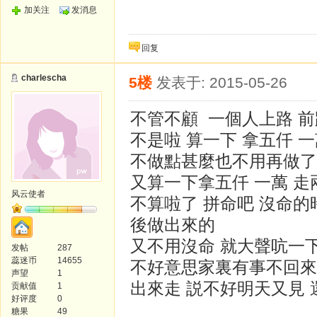
加关注
发消息
回复
charlescha
5楼
发表于: 2015-05-26
不管不顧 一個人上路 前
不是啦 算一下 拿五仟 
不做點甚麼也不用再做了
又算一下拿五仟 一萬 走
风云使者
不算啦了 拼命吧 沒命的
後做出來的
又不用沒命 就大聲吭一下
发帖
287
蕊迷币
14655
不好意思家裏有事不回來
声望
1
出來走 説不好明天又見
贡献值
1
好评度
0
糖果
49