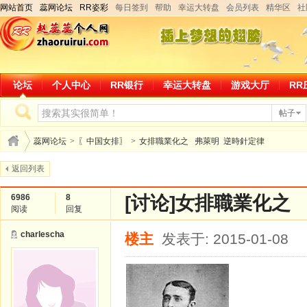
网站首页
蕊网论坛
RR姿彩
每日签到
帮助
幸运大转盘
会员列表
精华区
社
论坛
个人中心
RR银行
幸运大转盘
游戏大厅
RR
帖子
蕊网论坛
>
〖中国女排〗
>
女排職業化之 弗萊明 逆時針定律
返回列表
6986
8
[讨论]
女排職業化之
阅读
回复
charlescha
楼主
发表于: 2015-01-08