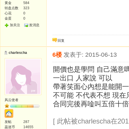
黄金
584
转盘点数
323
心花
0
金蛋
0
加关注
发消息
回复
charlescha
6楼
发表于: 2015-06-13
開價也是學問 自己滿意嗎
一出口 人家說 可以
帶著笑面心內想是能開一
不可能 不代表不想 現
风云使者
合同完後再唫叫五倍十倍
[ 此帖被charlescha在201
发帖
287
蕊迷币
14655