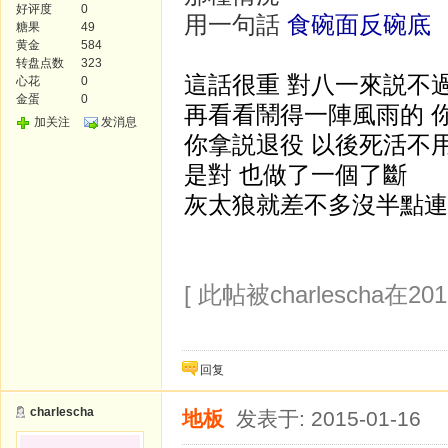
好评度
0
用一句話
食碗面反碗底
糖果
49
黄金
584
转盘点数
323
這話很重 對八一來説不
心花
0
金蛋
0
再看看
鬧得一陣風雨的 
加关注
发消息
你拿
説退役 以後死活不
是對 也做了一個了斷
灰太狼就差不多沒半點連
[ 此帖被charlescha在201
回复
charlescha
地板
发表于: 2015-01-16