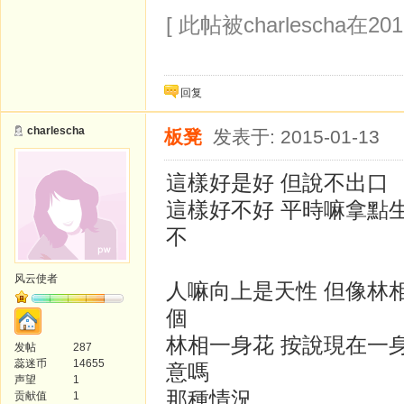
[ 此帖被charlescha在201
回复
charlescha
板凳
发表于: 2015-01-13
這樣好是好 但說不出口
這樣好不好 平時嘛拿點生
不
风云使者
人嘛向上是天性 但像林
個
林相一身花 按說現在一
发帖
287
蕊迷币
14655
意嗎
声望
1
那種情況
贡献值
1