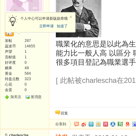
风云使者
个人中心可以申请新版勋章哦
立即申请
知道了
发帖
287
職業化的意思是以此為生
蕊迷币
14655
能力比一般人高 以區分 
声望
1
贡献值
1
很多項目登記為職業選手
好评度
0
糖果
49
黄金
584
[ 此帖被charlescha在201
转盘点数
323
心花
0
金蛋
0
加关注
发消息
回复
分享到
charlescha