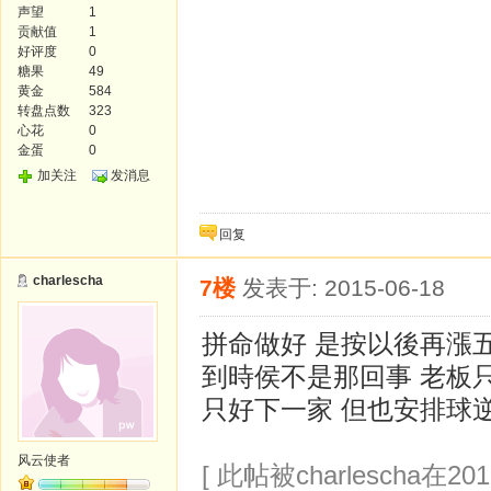
声望
1
贡献值
1
好评度
0
糖果
49
黄金
584
转盘点数
323
心花
0
金蛋
0
加关注
发消息
回复
charlescha
7楼
发表于: 2015-06-18
拼命做好 是按以後再漲
到時侯不是那回事 老板
只好下一家 但也安排球
风云使者
[ 此帖被charlescha在201