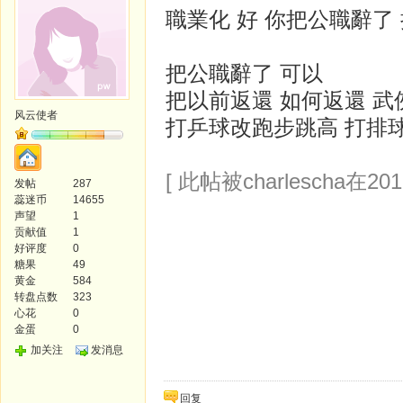
職業化 好 你把公職辭了
把公職辭了 可以
把以前返還 如何返還 武
风云使者
打乒球改跑步跳高 打排
[ 此帖被charlescha在201
发帖
287
蕊迷币
14655
声望
1
贡献值
1
好评度
0
糖果
49
黄金
584
转盘点数
323
心花
0
金蛋
0
加关注
发消息
回复