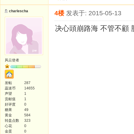
charlescha
4楼
发表于: 2015-05-13
决心頭崩路海 不管不顧 
风云使者
发帖
287
蕊迷币
14655
声望
1
贡献值
1
好评度
0
糖果
49
黄金
584
转盘点数
323
心花
0
金蛋
0