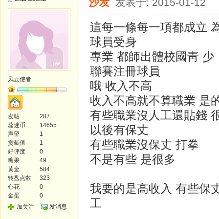
沙发
发表于: 2015-01-12
這每一條每一項都成立 
球員受身
專業 都師出體校國靑 少
聯賽注冊球員
风云使者
哦 收入不高
收入不高就不算職業 是
有些職業沒人工還貼錢 很
发帖
287
蕊迷币
14655
以後有保丈
声望
1
有些職業沒保丈 打拳
贡献值
1
好评度
0
不是有些 是很多
糖果
49
黄金
584
转盘点数
323
我要的是高收入 有些保丈
心花
0
金蛋
0
工
加关注
发消息