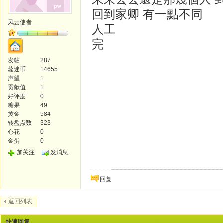
回到家卿 有一點不同
风云使者
人工
完
发帖
287
蕊迷币
14655
声望
1
贡献值
1
好评度
0
糖果
49
黄金
584
转盘点数
323
心花
0
金蛋
0
加关注
发消息
回复
返回列表
快速回复