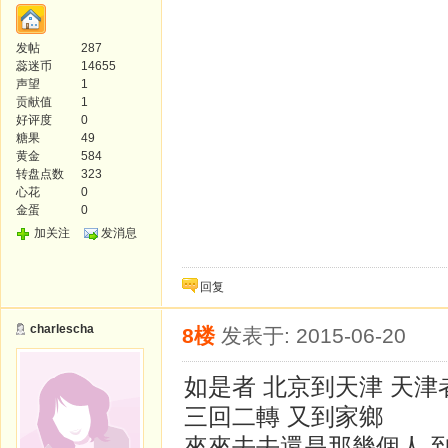
发帖
287
蕊迷币
14655
声望
1
贡献值
1
好评度
0
糖果
49
黄金
584
转盘点数
323
心花
0
金蛋
0
加关注
发消息
回复
charlescha
8楼
发表于: 2015-06-20
如是者 北京到天津 天津
三回二轉 又到家鄉
來來去去還是那幾個人 