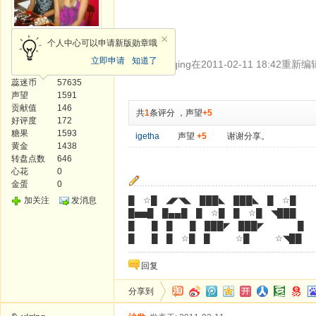
天使
个人中心可以申请新版勋章哦
立即申请
知道了
[ 此帖被yiqing在2011-02-11 18:42重新编辑
发帖
468
蕊迷币
57635
声望
1591
贡献值
146
共
1
条评分
，
声望
+5
好评度
172
糖果
1593
igetha
声望
+5
谢谢分享。
黄金
1438
转盘点数
646
心花
0
金蛋
0
加关注
发消息
█ ☆█ ◢◤◥◣ ███◣ ███◣ █ ☆█
█▅▅█ █▄▄█ █ ☆█ █ ☆█ ◥███
█ █ █ █ ███◤ ███◤ █
█ █ █ ☆█ █ ☆█ ☆◥██
回复
分享到