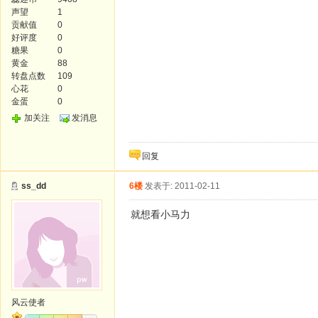
声望
1
贡献值
0
好评度
0
糖果
0
黄金
88
转盘点数
109
心花
0
金蛋
0
加关注
发消息
回复
ss_dd
6楼
发表于: 2011-02-11
就想看小马力
风云使者