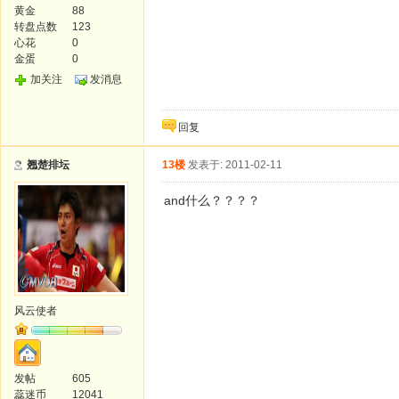
黄金
88
转盘点数
123
心花
0
金蛋
0
加关注
发消息
回复
翘楚排坛
13楼
发表于: 2011-02-11
and什么？？？？
风云使者
发帖
605
蕊迷币
12041