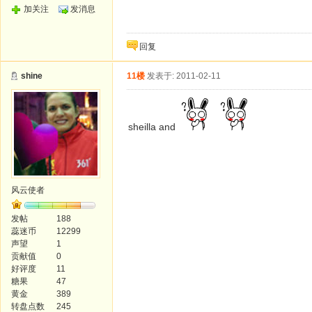
加关注
发消息
回复
shine
11楼
发表于: 2011-02-11
sheilla and
风云使者
发帖
188
蕊迷币
12299
声望
1
贡献值
0
好评度
11
糖果
47
黄金
389
转盘点数
245