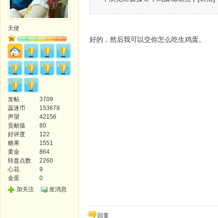
天使
好的，然后我可以交你怎么吃生鸡蛋。
发帖
3709
蕊迷币
153678
声望
42156
贡献值
80
好评度
122
糖果
1551
黄金
864
转盘点数
2260
心花
9
金蛋
0
加关注
发消息
回复