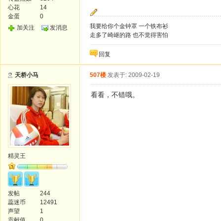
心花
14
金蛋
0
我要给你个金钟罩 一个铁布衫
加关注
发消息
走多了崎岖的路 也不觉得害怕
回复
天桥小马
507楼
发表于: 2009-02-19
看看，不错哦。
精灵王
发帖
244
蕊迷币
12491
声望
1
贡献值
0