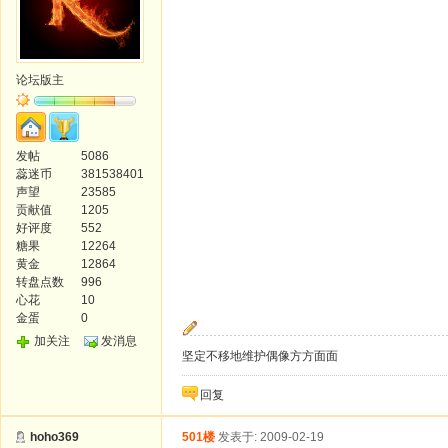
论坛版主
发帖
5086
蕊迷币
381538401
声望
23585
贡献值
1205
好评度
552
糖果
12264
黄金
12864
转盘点数
996
心花
10
金蛋
0
加关注
发消息
坚定不移地维护偶像方方面面
回复
hoho369
501楼
发表于: 2009-02-19