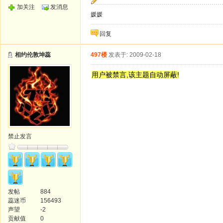
加关注
发消息
媛媛
回复
相约伦敦坤蕊
497楼
发表于: 2009-02-18
用户被禁言,该主题自动屏蔽!
禁止发言
发帖
884
蕊迷币
156493
声望
-2
贡献值
0