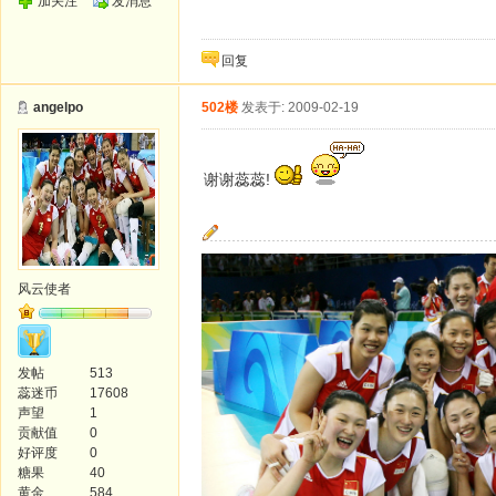
加关注
发消息
回复
angelpo
502楼
发表于: 2009-02-19
谢谢蕊蕊!
风云使者
发帖
513
蕊迷币
17608
声望
1
贡献值
0
好评度
0
糖果
40
黄金
584