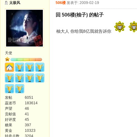
太极风
506楼
发表于: 2009-02-19
回 506楼(柚子) 的帖子
柚大人 你给我8亿我就告诉你
天使
发帖
6051
蕊迷币
183614
声望
46
贡献值
41
好评度
45
糖果
397
黄金
10323
转盘点数
3204