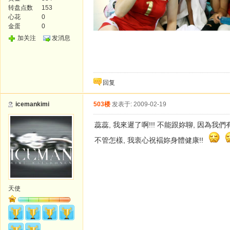
转盘点数
153
心花
0
金蛋
0
加关注
发消息
回复
icemankimi
503楼
发表于: 2009-02-19
蕊蕊, 我來遲了啊!!! 不能跟妳聊, 因為我
不管怎樣, 我衷心祝褔妳身體健康!!
天使