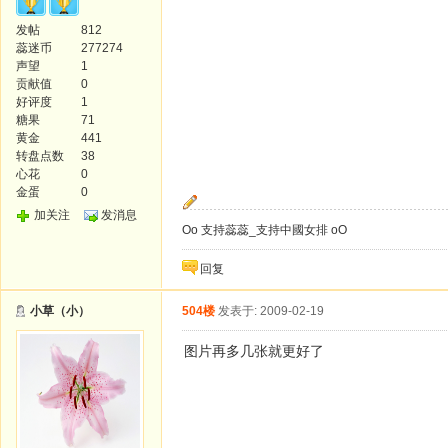
发帖
812
蕊迷币
277274
声望
1
贡献值
0
好评度
1
糖果
71
黄金
441
转盘点数
38
心花
0
金蛋
0
加关注
发消息
Oo 支持蕊蕊_支持中國女排 oO
回复
小草（小）
504楼
发表于: 2009-02-19
图片再多几张就更好了