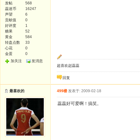
发帖
568
蕊迷币
16247
声望
6
贡献值
0
好评度
1
糖果
52
黄金
584
转盘点数
33
心花
0
金蛋
0
加关注
发消息
超喜欢赵蕊蕊
回复
最喜欢的
499楼
发表于: 2009-02-18
蕊蕊好可爱啊！搞笑。