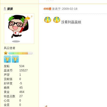
媛媛
496楼
发表于: 2009-02-18
没看到蕊蕊姐
风云使者
发帖
534
蕊迷币
15527
声望
1
贡献值
0
好评度
-5
糖果
45
黄金
464
转盘点数
27
心花
0
金蛋
0