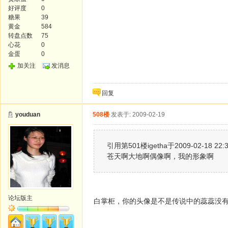
好评度
0
糖果
39
黄金
584
转盘点数
75
心花
0
金蛋
0
加关注
发消息
回复
youduan
508楼
发表于: 2009-02-19
引用第501楼igetha于2009-02-18 22
苍天啊大地啊偶像啊，我的形象啊
论坛版主
白掌柜，你的头像是不是传说中的蕊蕊没