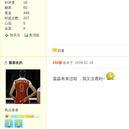
好评度
16
糖果
60
黄金
446
转盘点数
207
心花
0
金蛋
0
加关注
发消息
回复
最喜欢的
498楼
发表于: 2009-02-18
蕊蕊有来过啦 ，我又没遇到~
风云使者