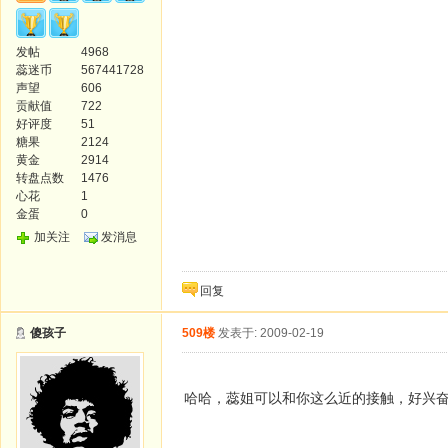
发帖
4968
蕊迷币
567441728
声望
606
贡献值
722
好评度
51
糖果
2124
黄金
2914
转盘点数
1476
心花
1
金蛋
0
加关注
发消息
回复
傻孩子
509楼
发表于: 2009-02-19
哈哈，蕊姐可以和你这么近的接触，好兴