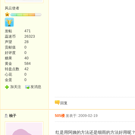
风云使者
发帖
471
蕊迷币
26323
声望
28
贡献值
0
好评度
0
糖果
40
黄金
584
转盘点数
42
心花
0
金蛋
0
加关注
发消息
回复
柚子
505楼
发表于: 2009-02-19
红是用阿姨的方法还是细雨的方法好用呢