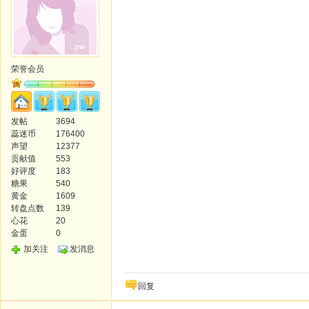
荣誉会员
发帖
3694
蕊迷币
176400
声望
12377
贡献值
553
好评度
183
糖果
540
黄金
1609
转盘点数
139
心花
20
金蛋
0
加关注
发消息
回复