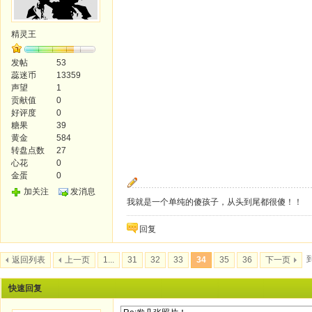
精灵王
发帖
53
蕊迷币
13359
声望
1
贡献值
0
好评度
0
糖果
39
黄金
584
转盘点数
27
心花
0
金蛋
0
加关注
发消息
我就是一个单纯的傻孩子，从头到尾都很傻！！
回复
返回列表
上一页
1...
31
32
33
34
35
36
下一页
快速回复