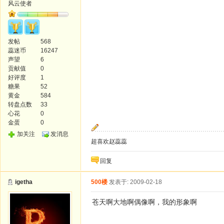
风云使者
发帖
568
蕊迷币
16247
声望
6
贡献值
0
好评度
1
糖果
52
黄金
584
转盘点数
33
心花
0
金蛋
0
加关注
发消息
超喜欢赵蕊蕊
回复
igetha
500楼
发表于: 2009-02-18
苍天啊大地啊偶像啊，我的形象啊