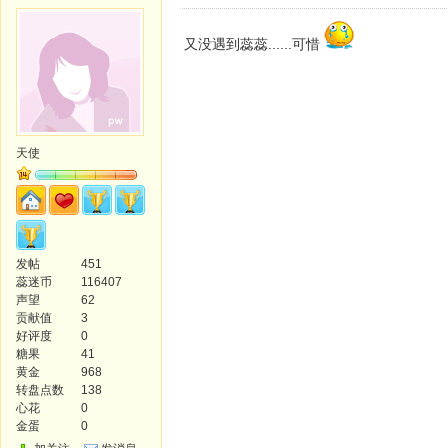
又没遇到蕊蕊......可惜
天使
发帖
451
蕊迷币
116407
声望
62
贡献值
3
好评度
0
糖果
41
黄金
968
转盘点数
138
心花
0
金蛋
0