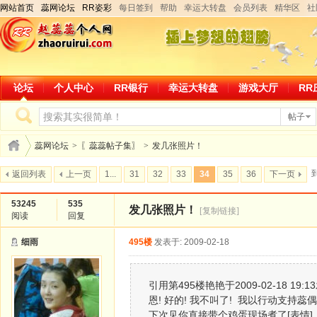
网站首页
蕊网论坛
RR姿彩
每日签到
帮助
幸运大转盘
会员列表
精华区
社
论坛
个人中心
RR银行
幸运大转盘
游戏大厅
RR
帖子
蕊网论坛
>
〖蕊蕊帖子集〗
>
发几张照片！
返回列表
上一页
1...
31
32
33
34
35
36
下一页
53245
535
发几张照片！
[复制链接]
阅读
回复
细雨
495楼
发表于: 2009-02-18
引用第495楼艳艳于2009-02-18 19:1
恩! 好的! 我不叫了! 我以行动支持蕊偶
下次见你直接带个鸡蛋现场煮了[表情]