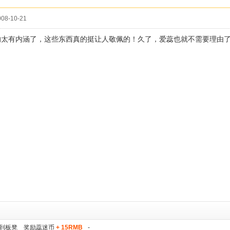
08-10-21
的太有内涵了，这些东西真的挺让人敬佩的！久了，爱蕊也就不需要理由
到板凳 奖励蕊迷币
+ 15RMB
-