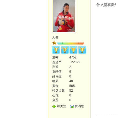
什么都喜歡!
天使
发帖
4752
蕊迷币
122329
声望
2
贡献值
9
好评度
0
糖果
48
黄金
585
转盘点数
52
心花
0
金蛋
0
加关注
发消息