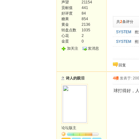
声望
21154
贡献值
441
好评度
84
糖果
854
共
2
条评分
黄金
2136
转盘点数
1035
SYSTEM
抢
心花
2
金蛋
0
SYSTEM
抢
加关注
发消息
回复
诗人的眼泪
4楼
发表于: 200
球打得好，
论坛版主