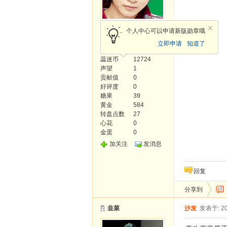
精灵王
个人中心可以申请新版勋章哦
立即申请
知道了
发帖
21
蕊迷币
12724
声望
1
贡献值
0
好评度
0
糖果
39
黄金
584
转盘点数
27
心花
0
金蛋
0
加关注
发消息
回复
分享到
韭菜
沙发
发表于: 20