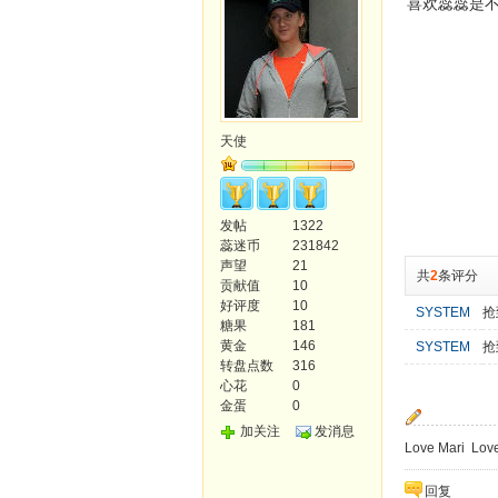
喜欢蕊蕊是不
天使
发帖
1322
蕊迷币
231842
声望
21
共
2
条评分
贡献值
10
好评度
10
SYSTEM
抢
糖果
181
黄金
146
SYSTEM
抢
转盘点数
316
心花
0
金蛋
0
加关注
发消息
Love Mari Love
回复