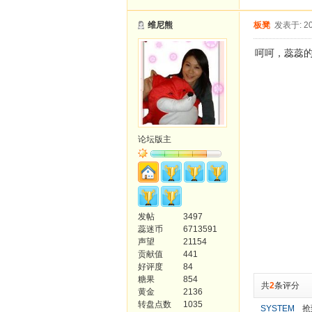
维尼熊
板凳
发表于: 20
呵呵，蕊蕊
论坛版主
发帖
3497
蕊迷币
6713591
声望
21154
贡献值
441
好评度
84
糖果
854
共
2
条评分
黄金
2136
转盘点数
1035
SYSTEM
抢