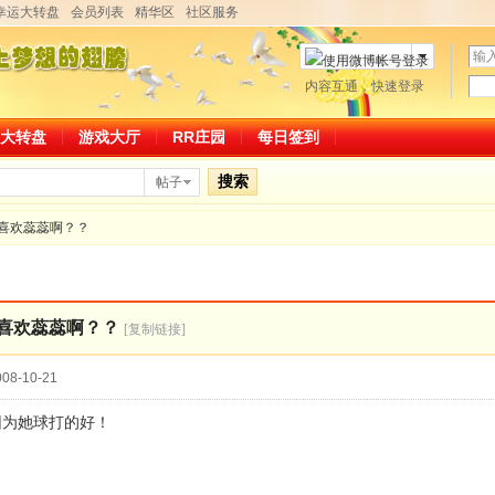
幸运大转盘
会员列表
精华区
社区服务
用
户
密
内容互通，快速登录
微博帐号登录
名
码
大转盘
游戏大厅
RR庄园
每日签到
搜索
帖子
喜欢蕊蕊啊？？
喜欢蕊蕊啊？？
[复制链接]
08-10-21
因为她球打的好！