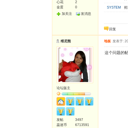
心花
2
金蛋
0
SYSTEM
抢
加关注
发消息
回复
维尼熊
地板
发表于: 20
这个问题的
论坛版主
发帖
3497
蕊迷币
6713591