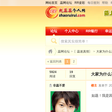
网站首页
蕊网论坛
RR姿彩
每日签到
帮助
论坛
个人中心
RR银行
幸运
蕊网论坛
>
〖蕊迷真情〗
>
大家为什么
返回列表
1
2
5924
19
大家为什么
阅读
回复
非蕊不爱
楼主
发表于: 20
如题！我是