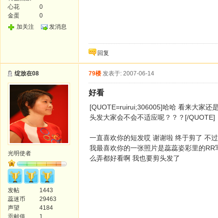
心花
0
金蛋
0
加关注
发消息
回复
绽放在08
79楼
发表于: 2007-06-14
好看
[QUOTE=ruirui;306005]哈
头发大家会不会不适应呢？？？[/QUOTE]
一直喜欢你的短发哎 谢谢啦 终于剪了 不
我最喜欢你的一张照片是蕊蕊姿彩里的RR
光明使者
么弄都好看啊 我也要剪头发了
发帖
1443
蕊迷币
29463
声望
4184
贡献值
1