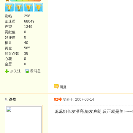
发帖
298
蕊迷币
68049
声望
1349
贡献值
0
好评度
0
糖果
40
黄金
585
转盘点数
38
心花
0
金蛋
0
加关注
发消息
回复
盈盈
82楼
发表于: 2007-06-14
蕊蕊姐长发漂亮,短发爽朗.反正就是美!~~