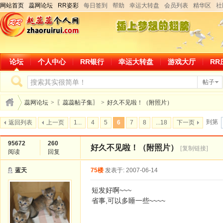
网站首页
蕊网论坛
RR姿彩
每日签到
帮助
幸运大转盘
会员列表
精华区
社
论坛
个人中心
RR银行
幸运大转盘
游戏大厅
RR
帖子
蕊网论坛
>
〖蕊蕊帖子集〗
>
好久不见啦！（附照片）
到第
返回列表
上一页
1...
4
5
6
7
8
...18
下一页
95672
260
好久不见啦！（附照片）
[复制链接]
阅读
回复
蓝天
75楼
发表于: 2007-06-14
短发好啊~~~
省事,可以多睡一些~~~~