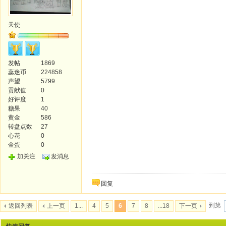
天使
发帖
1869
蕊迷币
224858
声望
5799
贡献值
0
好评度
1
糖果
40
黄金
586
转盘点数
27
心花
0
金蛋
0
加关注
发消息
回复
到第
返回列表
上一页
1...
4
5
6
7
8
...18
下一页