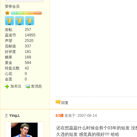
荣誉会员
发帖
257
蕊迷币
14955
声望
2520
贡献值
337
好评度
181
糖果
168
黄金
584
转盘点数
42
心花
0
金蛋
0
加关注
发消息
回复
Ying.L
83楼
发表于: 2007-06-14
还在想蕊蕊什么时候会剪个03年的短发 
久违的短发 感觉真的很好!!!! 哈哈