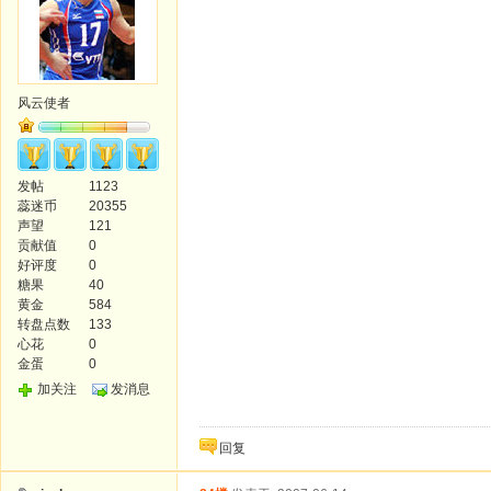
风云使者
发帖
1123
蕊迷币
20355
声望
121
贡献值
0
好评度
0
糖果
40
黄金
584
转盘点数
133
心花
0
金蛋
0
加关注
发消息
回复