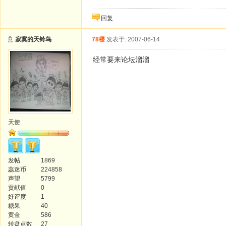
回复
寂寞的天铃鸟
78楼
发表于: 2007-06-14
经常要来论坛溜溜
天使
发帖
1869
蕊迷币
224858
声望
5799
贡献值
0
好评度
1
糖果
40
黄金
586
转盘点数
27