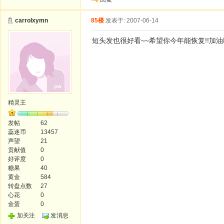
carrolxymn
85楼
发表于: 2007-06-14
短头发也很好看~~希望你今年能恢复!!加油啊
精灵王
发帖
62
蕊迷币
13457
声望
21
贡献值
0
好评度
0
糖果
40
黄金
584
转盘点数
27
心花
0
金蛋
0
加关注
发消息