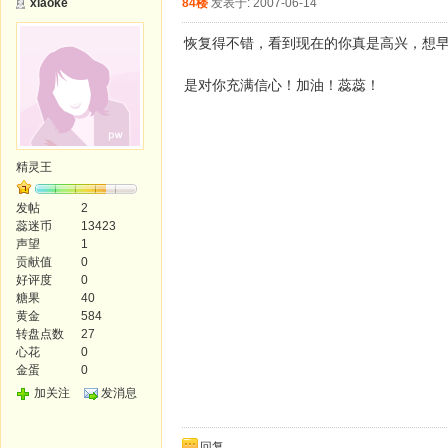
xiaoke
84楼
发表于: 2007-06-14
恢复得不错，看到现在的你真是高兴，想
是对你充满信心！加油！蕊蕊！
精灵王
发帖
2
蕊迷币
13423
声望
1
贡献值
0
好评度
0
糖果
40
黄金
584
转盘点数
27
心花
0
金蛋
0
加关注
发消息
回复