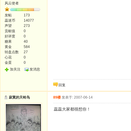
风云使者
发帖
173
蕊迷币
14077
声望
273
贡献值
0
好评度
0
糖果
40
黄金
584
转盘点数
27
心花
0
金蛋
0
加关注
发消息
回复
寂寞的天铃鸟
89楼
发表于: 2007-06-14
蕊蕊大家都很想你！