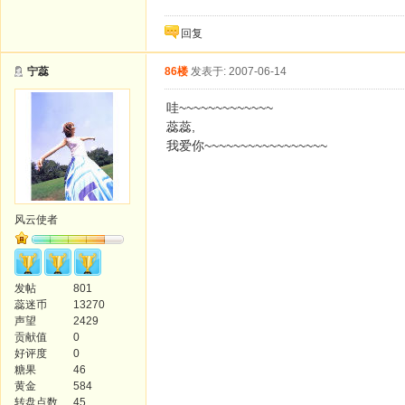
回复
宁蕊
86楼
发表于: 2007-06-14
哇~~~~~~~~~~~~~
蕊蕊,
我爱你~~~~~~~~~~~~~~~~~
风云使者
发帖
801
蕊迷币
13270
声望
2429
贡献值
0
好评度
0
糖果
46
黄金
584
转盘点数
45