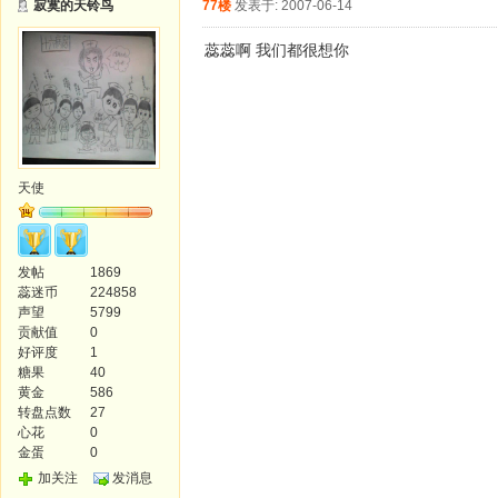
寂寞的天铃鸟
77楼
发表于: 2007-06-14
蕊蕊啊 我们都很想你
天使
发帖
1869
蕊迷币
224858
声望
5799
贡献值
0
好评度
1
糖果
40
黄金
586
转盘点数
27
心花
0
金蛋
0
加关注
发消息