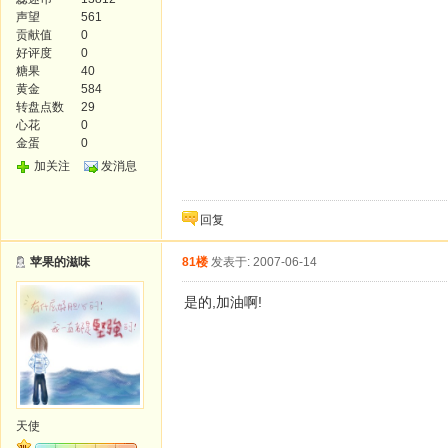
声望
561
贡献值
0
好评度
0
糖果
40
黄金
584
转盘点数
29
心花
0
金蛋
0
加关注
发消息
回复
苹果的滋味
81楼
发表于: 2007-06-14
是的,加油啊!
天使