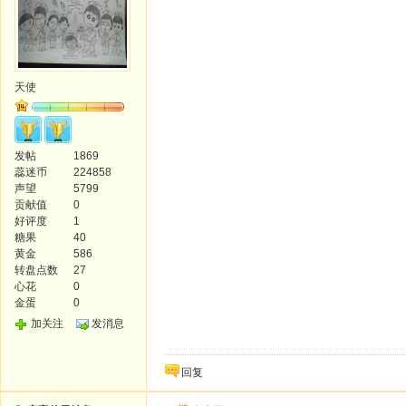
天使
发帖
1869
蕊迷币
224858
声望
5799
贡献值
0
好评度
1
糖果
40
黄金
586
转盘点数
27
心花
0
金蛋
0
加关注
发消息
回复