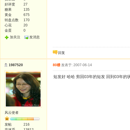
好评度
27
糖果
135
黄金
675
转盘点数
170
心花
20
金蛋
0
加关注
发消息
回复
1987520
80楼
发表于: 2007-06-14
短发好 哈哈 剪回03年的短发 回到03年的
风云使者
发帖
216
蕊迷币
13812