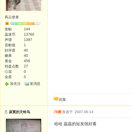
风云使者
发帖
144
蕊迷币
13760
声望
1397
贡献值
1
好评度
40
糖果
40
黄金
456
转盘点数
27
心花
0
金蛋
0
加关注
发消息
回复
寂寞的天铃鸟
76楼
发表于: 2007-06-14
哈哈 蕊蕊的短发很好看