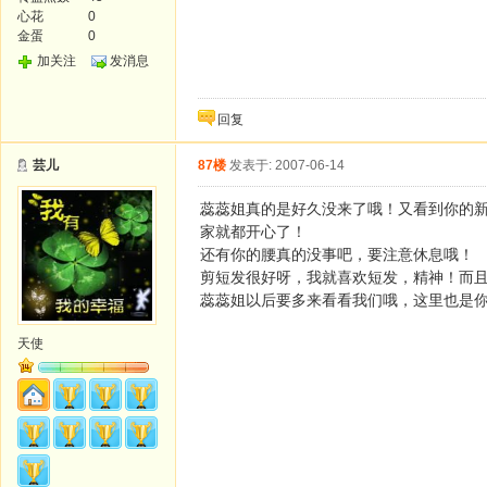
心花
0
金蛋
0
加关注
发消息
回复
芸儿
87楼
发表于: 2007-06-14
蕊蕊姐真的是好久没来了哦！又看到你的
家就都开心了！
还有你的腰真的没事吧，要注意休息哦！
剪短发很好呀，我就喜欢短发，精神！而且
蕊蕊姐以后要多来看看我们哦，这里也是
天使