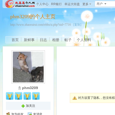
用户
个人中心
RR银行
幸运大转盘
更多
phm3209的个人主页
http://www.zhaoruirui.com/rrbbs/u.php?uid=7716
[复制]
首页
新鲜事
日志
相册
帖子
个人资料
phm3209
对方设置了隐私，您没有权
加关注
加为好友
发消息