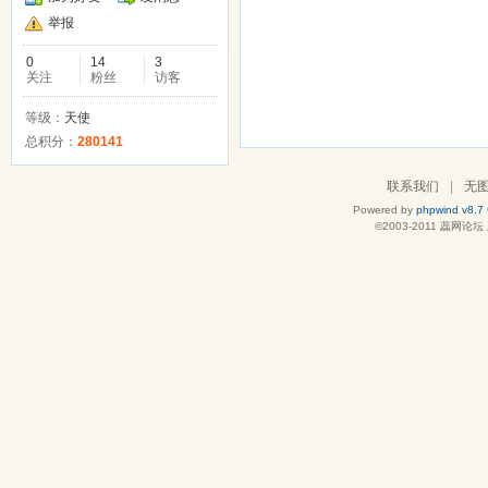
举报
0
14
3
关注
粉丝
访客
等级：
天使
总积分：
280141
联系我们
|
无
Powered by
phpwind v8.7
©2003-2011
蕊网论坛