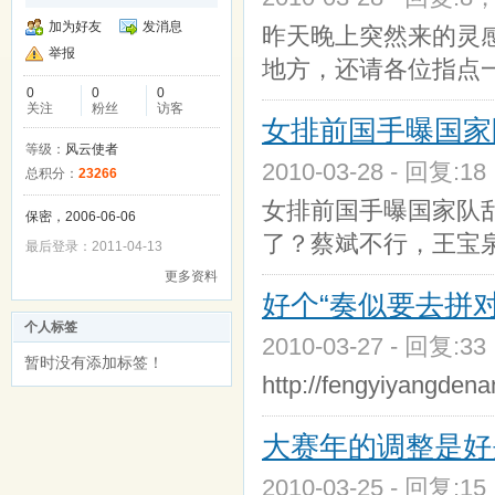
加为好友
发消息
昨天晚上突然来的灵
举报
地方，还请各位指
0
0
0
关注
粉丝
访客
女排前国手曝国家
等级：
风云使者
2010-03-28 - 回复:1
总积分：
23266
女排前国手曝国家队
保密，2006-06-06
了？蔡斌不行，王宝
最后登录：2011-04-13
更多资料
好个“奏似要去拼对
个人标签
2010-03-27 - 回复:3
暂时没有添加标签！
http://fengyiyan
大赛年的调整是好
2010-03-25 - 回复:1