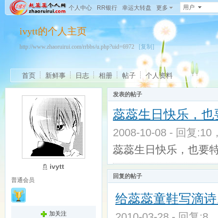
用户
个人中心
RR银行
幸运大转盘
更多
ivytt的个人主页
http://www.zhaoruirui.com/rrbbs/u.php?uid=6972
[复制]
首页
新鲜事
日志
相册
帖子
个人资料
发表的帖子
蕊蕊生日快乐，也
2008-10-08 - 回复:1
蕊蕊生日快乐，也要
ivytt
回复的帖子
普通会员
给蕊蕊童鞋写滴诗
加关注
2010-03-28 - 回复:8