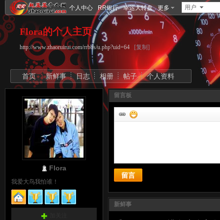
用户
个人中心
RR银行
幸运大转盘
更多
Flora的个人主页
http://www.zhaoruirui.com/rrbbs/u.php?uid=64
[复制]
首页
新鲜事
日志
相册
帖子
个人资料
留言板
Flora
留言
我爱大鸟我怕谁！
新鲜事
加关注