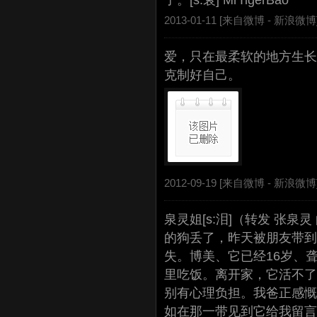
了。[s:衰] MrTigerBao
2013-01-11 [来自微博 -
新浪微博
爱，只在最柔软的地方生长
克制好自己。
2012-09-19 [来自微博 -
新浪微博
泉灵姐[s:泪]（转发 张泉
的狗丢了，昨天被朋友带到
失。博美、它已经16岁、
里吃饭。离开家，它活不了
别有心理负担。我爸正感慨这
如在那一带见到它给我留言