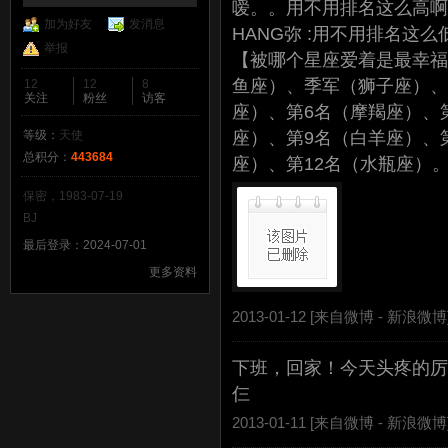
嗳。。用不用排名这么高啊~~
加为好友
发消息
HANG弥 :用不用排名这么
举报
【被哪个星座爱着是最幸福
鱼座）、季军（狮子座）、
12
12
8
关注
粉丝
访客
座）、第6名（摩羯座）、
等级：
天使
座）、第9名（白羊座）、
总积分：
443684
座）、第12名（水瓶座）
保密，1983-07-19
BJ
最后登录：2024-07-01
更多资料
2013-01-12 [来自微博 -
新浪微博
下班，回家！今天头疼的厉
仨
2013-01-11 [来自微博 -
新浪微博