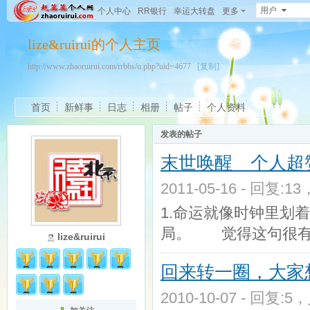
用户
个人中心
RR银行
幸运大转盘
更多
lize&ruirui的个人主页
http://www.zhaoruirui.com/rrbbs/u.php?uid=4677
[复制]
首页
新鲜事
日志
相册
帖子
个人资料
发表的帖子
末世唤醒 个人超
2011-05-16 - 回复:1
1.命运就像时钟里划
局。 觉得这句很有哲
lize&ruirui
回来转一圈，大家
2010-10-07 - 回复:5