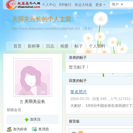
用户
个人中心
RR银行
幸运大转盘
更多
关羽关云长的个人主页
http://www.zhaoruirui.com/rrbbs/u.php?uid=431
[复制]
首页
新鲜事
日志
相册
帖子
个人资料
发表的帖子
暂无帖子！
回复的帖子
签名照片
2004-03-25 - 回复:346，人气:127431 
关羽关云长
大家好， 3月6日中国女排在深圳进行
初级会员
加关注
留言板
加为好友
发消息