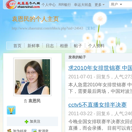
用户
个人中心
RR银行
幸运大转盘
更多
袁恩民的个人主页
http://www.zhaoruirui.com/rrbbs/u.php?uid=24643
[复制]
首页
新鲜事
日志
相册
帖子
个人资料
发表的帖子
求2010年女排世锦赛 中
2011-07-01 - 回复:5，人气:273
本人急需2010年女排世锦赛
下，需要最后两场，中国对波
袁恩民
cctv5不直播女排半决赛
2011-03-22 - 回复:6，人气:246
今晚全国女排联赛半决赛次回
加关注
直播，而会录播。 目前可以肯
加为好友
发消息