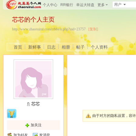
用户
个人中心
RR银行
幸运大转盘
更多
芯芯的个人主页
http://www.zhaoruirui.com/rrbbs/u.php?uid=23757
[复制]
首页
新鲜事
日志
相册
帖子
个人资料
芯芯
由于对方的隐私设置，容
加关注
加为好友
发消息